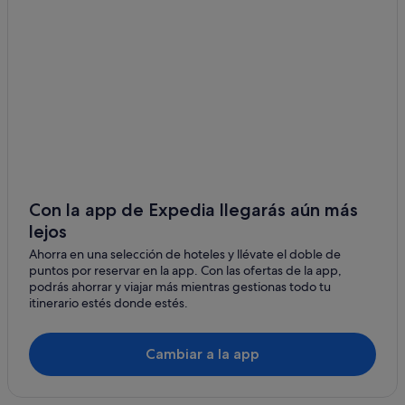
Hoteles con piscina en Bora Bora
Casas privadas de vacaciones en Bora Bora
Hoteles de lujo en Bora Bora
Apartamentos en Bora Bora
Hoteles ecológicos en Bora Bora
Hoteles con bodega en Bora Bora
Pensiones en Bora Bora
Hoteles baratos en Bora Bora
Con la app de Expedia llegarás aún más
lejos
Casas barco en Bora Bora
Ahorra en una selección de hoteles y llévate el doble de
Casas de huéspedes en Bora Bora
puntos por reservar en la app. Con las ofertas de la app,
Bora Bora hoteles
podrás ahorrar y viajar más mientras gestionas todo tu
itinerario estés donde estés.
Hoteles boutique en Bora Bora
B&B en Bora Bora
Cambiar a la app
Hoteles con casino en Bora Bora
Hoteles de 3 estrellas en Bora Bora