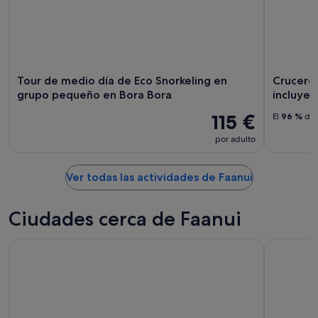
Tour de medio día de Eco Snorkeling en
Crucero 
grupo pequeño en Bora Bora
incluyen
115 €
El
96 %
de 
por adulto
Ver todas las actividades de Faanui
Ciudades cerca de Faanui