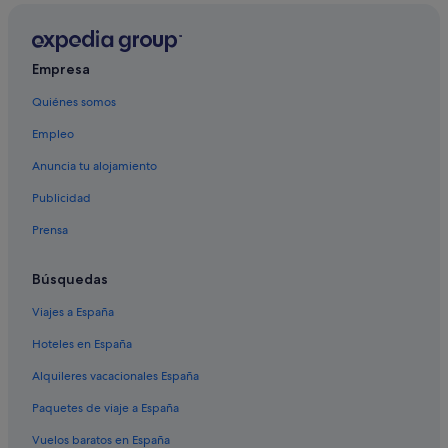
Complejos turísticos en Bora Bora
Hoteles con spa en Bora Bora
Empresa
Hoteles cerca de Motu One
Quiénes somos
Hoteles para ir de compras en Bora Bora
Empleo
Hoteles de 5 estrellas en Bora Bora
Alojamientos agroturísticos en Bora Bora
Anuncia tu alojamiento
Four Seasons hoteles en Bora Bora
Publicidad
Lodges en Bora Bora
Prensa
Búsquedas
Viajes a España
Hoteles en España
Alquileres vacacionales España
Paquetes de viaje a España
Vuelos baratos en España