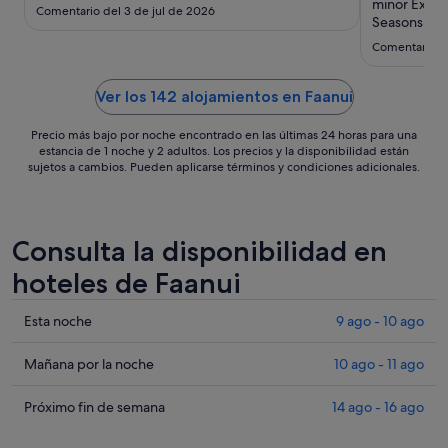
sept
minor Exper
Comentario del 3 de jul de 2026
al
Seasons Bora
detail... Hu
2
Comentario d
made averyt
sept
We were the
the best decis
Ver los 142 alojamientos en Faanui
Precio más bajo por noche encontrado en las últimas 24 horas para una
estancia de 1 noche y 2 adultos. Los precios y la disponibilidad están
sujetos a cambios. Pueden aplicarse términos y condiciones adicionales.
Consulta la disponibilidad en
hoteles de Faanui
Comprueba
Esta noche
9 ago - 10 ago
los
precios
Comprueba
Mañana por la noche
10 ago - 11 ago
en
los
Faanui
precios
Comprueba
Próximo fin de semana
14 ago - 16 ago
para
en
los
esta