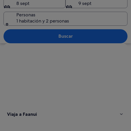
8 sept
9 sept
Personas
1 habitación y 2 personas
Una playa con bungalows sobre el agu
Buscar
Ver mapa
Viaja a Faanui