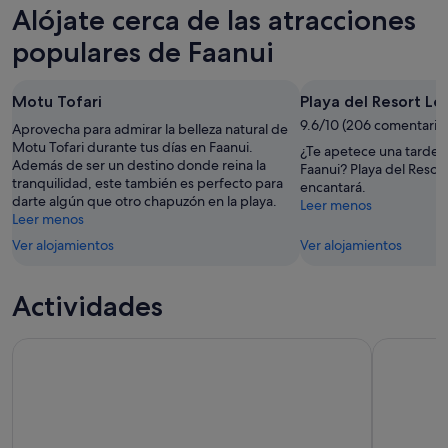
Faanui
precios
Alójate cerca de las atracciones
noche,
para
en
9
mañana
Faanui
populares de Faanui
ago
por
para
-
la
el
Motu Tofari
Playa del Resort Le
10
noche,
próximo
ago
10
9.6/10 (206 comentario
fin
Aprovecha para admirar la belleza natural de
ago
Motu Tofari durante tus días en Faanui.
de
¿Te apetece una tarde d
Además de ser un destino donde reina la
-
semana,
Faanui? Playa del Resort
tranquilidad, este también es perfecto para
encantará.
11
14
darte algún que otro chapuzón en la playa.
Leer menos
ago
ago
Leer menos
-
Ver alojamientos
Ver alojamientos
16
ago
Actividades
Tour de medio día de Eco Snorkeling en grupo pequeño en
Crucero de