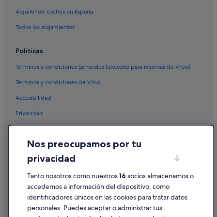
Alquiler de coches en España
Todos los alojamientos
Políticas
Términos y condiciones generales (excepto para reservas de Vrbo)
Términos y condiciones de Vrbo
Accesibilidad
Privacidad
Cookies
Nos preocupamos por tu
Condiciones de uso
privacidad
Información legal/contacto
Pautas sobre el contenido y cómo denunciar contenido
Tanto nosotros como nuestros
16
socios almacenamos o
accedemos a información del dispositivo, como
identificadores únicos en las cookies para tratar datos
Ayuda
personales. Puedes aceptar o administrar tus
Ayuda