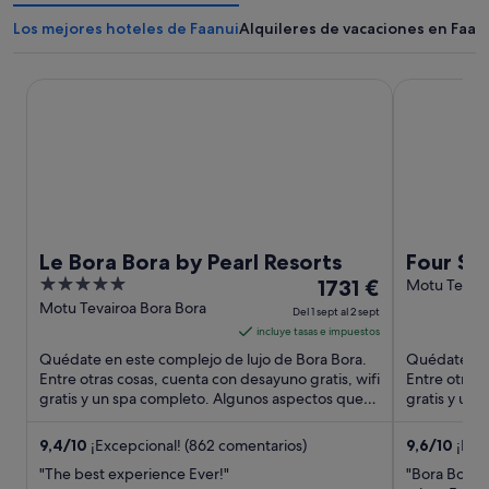
Los mejores hoteles de Faanui
Alquileres de vacaciones en Faan
Le Bora Bora by Pearl Resorts
Four Season
Le Bora Bora by Pearl Resorts
Four Se
5
El
1731 €
Motu Tehotu
Bora Bora
out
precio
Motu Tevairoa Bora Bora
Del 1 sept al 2 sept
of
es
incluye tasas e impuestos
5
de
Quédate en este complejo de lujo de Bora Bora.
Quédate en 
1731 €
Entre otras cosas, cuenta con desayuno gratis, wifi
Entre otras 
gratis y un spa completo. Algunos aspectos que
por
gratis y un
los huéspedes ...
destacan ...
noche
del
9,4
/
10
¡Excepcional! (862 comentarios)
9,6
/
10
¡Exce
1
"The best experience Ever!"
"Bora Bora i