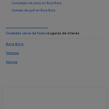
Complejos de pisos en Bora Bora
Hoteles de golf en Bora Bora
Mai Moana hoteles
Hoteles en la playa en Bora Bora
Cabañas en Bora Bora
Ciudades cerca de Faanui
Lugares de interés
Hoteles para bodas en Bora Bora
Bora Bora
Villas en Bora Bora
Vaitape
Hoteles con todo incluido en Bora Bora
Moteles en Bora Bora
Nunue
Relais & Chateaux hoteles en Bora Bora
Hoteles con bar en Bora Bora
Vaitape hoteles
Hoteles cerca de Motu Tape
Hoteles de 4 estrellas en Bora Bora
Campings de caravanas en Bora Bora