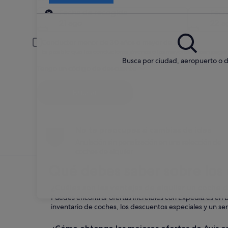
Recogida
Fecha de recogida
Fech
21 ago
22 a
Conductor menor de 30 años o mayor de 70
Es posible que los conductores jóvenes o los mayores deban pagar
Busca por ciudad, aeropuerto o d
Tengo un código de descuento
Buscar
No te preocupes si cambias de idea
Anulación sin penalización en una selección de
coches de alquiler
Qué debes saber sobre los 
¿Cuáles son las ventajas de alquilar un coche 
Puedes encontrar ofertas increíbles con Expedia.es en B
inventario de coches, los descuentos especiales y un serv