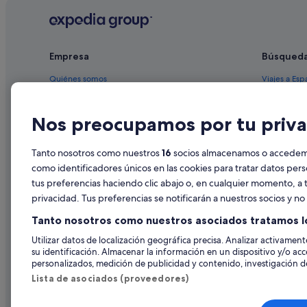
Hoteles de 3 estrellas en Bora Bora
Hoteles con casino en Bora Bora
Empresa
Búsqued
Hoteles románticos en Bora Bora
Hoteles boutique en Bora Bora
Quiénes somos
Viajes a Esp
Hoteles para bodas en Bora Bora
Empleo
Hoteles en 
Nos preocupamos por tu priva
Campings de caravanas en Bora Bora
Anuncia tu alojamiento
Alquileres 
Vaitape hoteles
Publicidad
Paquetes de
Tanto nosotros como nuestros
16
socios almacenamos o accedemos
Hilton Hotels en Bora Bora
Prensa
Vuelos bara
como identificadores únicos en las cookies para tratar datos per
Mai Moana hoteles
tus preferencias haciendo clic abajo o, en cualquier momento, a t
Alquiler de
privacidad. Tus preferencias se notificarán a nuestros socios y n
Matira hoteles
Todos los a
Tanto nosotros como nuestros asociados tratamos l
Hoteles cerca de Motu One
Utilizar datos de localización geográfica precisa. Analizar activamente
Apartamentos en Bora Bora
su identificación. Almacenar la información en un dispositivo y/o acc
personalizados, medición de publicidad y contenido, investigación de
Lista de asociados (proveedores)