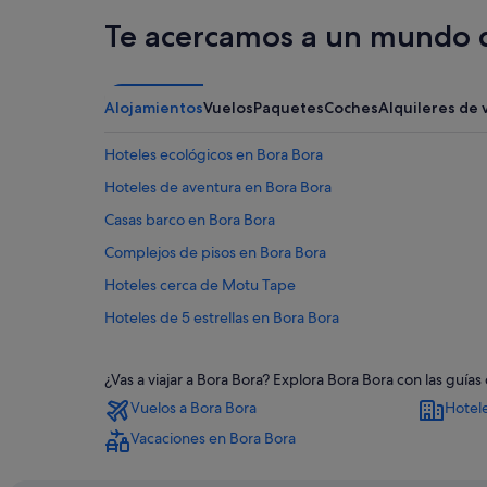
Te acercamos a un mundo d
Alojamientos
Vuelos
Paquetes
Coches
Alquileres de 
Hoteles ecológicos en Bora Bora
Hoteles de aventura en Bora Bora
Casas barco en Bora Bora
Complejos de pisos en Bora Bora
Hoteles cerca de Motu Tape
Hoteles de 5 estrellas en Bora Bora
Moteles en Bora Bora
¿Vas a viajar a Bora Bora? Explora Bora Bora con las guí
Hoteles cerca de Monte Otemanu
Vuelos a Bora Bora
Hotel
Lodges en Bora Bora
Vacaciones en Bora Bora
Hoteles con todo incluido en Bora Bora
Hoteles cerca de Playa Matira