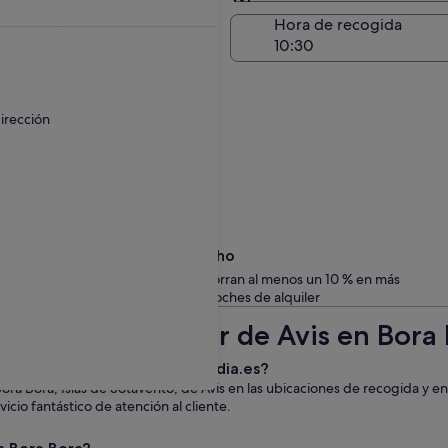
Entrega en el lugar de 
a de entrega
Hora de recogida
go
 un recargo.
irección
Date un capricho
Los miembros ahorran al menos un 10 % en más
de un millón de coches de alquiler
coches de alquiler de Avis en Bora
de Avis en Bora Bora con Expedia.es?
ora Bora, Islas de Sotavento, de Avis en las ubicaciones de recogida y 
icio fantástico de atención al cliente.