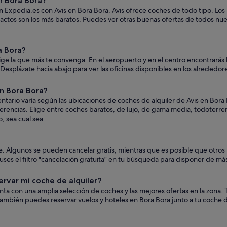
n Bora Bora?
n Expedia.es con Avis en Bora Bora. Avis ofrece coches de todo tipo. Los p
actos son los más baratos. Puedes ver otras buenas ofertas de todos nue
a Bora?
ige la que más te convenga. En el aeropuerto y en el centro encontrarás l
s. Desplázate hacia abajo para ver las oficinas disponibles en los alrededor
en Bora Bora?
ntario varía según las ubicaciones de coches de alquiler de Avis en Bora
eferencias. Elige entre coches baratos, de lujo, de gama media, todoterr
, sea cual sea.
oche. Algunos se pueden cancelar gratis, mientras que es posible que ot
es el filtro "cancelación gratuita" en tu búsqueda para disponer de más 
ervar mi coche de alquiler?
uenta con una amplia selección de coches y las mejores ofertas en la zon
ambién puedes reservar vuelos y hoteles en Bora Bora junto a tu coche d