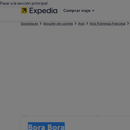
Pasar a la sección principal
Comprar viaje
Expedia.es
Alquiler de coches
Avis
Avis Polinesia Francesa
Coches de alquiler con
Recogida
Recogida
Bora Bora