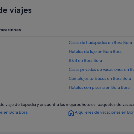
e viajes
vacaciones
Casas de huéspedes en Bora Bora
Hoteles de lujo en Bora Bora
B&B en Bora Bora
Casas privadas de vacaciones en B
Complejos turísticos en Bora Bora
Hoteles con piscina en Bora Bora
Hoteles con bar en Bora Bora
as de viaje de Expedia y encuentra los mejores hoteles, paquetes de vaca
Hoteles cerca de Point Matira
es en Bora Bora
Alquileres de vacaciones en Bor
Relais & Chateaux hoteles en Bora 
Hoteles cerca de Motu Tofari
Four Seasons hoteles en Bora Bora