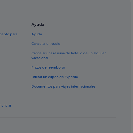
Ayuda
 Bora
xcepto para
Ayuda
Cancelar un vuelo
Cancelar una reserva de hotel o de un alquiler
vacacional
Plazos de reembolso
Utilizar un cupón de Expedia
Documentos para viajes internacionales
a Bora
nunciar