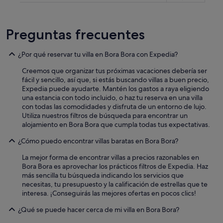
l
a
n
Preguntas frecuentes
d
o
u
¿Por qué reservar tu villa en Bora Bora con Expedia?
t
d
Creemos que organizar tus próximas vacaciones debería ser
o
fácil y sencillo, así que, si estás buscando villas a buen precio,
o
Expedia puede ayudarte. Mantén los gastos a raya eligiendo
r
una estancia con todo incluido, o haz tu reserva en una villa
a
con todas las comodidades y disfruta de un entorno de lujo.
r
Utiliza nuestros filtros de búsqueda para encontrar un
e
alojamiento en Bora Bora que cumpla todas tus expectativas.
a
¿Cómo puedo encontrar villas baratas en Bora Bora?
e
x
La mejor forma de encontrar villas a precios razonables en
c
Bora Bora es aprovechar los prácticos filtros de Expedia. Haz
e
más sencilla tu búsqueda indicando los servicios que
l
necesitas, tu presupuesto y la calificación de estrellas que te
l
interesa. ¡Conseguirás las mejores ofertas en pocos clics!
e
n
¿Qué se puede hacer cerca de mi villa en Bora Bora?
t
.