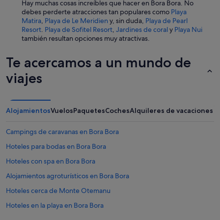
Hay muchas cosas increíbles que hacer en Bora Bora. No
C
debes perderte atracciones tan populares como
Playa
l
Matira
,
Playa de Le Meridien
y, sin duda,
Playa de Pearl
o
Resort
.
Playa de Sofitel Resort
,
Jardines de coral
y
Playa Nui
s
también resultan opciones muy atractivas.
e
t
Te acercamos a un mundo de
o
a
viajes
l
l
a
m
Alojamientos
Vuelos
Paquetes
Coches
Alquileres de vacaciones
e
n
i
Campings de caravanas en Bora Bora
t
Hoteles para bodas en Bora Bora
i
e
Hoteles con spa en Bora Bora
s
t
Alojamientos agroturísticos en Bora Bora
h
Hoteles cerca de Monte Otemanu
a
t
Hoteles en la playa en Bora Bora
V