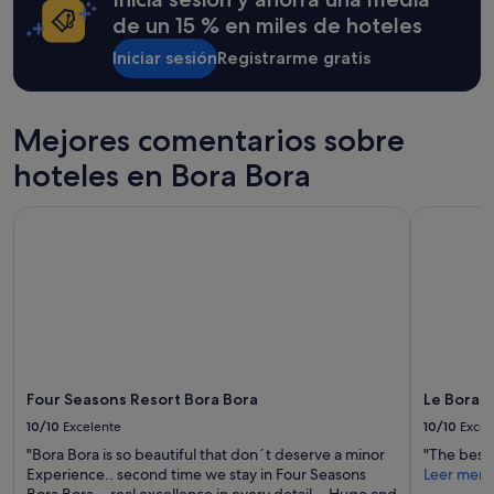
e
é
condiciones
de un 15 % en miles de hoteles
c
d
adicionales.
t
e
Iniciar sesión
Registrarme gratis
e
m
d
a
.
t
C
Mejores comentarios sobre
i
l
r
hoteles en Bora Bora
e
a
a
N
n
o
Four Seasons Resort Bora Bora
Le Bora Bo
,
u
f
s
u
r
n
e
c
c
t
o
i
m
o
m
n
a
Four Seasons Resort Bora Bora
Le Bora B
a
n
l
10/10
Excelente
10/10
Excel
d
,
o
"Bora Bora is so beautiful that don´t deserve a minor
"The best
l
n
Experience.. second time we stay in Four Seasons
Leer men
u
s