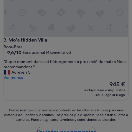
p
o
l
o
a
k
g
e
e
d
d
.
e
E
M
v
Mo'a Hidden Villa
3. Mo'a Hidden Villa
a
e
Bora-Bora
t
r
9.6
9,6/10
Excepcional
(4 comentarios)
i
y
sobre
r
t
"
"Super moment dans cet hébergement à proximité de matira Nous
10,
a
h
S
recommandons "
Excepcional,
.
i
u
Aurelien C.
(4 comentarios)
L
n
p
Ver menos
o
g
e
El
945 €
g
a
r
precio
incluye tasas e impuestos
e
b
m
actual
Del 10 ago al 11 ago
m
o
o
es
e
u
m
de
n
t
e
945 €
Precio
Precio más bajo por noche encontrado en las últimas 24 horas para una
t
t
n
estancia de 1 noche y 2 adultos. Los precios y la disponibilidad están sujetos a
más
s
h
t
cambios. Pueden aplicarse términos y condiciones adicionales.
bajo
p
e
d
por
a
V
a
noche
Ver todos los alojamientos