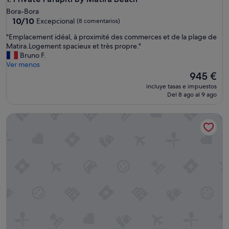
Bora-Bora
10.0
10/10
Excepcional
(8 comentarios)
sobre
"
"Emplacement idéal, à proximité des commerces et de la plage de
10,
E
Matira.Logement spacieux et très propre."
Excepcional,
m
Bruno F.
(8 comentarios)
p
Ver menos
l
El
945 €
a
precio
incluye tasas e impuestos
c
actual
Del 8 ago al 9 ago
e
es
m
de
Villa Alana
e
945 €
n
t
i
d
é
a
l
,
à
p
r