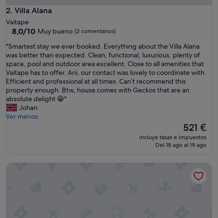
o
x
Villa Alana
2. Villa Alana
i
Vaitape
m
8.0
8,0/10
Muy bueno
(2 comentarios)
i
sobre
t
"
"Smartest stay we ever booked. Everything about the Villa Alana
10,
é
S
was better than expected. Clean, functional, luxurious, plenty of
Muy
d
m
space, pool and outdoor area excellent. Close to all amenities that
bueno,
e
a
Vaitape has to offer. Arii, our contact was lovely to coordinate with.
(2 comentarios)
s
r
Efficient and professional at all times. Can’t recommend this
c
t
property enough. Btw, house comes with Geckos that are an
o
e
absolute delight 😁"
m
s
Johan
m
t
Ver menos
e
s
El
521 €
r
t
precio
incluye tasas e impuestos
c
a
actual
Del 18 ago al 19 ago
e
y
es
s
w
de
Mo'a Hidden Villa
e
e
521 €
t
e
d
v
e
e
l
r
a
b