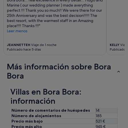
Bora Bora... real excellence in every detail... Hugo and
x
"
Marine ( our wedding planner ) made averything
u
perfect !!! Thank you so much!! We were there for our
r
25th Anniversary and was the best decision!!!!! The
i
best resort, with the warmest staff in an Amazing
o
place!!!! Thanks !!!"
u
Leer menos
s
,
p
JEANNETTEH
Viaje de 1 noche
KELLY
Viaje
l
Publicado hace 5 días
Publicado 
e
n
Más información sobre Bora
t
y
Bora
o
f
s
Villas en Bora Bora:
p
a
información
c
e
Número de comentarios de huéspedes
14
,
Número de alojamientos
185
p
Precio más bajo
521 €
o
Precio más alto
945 €
o