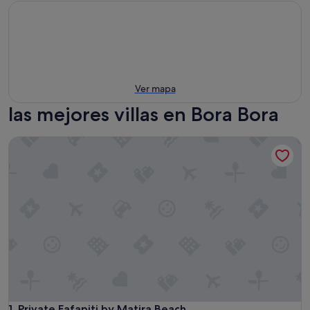
Ver mapa
las mejores villas en Bora Bora
Private Fafapiti by Matira Beach
Private Fafapiti by Matira Beach
1. Private Fafapiti by Matira Beach