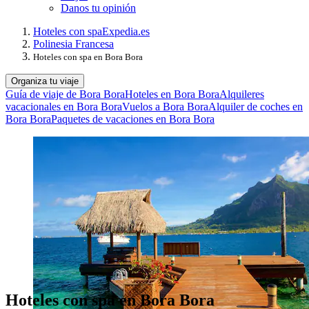
Danos tu opinión
Hoteles con spa
Expedia.es
Polinesia Francesa
Hoteles con spa en Bora Bora
Organiza tu viaje
Guía de viaje de Bora Bora
Hoteles en Bora Bora
Alquileres
vacacionales en Bora Bora
Vuelos a Bora Bora
Alquiler de coches en
Bora Bora
Paquetes de vacaciones en Bora Bora
Hoteles con spa en Bora Bora