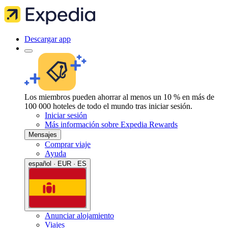
Descargar app
Los miembros pueden ahorrar al menos un 10 % en más de
100 000 hoteles de todo el mundo tras iniciar sesión.
Iniciar sesión
Más información sobre Expedia Rewards
Mensajes
Comprar viaje
Ayuda
español · EUR · ES
Anunciar alojamiento
Viajes