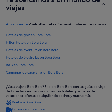
viajes
Alojamientos
Vuelos
Paquetes
Coches
Alquileres de vacaciones
Hoteles de golf en Bora Bora
Hilton Hotels en Bora Bora
Hoteles de aventura en Bora Bora
Hoteles de 5 estrellas en Bora Bora
B&B en Bora Bora
Campings de caravanas en Bora Bora
Hoteles con todo incluido en Bora Bora
¿Vas a viajar a Bora Bora? Explora Bora Bora con las guías de viaje
Hoteles baratos en Bora Bora
de Expedia y encuentra los mejores hoteles, paquetes de
Hoteles con bodega en Bora Bora
vacaciones, ofertas de alquiler de coches y mucho más.
Vuelos a Bora Bora
Mai Moana hoteles
Hoteles en Bora Bora
Bora Bora hoteles