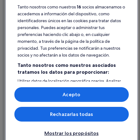
Tanto nosotros como nuestros
16
socios almacenamos o
Pautas sobre el contenido y cómo denunciar contenido
Moteles en Bora Bora
accedemos a información del dispositivo, como
Hoteles cerca de Monte Otemanu
identificadores únicos en las cookies para tratar datos
Ayuda
Hoteles con piscina en Bora Bora
personales. Puedes aceptar o administrar tus
Ayuda
preferencias haciendo clic abajo o, en cualquier
Hoteles románticos en Bora Bora
momento, a través de la página de la política de
Cancelar un vuelo
Casas privadas de vacaciones en Bora Bora
privacidad. Tus preferencias se notificarán a nuestros
Cancelar una reserva de hotel o de un alquiler vacacional
socios y no afectarán a los datos de navegación.
Plazos de reembolso
Tanto nosotros como nuestros asociados
tratamos los datos para proporcionar:
Utilizar un cupón de Expedia
Utilizar datos de localización geográfica precisa. Analizar
Documentos para viajes internacionales
activamente las características del dispositivo para su
identificación. Almacenar la información en un dispositivo
Acepto
y/o acceder a ella. Publicidad y contenido personalizados,
medición de publicidad y contenido, investigación de
audiencia y desarrollo de servicios.
© 2026 Expedia, Inc., una empresa de Expedia Group. Todos los
Rechazarlas todas
Lista de asociados (proveedores)
derechos reservados. Expedia y el logotipo de Expedia son marcas
comerciales o marcas comerciales registradas de Expedia, Inc.
Vacationspot, S.L., Agencia de Viajes, I-AV-0000631.3.
Mostrar los propósitos