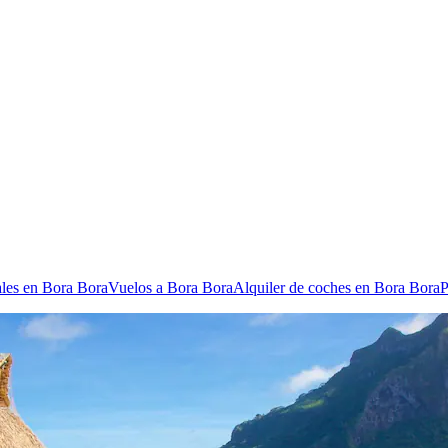
ales en Bora Bora
Vuelos a Bora Bora
Alquiler de coches en Bora Bora
P