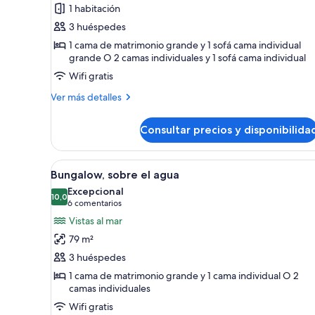
1
1 habitación
habitación,
3 huéspedes
vistas
1 cama de matrimonio grande y 1 sofá cama individual
a
grande O 2 camas individuales y 1 sofá cama individual
la
Wifi gratis
montaña,
sobre
Más
Ver más detalles
detalles
el
de
agua
Consultar precios y disponibilida
Habitación,
1
habitación,
Abrir
Habitación de hotel con una ca
7
vistas
Bungalow, sobre el agua
todas
a
Excepcional
la
las
10,0
10,0 de 10
(6 comentarios)
6 comentarios
montaña,
fotos
Vistas al mar
sobre
de
el
79 m²
Bungalow,
agua
3 huéspedes
sobre
1 cama de matrimonio grande y 1 cama individual O 2
el
camas individuales
agua
Wifi gratis