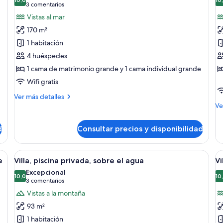
las
la
10,0 de 10
(3 comentarios)
3 comentarios
fotos
f
Vistas al mar
de
d
170 m²
Suite,
B
1 habitación
sobre
vi
4 huéspedes
el
a
1 cama de matrimonio grande y 1 cama individual grande
agua
la
(End
l
Wifi gratis
of
Más
Ver más detalles
Pontoon)
detalles
M
Ve
de
de
Suite,
de
d
Consultar precios y disponibilidad
sobre
Bu
el
vis
agua
a
chos de paja, terraza de madera y sillones frente a un mar turquesa y una 
Abrir
Cabañas sobre el agua con techos de p
A
6
(End
la
e
Villa, piscina privada, sobre el agua
Vi
todas
t
of
la
Excepcional
Pontoon)
las
10,0
la
10
10,0 de 10
(3 comentarios)
3 comentarios
fotos
f
Vistas a la montaña
de
d
93 m²
Villa,
Vi
1 habitación