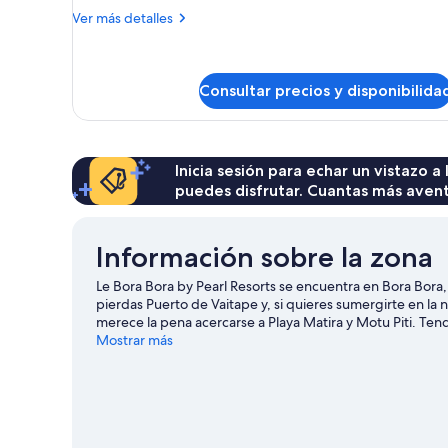
Más
Ver más detalles
detalles
de
Bungalow,
sobre
Consultar precios y disponibilida
el
agua
Inicia sesión para echar un vistazo a
puedes disfrutar. Cuantas más aven
Información sobre la zona
Le Bora Bora by Pearl Resorts se encuentra en Bora Bora, 
pierdas Puerto de Vaitape y, si quieres sumergirte en 
merece la pena acercarse a Playa Matira y Motu Piti. Ten
como submarinismo o esquí acuático, pero también podrá
Mostrar más
ecoturismo en las inmediaciones.
Ver guía de viaje de Bo
Ver más complejos turísticos en Bora Bora