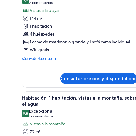
las
habitaciones
9,0 de 10
(2 comentarios)
2 comentarios
fotos
Vistas a la playa
de
144 m²
Villa,
1 habitación
1
4 huéspedes
habitación,
1 cama de matrimonio grande y 1 sofá cama individual
piscina
privada,
Wifi gratis
junto
Más
Ver más detalles
a
detalles
de
la
Villa,
playa
Consultar precios y disponibilida
1
habitación,
piscina
Abrir
Bungalows sobre el agua con te
8
privada,
Habitación, 1 habitación, vistas a la montaña, sobr
todas
junto
el agua
a
las
Excepcional
la
9,8
fotos
9,8 de 10
(17 comentarios)
17 comentarios
playa
de
Vistas a la montaña
Habitación,
79 m²