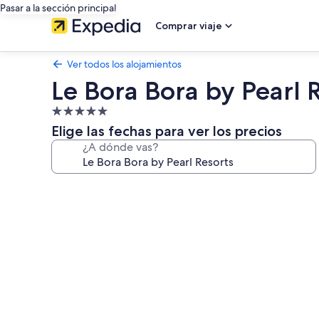
Pasar a la sección principal
Comprar viaje
Ver todos los alojamientos
Le Bora Bora by Pearl 
Alojamiento
de
Elige las fechas para ver los precios
5.0 estrellas
¿A dónde vas?
Galería
de
imágenes
de
Le
Bora
Bora