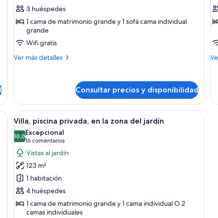
piscina
R
3 huéspedes
privada,
1 cama de matrimonio grande y 1 sofá cama individual
sobre
grande
el
Wifi gratis
agua
Más
M
Ver más detalles
Ve
detalles
de
de
de
Villa,
Vil
d
Consultar precios y disponibilidad
piscina
Ro
privada,
sobre
ma grande, televisión, zona de estar con vistas al océano y balcón con techo
Abrir
Una terraza de madera con piscina, sil
el
5
Villa, piscina privada, en la zona del jardín
todas
agua
Excepcional
las
10,0
10,0 de 10
(16 comentarios)
16 comentarios
fotos
Vistas al jardín
de
123 m²
Villa,
1 habitación
piscina
4 huéspedes
privada,
1 cama de matrimonio grande y 1 cama individual O 2
en
camas individuales
la