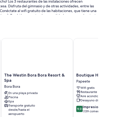
icho! Los 3 restaurantes de las instalaciones ofrecen
sa. Disfruta del gimnasio y de otras actividades, entre las
Conéctate al wifi gratuito de las habitaciones, que tiene una
sitivos). También encontrarás comodidades como un bar junto
The Westin Bora Bora Resort & Spa
Boutique Hotel Kon Tiki
y hasta el aeropuerto (de pago) y una pista de pickleball al
 del personal
The
Boutique
The Westin Bora Bora Resort &
Boutique Hotel Kon T
Westin
Hotel
Spa
Papeete
Bora
Kon
e habitaciones las 24 horas y sábanas de alta calidad,
Bora Bora
Wifi gratis
Bora
Tiki
apacidad para un portátil.
Restaurante
Resort
En una playa privada
Tahiti
Aire acondicionado
Piscina
&
Papeete
yen:
Desayuno disponible
Spa
Spa
Transporte gratuito
9.0
Impresionante
Bora
9,0
desde/hasta el
sobre
1.139 comentarios
Bora
aeropuerto
10,