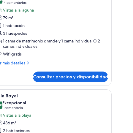
s
10,0 de 10
(14 comentarios)
14 comentarios
otos
Vistas a la laguna
e
79 m²
ungalow,
1 habitación
stas
3 huéspedes
1 cama de matrimonio grande y 1 cama individual O 2
camas individuales
aguna
Wifi gratis
ás
r más detalles
talles
Consultar precios y disponibilidad
ngalow,
tas
montaña al fondo.
aja, pasarelas de madera y agua turquesa cristalina.
brir
Zona junto a la piscina con estructuras de tec
15
lla Royal
odas
guna
Excepcional
s
,0
10,0 de 10
(1 comentario)
1 comentario
otos
Vistas a la playa
e
436 m²
lla
2 habitaciones