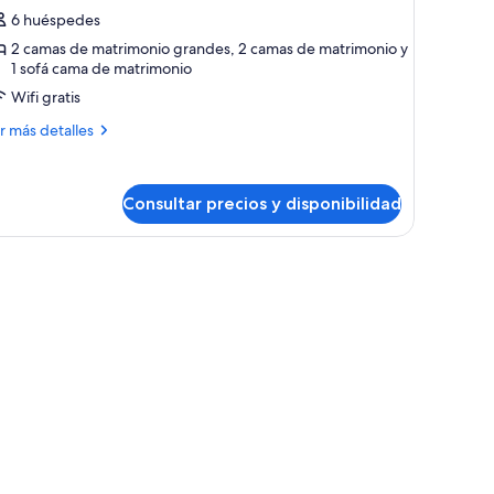
oyal
6 huéspedes
2 camas de matrimonio grandes, 2 camas de matrimonio y
1 sofá cama de matrimonio
Wifi gratis
ás
r más detalles
talles
la
Consultar precios y disponibilidad
yal
 de paja.
las de descanso, una cabaña de techo de paja y plantas tropicales.