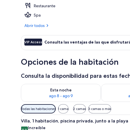
Restaurante
Ropa de cama 
Spa
Abrir todos
Consulta las ventajas de las que disfrutará
VIP Access
Opciones de la habitación
Consulta la disponibilidad para estas fec
Consulta la disponibilidad para esta noche, ago 8 - 
Consulta la d
Esta noche
ago 8 - ago 9
Filtros
Todas las habitaciones
1 cama
2 camas
3 camas o más
disponibles
Abrir
Un dormitorio amplio con una c
para
7
Villa, 1 habitación, piscina privada, junto a la playa
todas
las
Increíble
9,0