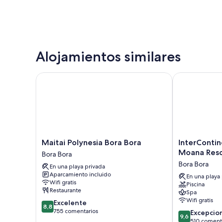
Alojamientos similares
Maitai Polynesia Bora Bora
InterContinen
Maitai
InterContinen
Maitai Polynesia Bora Bora
InterContin
Polynesia
Bora
Moana Reso
Bora Bora
Bora
Bora
Bora Bora
En una playa privada
Bora
Le
Aparcamiento incluido
Bora
Moana
En una playa
Wifi gratis
Piscina
Bora
Resort
Restaurante
Spa
by
Wifi gratis
8.8
Excelente
IHG
8,8
sobre
755 comentarios
9.6
Bora
Excepcio
9,6
10,
sobre
Bora
510 coment