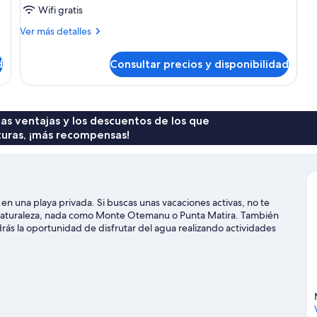
Wifi gratis
zona
del
Más
Ver más detalles
detalles
jardín
de
d
Consultar precios y disponibilidad
Villa,
piscina
privada,
en
la
 las ventajas y los descuentos de los que
zona
turas, ¡más recompensas!
del
jardín
en una playa privada. Si buscas unas vacaciones activas, no te
la naturaleza, nada como Monte Otemanu o Punta Matira. También
drás la oportunidad de disfrutar del agua realizando actividades
s vivir grandes aventuras practicando el paracaidismo o el
ra Bora