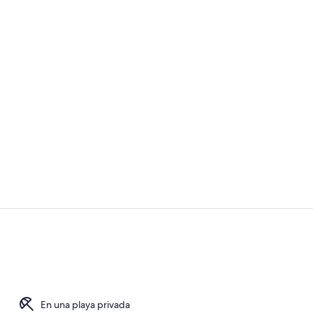
Vídeo hecho 
Villa Royal |
En una playa privada