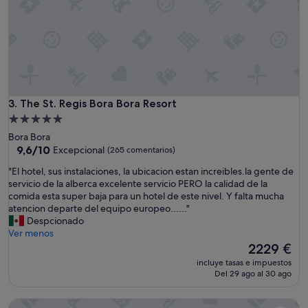
d
1
e
0
m
,
a
s
n
e
t
r
e
v
n
i
i
The St. Regis Bora Bora Resort
3. The St. Regis Bora Bora Resort
c
m
Alojamiento
i
i
de
o
Bora Bora
e
5.0 estrellas
s
9.6
9,6/10
Excepcional
(265 comentarios)
n
i
sobre
t
"
"El hotel, sus instalaciones, la ubicacion estan increibles.la gente de
n
10,
o
E
servicio de la alberca excelente servicio PERO la calidad de la
c
Excepcional,
a
l
comida esta super baja para un hotel de este nivel. Y falta mucha
r
(265 comentarios)
n
h
atencion departe del equipo europeo......"
e
u
o
Despcionado
í
e
t
Ver menos
b
s
e
El
2229 €
l
t
l
precio
e
r
incluye tasas e impuestos
,
actual
s
Del 29 ago al 30 ago
a
s
es
,
h
u
de
p
a
Le Bora Bora by Pearl Resorts
s
2229 €