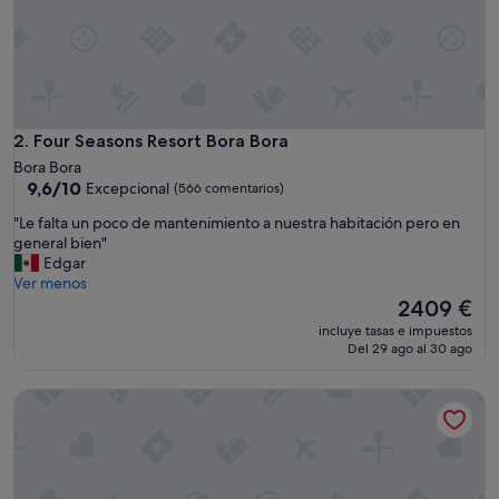
e
c
a
b
l
e
,
Four Seasons Resort Bora Bora
2. Four Seasons Resort Bora Bora
l
Bora Bora
a
9.6
9,6/10
Excepcional
(566 comentarios)
s
sobre
i
"
"Le falta un poco de mantenimiento a nuestra habitación pero en
10,
n
L
general bien"
Excepcional,
s
e
Edgar
(566 comentarios)
t
f
Ver menos
a
a
El
2409 €
l
l
precio
incluye tasas e impuestos
a
t
actual
Del 29 ago al 30 ago
c
a
es
i
u
de
The St. Regis Bora Bora Resort
o
n
2409 €
n
p
e
o
s
c
d
o
e