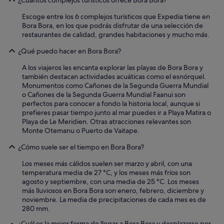
f
¿Cuántos complejos turísticos ofrece Bora Bora?
r
u
a
Escoge entre los 6 complejos turísticos que Expedia tiene en
e
u
Bora Bora, en los que podrás disfrutar de una selección de
r
n
restaurantes de calidad, grandes habitaciones y mucho más.
o
h
n
o
¿Qué puedo hacer en Bora Bora?
p
t
o
e
A los viajeros les encanta explorar las playas de Bora Bora y
c
l
también destacan actividades acuáticas como el esnórquel.
o
d
Monumentos como Cañones de la Segunda Guerra Mundial
s
e
o Cañones de la Segunda Guerra Mundial Faanui son
i
e
perfectos para conocer a fondo la historia local, aunque si
m
s
prefieres pasar tiempo junto al mar puedes ir a Playa Matira o
p
t
Playa de Le Meridien. Otras atracciones relevantes son
á
e
Monte Otemanu o Puerto de Vaitape.
t
n
i
¿Cómo suele ser el tiempo en Bora Bora?
i
c
v
o
Los meses más cálidos suelen ser marzo y abril, con una
e
s
temperatura media de 27 °C, y los meses más fríos son
l
,
agosto y septiembre, con una media de 25 °C. Los meses
.
m
más lluviosos en Bora Bora son enero, febrero, diciembre y
Y
a
noviembre. La media de precipitaciones de cada mes es de
f
l
280 mm.
a
e
l
¿Cuál es la mejor forma de llegar a Bora Bora y desplazarse por