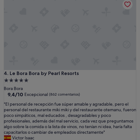
a
b
i
i
i
n
s
t
s
a
a
t
j
c
a
e
i
l
s
ó
a
,
n
c
v
p
i
i
e
o
s
r
n
t
o
e
a
e
s
Le Bora Bora by Pearl Resorts
4. Le Bora Bora by Pearl Resorts
s
n
,
.
g
Alojamiento
l
"
e
de
Bora Bora
a
n
5.0 estrellas
9.4
9,4/10
Excepcional
(862 comentarios)
u
e
sobre
b
r
"
"El personal de recepción fue súper amable y agradable, pero el
10,
i
a
E
personal del restaurante miki miki y del restaurante otemanu, fueron
Excepcional,
c
l
l
poco simpáticos, mal educados , desagradables y poco
(862 comentarios)
a
b
p
profesionales, además del mal servicio, cada vez que preguntamos
c
i
e
algo sobre la comida o la lista de vinos, no tenían ni idea, haría falta
i
e
r
capacitarlos o cambiar de empleados directamente"
o
n
s
Victor Isaac
n