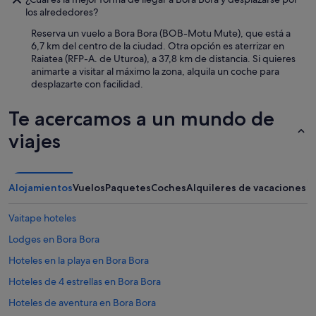
d
t
los alrededores?
u
a
c
m
Reserva un vuelo a Bora Bora (BOB-Motu Mute), que está a
a
u
6,7 km del centro de la ciudad. Otra opción es aterrizar en
d
c
Raiatea (RFP-A. de Uturoa), a 37,8 km de distancia. Si quieres
o
h
animarte a visitar al máximo la zona, alquila un coche para
s
a
desplazarte con facilidad.
,
a
d
t
Te acercamos a un mundo de
e
e
s
n
viajes
a
c
g
i
r
o
a
n
Alojamientos
Vuelos
Paquetes
Coches
Alquileres de vacaciones
d
d
a
e
b
Vaitape hoteles
p
l
a
Lodges en Bora Bora
e
r
s
Hoteles en la playa en Bora Bora
t
y
e
p
Hoteles de 4 estrellas en Bora Bora
d
o
e
Hoteles de aventura en Bora Bora
c
l