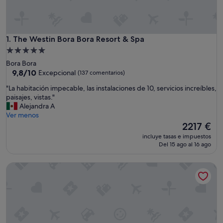
The Westin Bora Bora Resort & Spa
1. The Westin Bora Bora Resort & Spa
Alojamiento
de
Bora Bora
5.0 estrellas
9.8
9,8/10
Excepcional
(137 comentarios)
sobre
"
"La habitación impecable, las instalaciones de 10, servicios increíbles,
10,
L
paisajes, vistas."
Excepcional,
a
Alejandra A
(137 comentarios)
h
Ver menos
a
El
2217 €
b
precio
incluye tasas e impuestos
i
actual
Del 15 ago al 16 ago
t
es
a
de
Four Seasons Resort Bora Bora
c
2217 €
i
ó
n
i
m
p