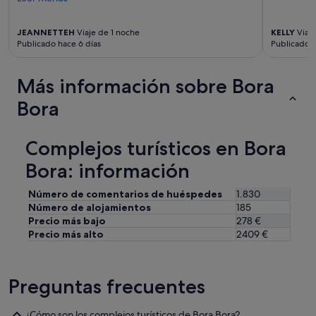
e
o
n
n
t
JEANNETTEH
Viaje de 1 noche
KELLY
Viaje
a
e
Publicado hace 6 días
Publicado 
l
s
d
e
e
r
Más información sobre Bora
l
v
r
Bora
i
e
c
s
i
t
o
Complejos turísticos en Bora
a
P
u
Bora: información
E
r
R
a
O
Número de comentarios de huéspedes
1.830
n
l
Número de alojamientos
185
t
a
Precio más bajo
278 €
e
c
Precio más alto
2409 €
m
a
i
l
k
i
i
Preguntas frecuentes
d
m
a
i
d
k
¿Cómo son los complejos turísticos de Bora Bora?