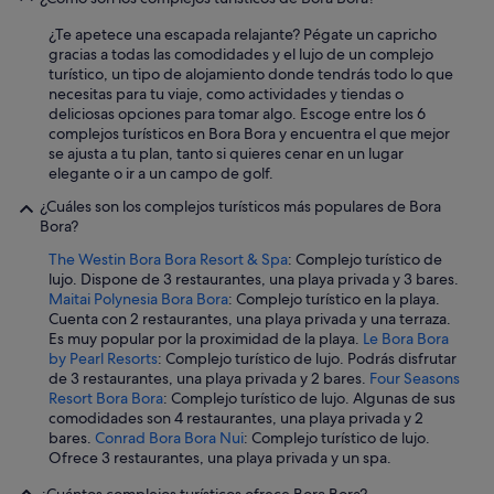
d
i
e
¿Te apetece una escapada relajante? Pégate un capricho
y
l
gracias a todas las comodidades y el lujo de un complejo
d
a
turístico, un tipo de alojamiento donde tendrás todo lo que
e
c
necesitas para tu viaje, como actividades y tiendas o
l
o
deliciosas opciones para tomar algo. Escoge entre los 6
r
m
complejos turísticos en Bora Bora y encuentra el que mejor
e
i
se ajusta a tu plan, tanto si quieres cenar en un lugar
s
d
elegante o ir a un campo de golf.
t
a
a
e
¿Cuáles son los complejos turísticos más populares de Bora
u
s
Bora?
r
t
a
The Westin Bora Bora Resort & Spa
: Complejo turístico de
a
n
lujo. Dispone de 3 restaurantes, una playa privada y 3 bares.
s
t
Maitai Polynesia Bora Bora
: Complejo turístico en la playa.
u
e
Cuenta con 2 restaurantes, una playa privada y una terraza.
p
o
Es muy popular por la proximidad de la playa.
Le Bora Bora
e
t
by Pearl Resorts
: Complejo turístico de lujo. Podrás disfrutar
r
e
de 3 restaurantes, una playa privada y 2 bares.
Four Seasons
b
m
Resort Bora Bora
: Complejo turístico de lujo. Algunas de sus
a
a
comodidades son 4 restaurantes, una playa privada y 2
j
n
bares.
Conrad Bora Bora Nui
: Complejo turístico de lujo.
a
u
Ofrece 3 restaurantes, una playa privada y un spa.
p
,
a