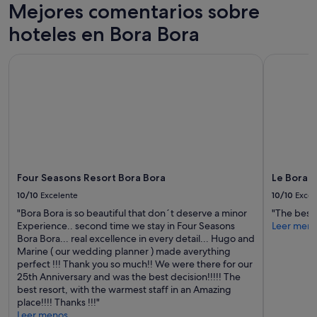
e
Mejores comentarios sobre
a
Los
s
b
precios
e
hoteles en Bora Bora
l
y
r
e
la
v
y
Four Seasons Resort Bora Bora
Le Bora Bo
disponibilidad
i
a
están
c
g
sujetos
i
r
a
o
a
cambios.
d
d
Pueden
e
a
aplicarse
l
b
términos
a
l
y
a
e
condiciones
Four Seasons Resort Bora Bora
Le Bora B
l
,
adicionales.
b
10/10
Excelente
10/10
Excel
p
e
e
"Bora Bora is so beautiful that don´t deserve a minor
"The best
r
r
Experience.. second time we stay in Four Seasons
Leer men
c
o
Bora Bora... real excellence in every detail... Hugo and
a
e
Marine ( our wedding planner ) made averything
e
l
perfect !!! Thank you so much!! We were there for our
x
p
25th Anniversary and was the best decision!!!!! The
c
e
best resort, with the warmest staff in an Amazing
e
r
place!!!! Thanks !!!"
l
s
Leer menos