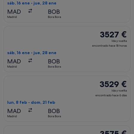
vuelta,
sáb, 16 ene - jue, 28 ene
encontrado
MAD
BOB
hace
Madrid
Bora Bora
18 horas
Seleccionar vuelo de Air France, con salida el sáb, 16 ene de
3527 €
3527 €
Ida
Ida y vuelta
y
encontrado hace 18 horas
vuelta,
sáb, 16 ene - jue, 28 ene
encontrado
MAD
BOB
hace
Madrid
Bora Bora
18 horas
Seleccionar vuelo de Air France, con salida el lun, 8 feb de
3529 €
3529 €
Ida
Ida y vuelta
y
encontrado hace 6 días
vuelta,
lun, 8 feb - dom, 21 feb
encontrado
MAD
BOB
hace
Madrid
Bora Bora
6 días
Seleccionar vuelo de Air France, con salida el mar, 1 dic de 
3575 €
3575 €