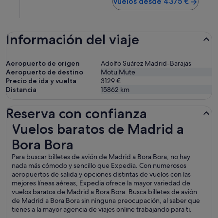
Vuelos desde 4375 €
Información del viaje
Aeropuerto de origen
Adolfo Suárez Madrid-Barajas
Aeropuerto de destino
Motu Mute
Precio de ida y vuelta
3129 €
Distancia
15862
km
Reserva con confianza
Vuelos baratos de Madrid a Bora Bora
Vuelos baratos de Madrid a
Bora Bora
Para buscar billetes de avión de Madrid a Bora Bora, no hay
nada más cómodo y sencillo que Expedia. Con numerosos
aeropuertos de salida y opciones distintas de vuelos con las
mejores líneas aéreas, Expedia ofrece la mayor variedad de
vuelos baratos de Madrid a Bora Bora. Busca billetes de avión
de Madrid a Bora Bora sin ninguna preocupación, al saber que
tienes a la mayor agencia de viajes online trabajando para ti.