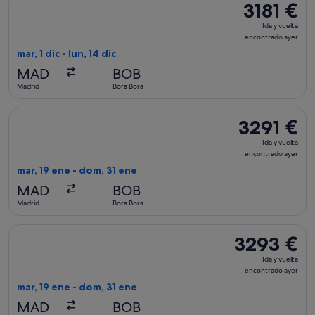
3181 €
3181 €
Ida
Ida y vuelta
y
encontrado ayer
vuelta,
mar, 1 dic - lun, 14 dic
encontrado
MAD
BOB
ayer
Madrid
Bora Bora
Seleccionar vuelo de Air France, con salida el mar, 19 ene d
3291 €
3291 €
Ida
Ida y vuelta
y
encontrado ayer
vuelta,
mar, 19 ene - dom, 31 ene
encontrado
MAD
BOB
ayer
Madrid
Bora Bora
Seleccionar vuelo de Air France, con salida el mar, 19 ene d
3293 €
3293 €
Ida
Ida y vuelta
y
encontrado ayer
vuelta,
mar, 19 ene - dom, 31 ene
encontrado
MAD
BOB
ayer