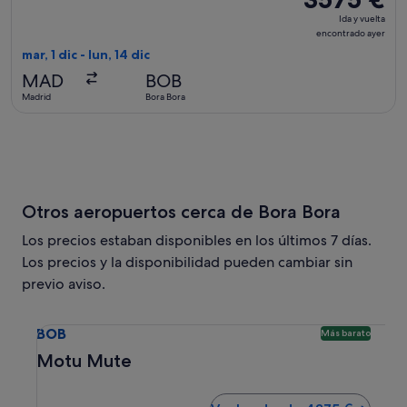
Ida
Ida y vuelta
y
encontrado ayer
vuelta,
mar, 1 dic - lun, 14 dic
encontrado
MAD
BOB
ayer
Madrid
Bora Bora
Otros aeropuertos cerca de Bora Bora
Los precios estaban disponibles en los últimos 7 días.
Los precios y la disponibilidad pueden cambiar sin
previo aviso.
Selecciona un vuelo a Motu Mute BOB. Opción más barata
BOB
Más barato
Motu Mute