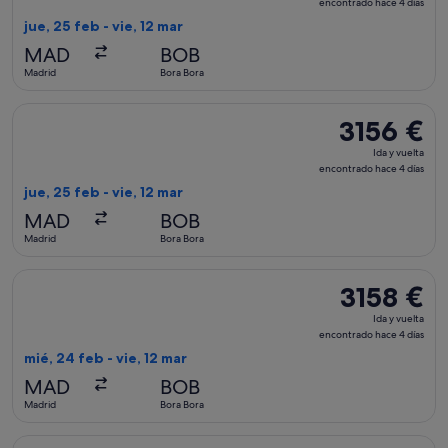
y
encontrado hace 4 días
vuelta,
jue, 25 feb - vie, 12 mar
encontrado
MAD
BOB
hace
Madrid
Bora Bora
4 días
Seleccionar vuelo de Air France, con salida el jue, 25 feb de
3156 €
3156 €
Ida
Ida y vuelta
y
encontrado hace 4 días
vuelta,
jue, 25 feb - vie, 12 mar
encontrado
MAD
BOB
hace
Madrid
Bora Bora
4 días
Seleccionar vuelo de Air France, con salida el mié, 24 feb de
3158 €
3158 €
Ida
Ida y vuelta
y
encontrado hace 4 días
vuelta,
mié, 24 feb - vie, 12 mar
encontrado
MAD
BOB
hace
Madrid
Bora Bora
4 días
Seleccionar vuelo de Air France, con salida el mar, 1 dic de M