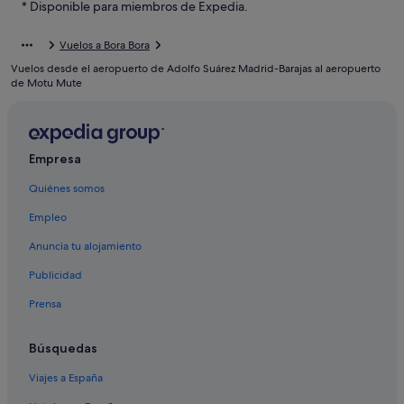
Bora Bora hoteles
* Disponible para miembros de Expedia.
Four Seasons hoteles en Bora Bora
Vuelos a Bora Bora
Hoteles con piscina en Bora Bora
Vuelos desde el aeropuerto de Adolfo Suárez Madrid-Barajas al aeropuerto
Hoteles románticos en Bora Bora
de Motu Mute
Complejos turísticos en Bora Bora
Villas en Bora Bora
Empresa
Hoteles boutique en Bora Bora
Quiénes somos
Hoteles en la playa en Bora Bora
Pensiones en Bora Bora
Empleo
Lodges en Bora Bora
Anuncia tu alojamiento
Moteles en Bora Bora
Publicidad
Hoteles de aventura en Bora Bora
Prensa
Cabañas en Bora Bora
Búsquedas
Hoteles ecológicos en Bora Bora
Viajes a España
Hoteles de 5 estrellas en Bora Bora