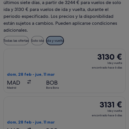
últimos siete días, a partir de 3244 € para vuelos de solo
ida y 3130 € para vuelos de ida y vuelta, durante el
periodo especificado. Los precios y la disponibilidad
están sujetos a cambios. Pueden aplicarse condiciones
adicionales.
Todas las ofertas
Solo ida
Ida y vuelta
Seleccionar vuelo de Air France, con salida el dom, 28 feb de
3130 €
3130 €
Ida
Ida y vuelta
y
encontrado hace 6 días
vuelta,
dom, 28 feb - jue, 11 mar
encontrado
MAD
BOB
hace
Madrid
Bora Bora
6 días
Seleccionar vuelo de Air France, con salida el dom, 28 feb de
3131 €
3131 €
Ida
Ida y vuelta
y
encontrado hace 6 días
vuelta,
dom, 28 feb - jue, 11 mar
encontrado