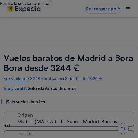
Pasar a la sección principal
Descargar app
Vuelos baratos de Madrid a Bora
Bora desde 3244 €
Se
Ver vuelo por 3244 € del jueves 3 de dic de 2026
abre
Ida y vuelta
Solo ida
Varios destinos
en
una
ventana
Solo vuelos directos
nueva
Origen
Madrid (MAD-Adolfo Suárez Madrid-Barajas)
Destino