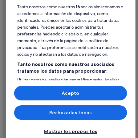
Tanto nosotros como nuestros
16
socios almacenamos o
Pautas sobre el contenido y cómo denunciar contenido
accedemos a información del dispositivo, como
identificadores únicos en las cookies para tratar datos
Ayuda
personales. Puedes aceptar o administrar tus
Ayuda
preferencias haciendo clic abajo o, en cualquier
momento, a través de la página de la política de
Cancelar un vuelo
privacidad. Tus preferencias se notificarán a nuestros
Cancelar una reserva de hotel o de un alquiler vacacional
socios y no afectarán a los datos de navegación.
Plazos de reembolso
Tanto nosotros como nuestros asociados
tratamos los datos para proporcionar:
Utilizar un cupón de Expedia
Utilizar datos de localización geográfica precisa. Analizar
Documentos para viajes internacionales
activamente las características del dispositivo para su
identificación. Almacenar la información en un dispositivo
Acepto
y/o acceder a ella. Publicidad y contenido personalizados,
medición de publicidad y contenido, investigación de
audiencia y desarrollo de servicios.
© 2026 Expedia, Inc., una empresa de Expedia Group. Todos los
Rechazarlas todas
Lista de asociados (proveedores)
derechos reservados. Expedia y el logotipo de Expedia son marcas
comerciales o marcas comerciales registradas de Expedia, Inc.
Vacationspot, S.L., Agencia de Viajes, I-AV-0000631.3.
Mostrar los propósitos