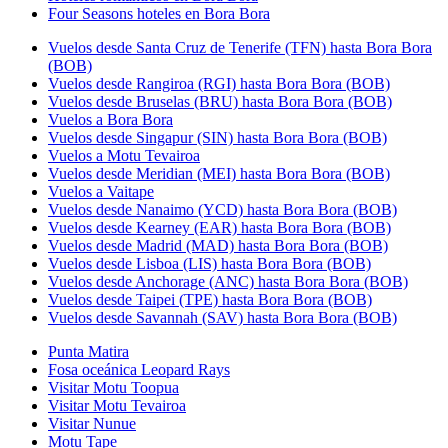
Four Seasons hoteles en Bora Bora
Vuelos desde Santa Cruz de Tenerife (TFN) hasta Bora Bora
(BOB)
Vuelos desde Rangiroa (RGI) hasta Bora Bora (BOB)
Vuelos desde Bruselas (BRU) hasta Bora Bora (BOB)
Vuelos a Bora Bora
Vuelos desde Singapur (SIN) hasta Bora Bora (BOB)
Vuelos a Motu Tevairoa
Vuelos desde Meridian (MEI) hasta Bora Bora (BOB)
Vuelos a Vaitape
Vuelos desde Nanaimo (YCD) hasta Bora Bora (BOB)
Vuelos desde Kearney (EAR) hasta Bora Bora (BOB)
Vuelos desde Madrid (MAD) hasta Bora Bora (BOB)
Vuelos desde Lisboa (LIS) hasta Bora Bora (BOB)
Vuelos desde Anchorage (ANC) hasta Bora Bora (BOB)
Vuelos desde Taipei (TPE) hasta Bora Bora (BOB)
Vuelos desde Savannah (SAV) hasta Bora Bora (BOB)
Punta Matira
Fosa oceánica Leopard Rays
Visitar Motu Toopua
Visitar Motu Tevairoa
Visitar Nunue
Motu Tape