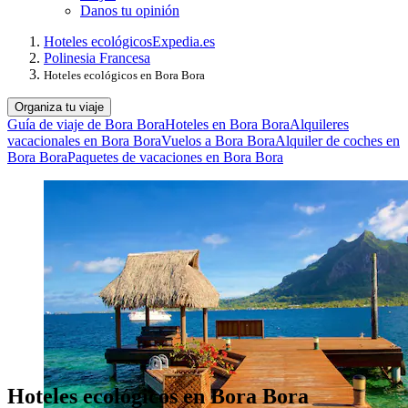
Danos tu opinión
Hoteles ecológicos
Expedia.es
Polinesia Francesa
Hoteles ecológicos en Bora Bora
Organiza tu viaje
Guía de viaje de Bora Bora
Hoteles en Bora Bora
Alquileres
vacacionales en Bora Bora
Vuelos a Bora Bora
Alquiler de coches en
Bora Bora
Paquetes de vacaciones en Bora Bora
Hoteles ecológicos en Bora Bora