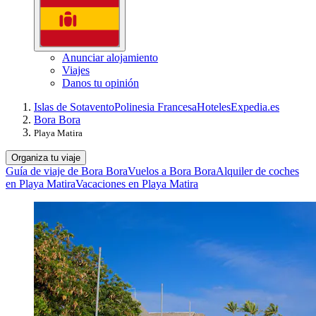
Anunciar alojamiento
Viajes
Danos tu opinión
Islas de Sotavento
Polinesia Francesa
Hoteles
Expedia.es
Bora Bora
Playa Matira
Organiza tu viaje
Guía de viaje de Bora Bora
Vuelos a Bora Bora
Alquiler de coches
en Playa Matira
Vacaciones en Playa Matira