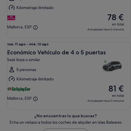
12
Kilometraje ilimitado
ago
78 €
en total
Mallorca, ESP
Actualizado hace 0 minutos
Económico Vehículo de 4 o 5 puertas Seat Ibiza o similar
Del
mar, 11 ago - mié, 12 ago
mar,
Económico Vehículo de 4 o 5 puertas
11
Seat Ibiza o similar
ago
al
5 personas
mié,
Kilometraje ilimitado
12
81 €
ago
en total
Mallorca, ESP
Actualizado hace 0 minutos
¿No encuentras lo que buscas?
Echa un vistazo a todos los coches de alquiler en Islas Baleares