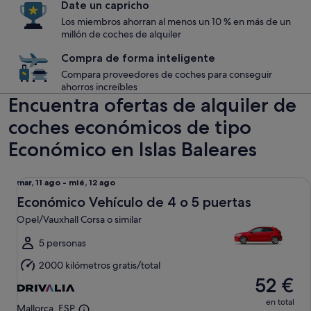
Date un capricho
Los miembros ahorran al menos un 10 % en más de un
millón de coches de alquiler
Compra de forma inteligente
Compara proveedores de coches para conseguir
ahorros increíbles
Encuentra ofertas de alquiler de
coches económicos de tipo
Económico en Islas Baleares
Económico Vehículo de 4 o 5 puertas Opel/Vauxhall Corsa o 
Del
mar, 11 ago - mié, 12 ago
mar,
Económico Vehículo de 4 o 5 puertas
11
Opel/Vauxhall Corsa o similar
ago
al
5 personas
mié,
2000 kilómetros gratis/total
12
52 €
ago
en total
Mallorca, ESP