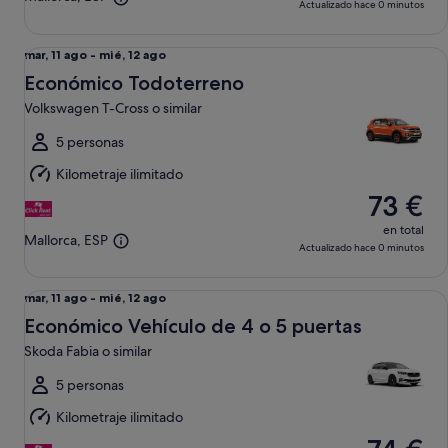
Actualizado hace 0 minutos
Económico Todoterreno Volkswagen T-Cross o similar
Del
mar, 11 ago - mié, 12 ago
mar,
Económico Todoterreno
11
Volkswagen T-Cross o similar
ago
al
5 personas
mié,
Kilometraje ilimitado
12
73 €
ago
en total
Mallorca, ESP
Actualizado hace 0 minutos
Económico Vehículo de 4 o 5 puertas Skoda Fabia o similar
Del
mar, 11 ago - mié, 12 ago
mar,
Económico Vehículo de 4 o 5 puertas
11
Skoda Fabia o similar
ago
al
5 personas
mié,
Kilometraje ilimitado
12
ago