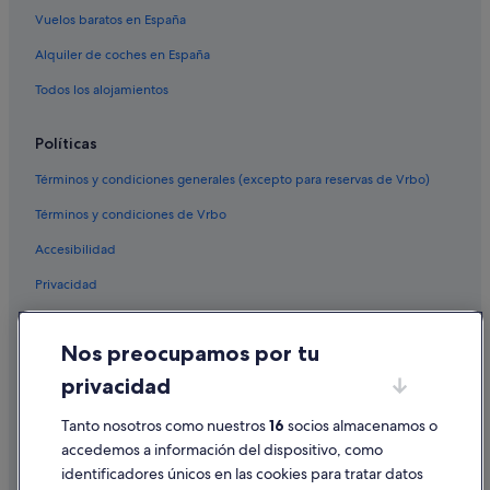
Vuelos baratos en España
Alquiler de coches en España
Todos los alojamientos
Políticas
Términos y condiciones generales (excepto para reservas de Vrbo)
Términos y condiciones de Vrbo
Accesibilidad
Privacidad
Cookies
Nos preocupamos por tu
Condiciones de uso
privacidad
Información legal/contacto
Pautas sobre el contenido y cómo denunciar contenido
Tanto nosotros como nuestros
16
socios almacenamos o
accedemos a información del dispositivo, como
identificadores únicos en las cookies para tratar datos
Ayuda