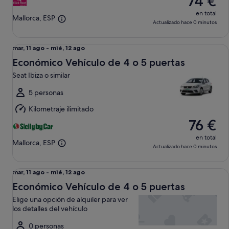
74 €
en total
Mallorca, ESP
Actualizado hace 0 minutos
Económico Vehículo de 4 o 5 puertas Seat Ibiza o similar
Del
mar, 11 ago - mié, 12 ago
mar,
Económico Vehículo de 4 o 5 puertas
11
Seat Ibiza o similar
ago
al
5 personas
mié,
Kilometraje ilimitado
12
76 €
ago
en total
Mallorca, ESP
Actualizado hace 0 minutos
Económico Vehículo de 4 o 5 puertas Elige una opción de alqu
Del
mar, 11 ago - mié, 12 ago
mar,
Económico Vehículo de 4 o 5 puertas
11
Elige una opción de alquiler para ver
ago
los detalles del vehículo
al
mié,
0 personas