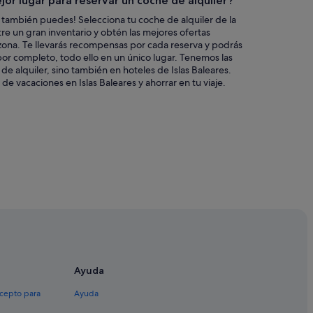
jor lugar para reservar un coche de alquiler?
 también puedes! Selecciona tu coche de alquiler de la
re un gran inventario y obtén las mejores ofertas
zona. Te llevarás recompensas por cada reserva y podrás
s por completo, todo ello en un único lugar. Tenemos las
de alquiler, sino también en hoteles de Islas Baleares.
e vacaciones en Islas Baleares y ahorrar en tu viaje.
Ayuda
xcepto para
Ayuda