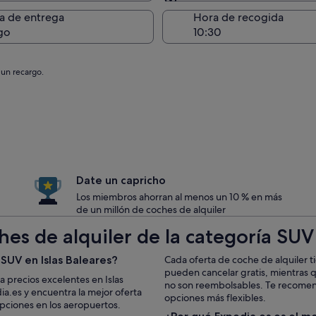
Entrega en el lugar de 
a de entrega
Hora de recogida
go
 un recargo.
Date un capricho
Los miembros ahorran al menos un 10 % en más
de un millón de coches de alquiler
es de alquiler de la categoría SUV 
SUV en Islas Baleares?
Cada oferta de coche de alquiler t
pueden cancelar gratis, mientras 
 precios excelentes en Islas
no son reembolsables. Te recomenda
a.es y encuentra la mejor oferta
opciones más flexibles.
pciones en los aeropuertos.