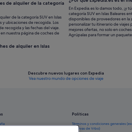
¿Por qué Expedia.es es el me
s de alquiler de la categoría
En Expedia.es lo damos todo, ¡y tú
categoría SUV en Islas Baleares ent
quiler de la categoría SUV en Islas
disponibles de proveedores en la 
s y ubicaciones de recogida. Los
personalizar tu itinerario de viaje
e recogida y las fechas del viaje.
mejores ofertas, no solo en coches 
e en nuestra página de coches de
Agrúpalas para formar un paquete d
hes de alquiler en Islas
Descubre nuevos lugares con Expedia
Vea nuestro mundo de opciones de viaje
as
Políticas
aña
Términos y condiciones generales (e
reservas de Vrbo)