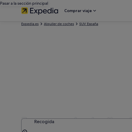
Pasar a la sección principal
Comprar viaje
Expedia.es
Alquiler de coches
SUV España
Empresas de alquiler d
Recogida