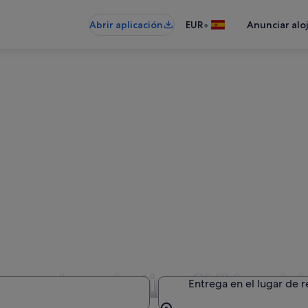
•
Abrir aplicación
EUR
Anunciar alo
e coches de tipo SUV en Isl
Entrega en el lugar de 