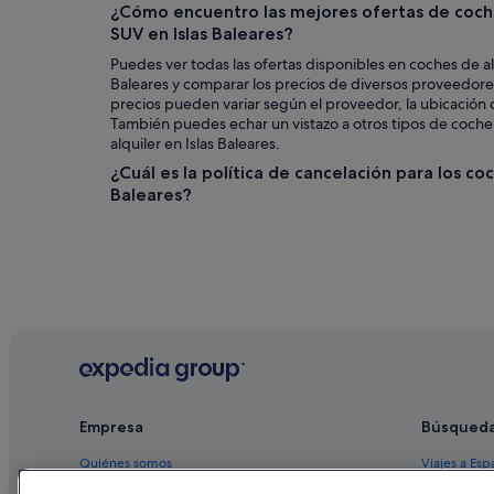
¿Cómo encuentro las mejores ofertas de coche
SUV en Islas Baleares?
Puedes ver todas las ofertas disponibles en coches de al
Baleares y comparar los precios de diversos proveedore
precios pueden variar según el proveedor, la ubicación d
También puedes echar un vistazo a otros tipos de coch
alquiler en Islas Baleares.
¿Cuál es la política de cancelación para los coc
Baleares?
Empresa
Búsqued
Quiénes somos
Viajes a Esp