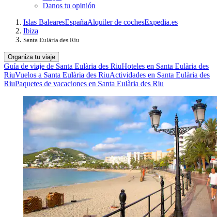
Danos tu opinión
Islas Baleares
España
Alquiler de coches
Expedia.es
Ibiza
Santa Eulària des Riu
Organiza tu viaje
Guía de viaje de Santa Eulària des Riu
Hoteles en Santa Eulària des
Riu
Vuelos a Santa Eulària des Riu
Actividades en Santa Eulària des
Riu
Paquetes de vacaciones en Santa Eulària des Riu