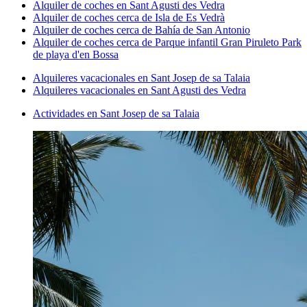
Alquiler de coches en Sant Agusti des Vedra
Alquiler de coches cerca de Isla de Es Vedrà
Alquiler de coches cerca de Bahía de San Antonio
Alquiler de coches cerca de Parque infantil Gran Piruleto Park
de playa d'en Bossa
Alquileres vacacionales en Sant Josep de sa Talaia
Alquileres vacacionales en Sant Agusti des Vedra
Actividades en Sant Josep de sa Talaia