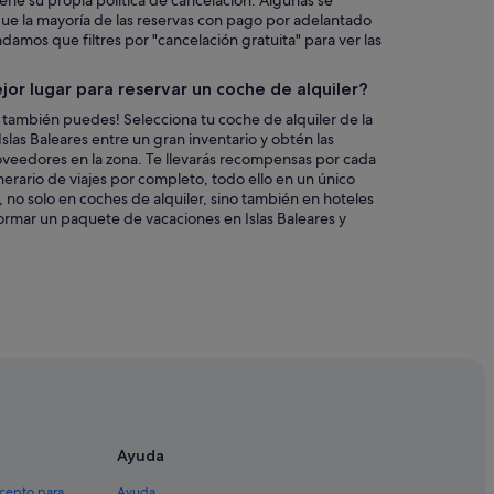
iene su propia política de cancelación. Algunas se
que la mayoría de las reservas con pago por adelantado
mos que filtres por "cancelación gratuita" para ver las
jor lugar para reservar un coche de alquiler?
 también puedes! Selecciona tu coche de alquiler de la
slas Baleares entre un gran inventario y obtén las
oveedores en la zona. Te llevarás recompensas por cada
inerario de viajes por completo, todo ello en un único
, no solo en coches de alquiler, sino también en hoteles
formar un paquete de vacaciones en Islas Baleares y
Ayuda
xcepto para
Ayuda