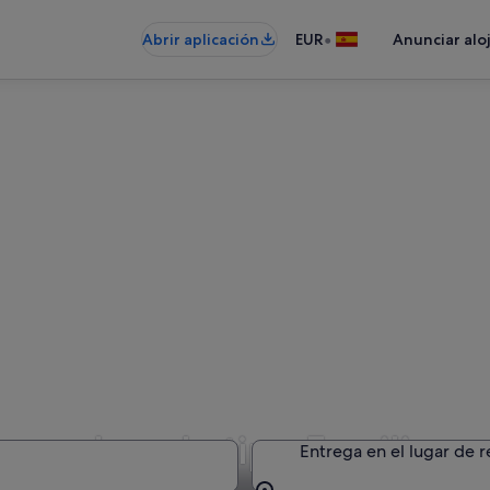
•
Abrir aplicación
EUR
Anunciar alo
e coches de tipo Familiar g
Entrega en el lugar de 