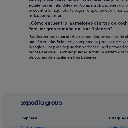
Varios proveedores ofrecen coches de la categoría Famil
excelentes en Islas Baleares. Compara ubicaciones y pr
encuentra la mejor oferta según lo que tienes en ment
en los aeropuertos.
¿Cómo encuentro las mejores ofertas de coche
Familiar gran tamaño en Islas Baleares?
Puedes ver todas las ofertas disponibles en coches de alq
tamaño en Islas Baleares y comparar los precios de div
recogida. Los precios pueden variar según el proveedor,
fechas del viaje. También puedes echar un vistazo a otr
de coches de alquiler en Islas Baleares.
Empresa
Búsqued
Quiénes somos
Viajes a Esp