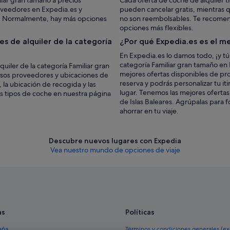
iar gran tamaño a precios
Cada oferta de coche de alquiler t
oveedores en Expedia.es y
pueden cancelar gratis, mientras 
e. Normalmente, hay más opciones
no son reembolsables. Te recomenda
opciones más flexibles.
s de alquiler de la categoría
¿Por qué Expedia.es es el me
En Expedia.es lo damos todo, ¡y tú
categoría Familiar gran tamaño en I
uiler de la categoría Familiar gran
mejores ofertas disponibles de pr
ersos proveedores y ubicaciones de
reserva y podrás personalizar tu it
 la ubicación de recogida y las
lugar. Tenemos las mejores ofertas
os tipos de coche en nuestra página
de Islas Baleares. Agrúpalas para 
ahorrar en tu viaje.
Descubre nuevos lugares con Expedia
Vea nuestro mundo de opciones de viaje
as
Políticas
aña
Términos y condiciones generales (e