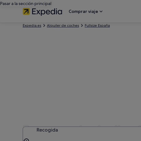
Pasar a la sección principal
Comprar viaje
Expedia.es
Alquiler de coches
Fullsize España
Empresas de alquiler d
Recogida