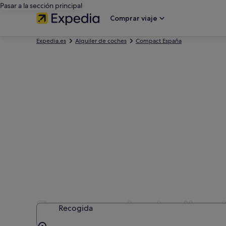
Pasar a la sección principal
Comprar viaje
Expedia.es
Alquiler de coches
Compact España
Empresas de alquiler d
Recogida