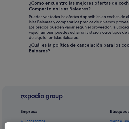
¿Cómo encuentro las mejores ofertas de coche
Compacto en Islas Baleares?
Puedes ver todas las ofertas disponibles en coches de a
Islas Baleares y comparar los precios de diversos prove
Los precios pueden variar según el proveedor, la ubicaci
viaje. También puedes echar un vistazo a otros tipos d
de alquiler en Islas Baleares.
¿Cuál es la política de cancelación para los coc
Baleares?
Empresa
Búsqued
Quiénes somos
Viajes a Esp