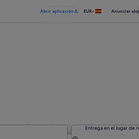
•
Abrir aplicación
EUR
Anunciar alo
e coches de tipo Compacto 
Entrega en el lugar de 