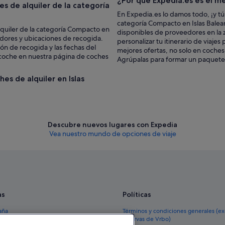
¿Por qué Expedia.es es el me
s de alquiler de la categoría
En Expedia.es lo damos todo, ¡y tú
categoría Compacto en Islas Balear
lquiler de la categoría Compacto en
disponibles de proveedores en la 
edores y ubicaciones de recogida.
personalizar tu itinerario de viaje
ón de recogida y las fechas del
mejores ofertas, no solo en coches 
e coche en nuestra página de coches
Agrúpalas para formar un paquete d
hes de alquiler en Islas
Descubre nuevos lugares con Expedia
Vea nuestro mundo de opciones de viaje
as
Políticas
aña
Términos y condiciones generales (e
reservas de Vrbo)