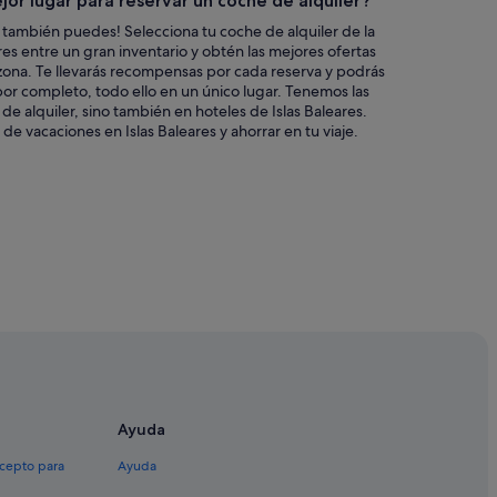
jor lugar para reservar un coche de alquiler?
 también puedes! Selecciona tu coche de alquiler de la
es entre un gran inventario y obtén las mejores ofertas
zona. Te llevarás recompensas por cada reserva y podrás
s por completo, todo ello en un único lugar. Tenemos las
de alquiler, sino también en hoteles de Islas Baleares.
e vacaciones en Islas Baleares y ahorrar en tu viaje.
Ayuda
xcepto para
Ayuda