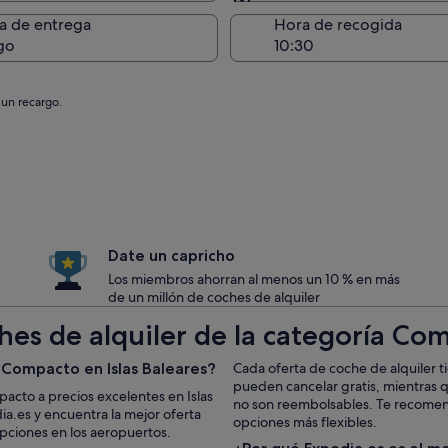
Entrega en el lugar de 
a de entrega
Hora de recogida
go
 un recargo.
Date un capricho
Los miembros ahorran al menos un 10 % en más
de un millón de coches de alquiler
es de alquiler de la categoría Com
 Compacto en Islas Baleares?
Cada oferta de coche de alquiler t
pueden cancelar gratis, mientras 
acto a precios excelentes en Islas
no son reembolsables. Te recomenda
a.es y encuentra la mejor oferta
opciones más flexibles.
pciones en los aeropuertos.