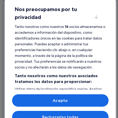
Cookies
Nos preocupamos por tu
Condiciones de uso
privacidad
Información legal/contacto
Tanto nosotros como nuestros
16
socios almacenamos o
Pautas sobre el contenido y cómo denunciar contenido
accedemos a información del dispositivo, como
identificadores únicos en las cookies para tratar datos
Ayuda
personales. Puedes aceptar o administrar tus
Ayuda
preferencias haciendo clic abajo o, en cualquier
momento, a través de la página de la política de
Cancelar un vuelo
privacidad. Tus preferencias se notificarán a nuestros
Cancelar una reserva de hotel o de un alquiler vacacional
socios y no afectarán a los datos de navegación.
Plazos de reembolso
Tanto nosotros como nuestros asociados
tratamos los datos para proporcionar:
Utilizar un cupón de Expedia
Utilizar datos de localización geográfica precisa. Analizar
Documentos para viajes internacionales
activamente las características del dispositivo para su
identificación. Almacenar la información en un dispositivo
Acepto
y/o acceder a ella. Publicidad y contenido personalizados,
medición de publicidad y contenido, investigación de
audiencia y desarrollo de servicios.
© 2026 Expedia, Inc., una empresa de Expedia Group. Todos los
Rechazarlas todas
Lista de asociados (proveedores)