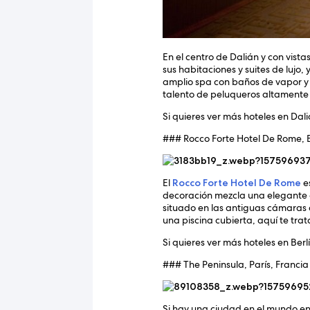
En el centro de Dalián y con vist
sus habitaciones y suites de lujo,
amplio spa con baños de vapor y p
talento de peluqueros altamente c
Si quieres ver más hoteles en Dal
### Rocco Forte Hotel De Rome, B
El
Rocco Forte Hotel De Rome
es
decoración mezcla una elegante 
situado en las antiguas cámaras 
una piscina cubierta, aquí te tr
Si quieres ver más hoteles en Berl
### The Peninsula, París, Francia
Si hay una ciudad en el mundo en