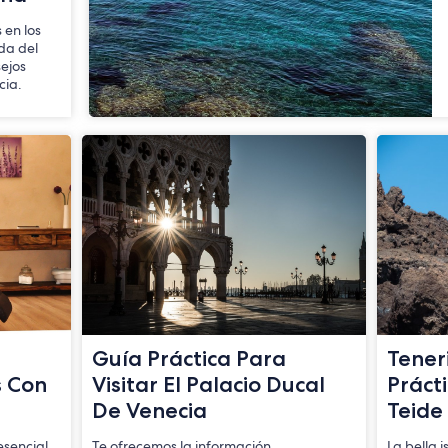
 en los
ida del
sejos
cia.
Guía Práctica Para
Teneri
s Con
Visitar El Palacio Ducal
Prácti
De Venecia
Teide
esencial
Te ofrecemos la información
La bella i