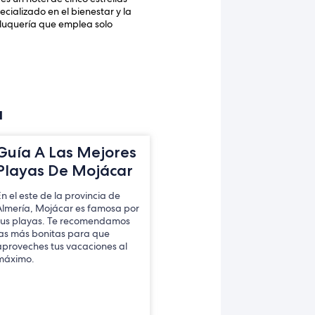
cializado en el bienestar y la
eluquería que emplea solo
a
Guía A Las Mejores
Playas De Mojácar
En el este de la provincia de
Almería, Mojácar es famosa por
sus playas. Te recomendamos
las más bonitas para que
aproveches tus vacaciones al
máximo.