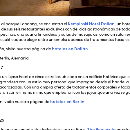
as al parque Laodong, se encuentra el
Kempinski Hotel Dalian
, un hot
 y de sus seis restaurantes exclusivos con delicias gastronómicas de tod
iscinas, una sauna finlandesa y salas de masaje, así como un salón en
ualificados o elegir entre un amplio abanico de tratamientos faciales 
ián, visita nuestra página de
hoteles en Dalián
.
erlín, Alemania
 un lujoso hotel de cinco estrellas ubicado en un edificio histórico que
grandeza con un estilo muy personal que impregna desde el bar de la
acorazadas. Con una amplia oferta de tratamientos corporales y facia
atarán con el mismo mimo que emplearon con las joyas que una vez se 
ín, visita nuestra página de
hoteles en Berlín
.
 la que es importante deslumbrar, esa es París.
The Peninsula
no solo 