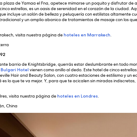
a plaza de Yamaa el Fna, apetece mimarse un poquito y disfrutar de al
 cinco estrellas, es un oasis de serenidad en el corazón de la ciudad. Aq
que incluye un salón de belleza y peluquería con estilistas altamente cu
adicional y un amplio abanico de tratamientos de masaje con los que t
rrakech, visita nuestra página de
hoteles en Marrakech
.
terra
egante barrio de Knightsbridge, querrás estar deslumbrante en todo mom
l
Bulgari Hotel
vienen como anillo al dedo. Este hotel de cinco estrell
Neville Hair and Beauty Salon, con cuatro estaciones de estilismo y un 
s lo que te va mejor. Y, para que te acicalen sin miradas indiscretas
dres, visita nuestra página de
hoteles en Londres
.
án, China