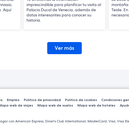
mnasio,
imprescindible para planificar tu visita al
montaña m
a. Aquí
Palacio Ducal de Venecia, además de
Teide. En
datos interesantes para conocer su
necesario 
historia.
Ver más
sa
Empleo
Política de privacidad
Política de cookies
Condiciones gen
Mapa web de viajes
Mapa web de vuelos
Mapa web de hoteles
Ayud
agar con American Express, Diner's Club International, MasterCard, Visa, Visa Ele