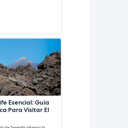
fe Esencial: Guía
ca Para Visitar El
sla de Tenerife alberga la