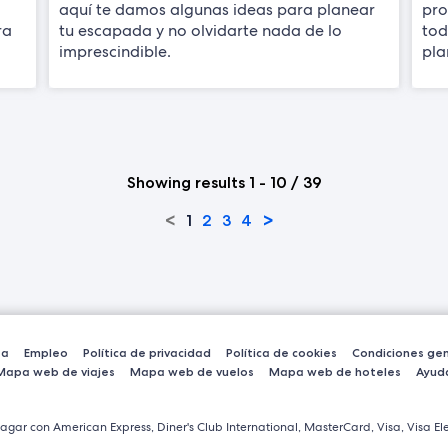
aquí te damos algunas ideas para planear
pro
ra
tu escapada y no olvidarte nada de lo
tod
imprescindible.
pla
Showing results 1 - 10 / 39
<
>
1
2
3
4
sa
Empleo
Política de privacidad
Política de cookies
Condiciones gen
Mapa web de viajes
Mapa web de vuelos
Mapa web de hoteles
Ayud
agar con American Express, Diner's Club International, MasterCard, Visa, Visa Ele