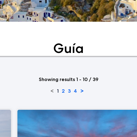
Guía
Showing results 1 - 10 / 39
<
>
1
2
3
4