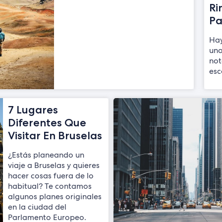
Ri
Pa
Hay
uno
not
es
7 Lugares
Diferentes Que
Visitar En Bruselas
¿Estás planeando un
viaje a Bruselas y quieres
hacer cosas fuera de lo
habitual? Te contamos
algunos planes originales
en la ciudad del
Parlamento Europeo.