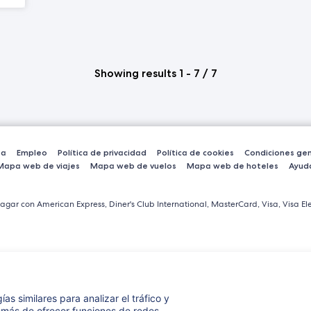
Showing results 1 - 7 / 7
sa
Empleo
Política de privacidad
Política de cookies
Condiciones gen
Mapa web de viajes
Mapa web de vuelos
Mapa web de hoteles
Ayud
agar con American Express, Diner's Club International, MasterCard, Visa, Visa Ele
ías similares para analizar el tráfico y
demás de ofrecer funciones de redes