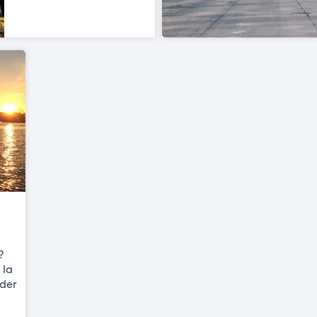
?
 la
rder