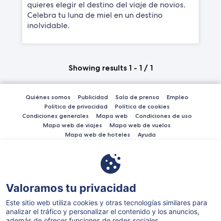
quieres elegir el destino del viaje de novios.
Celebra tu luna de miel en un destino
inolvidable.
Showing results 1 - 1 / 1
Quiénes somos
Publicidad
Sala de prensa
Empleo
Política de privacidad
Política de cookies
Condiciones generales
Mapa web
Condiciones de uso
Mapa web de viajes
Mapa web de vuelos
Mapa web de hoteles
Ayuda
El sitio web de Expedia.es permite pagar con American Express, Diner's
Club International, MasterCard, Visa, Visa Electron, CartaSi, Carte Bleue
y PayPal.
Valoramos tu privacidad
Este sitio web utiliza cookies y otras tecnologías similares para
analizar el tráfico y personalizar el contenido y los anuncios,
además de ofrecer funciones de redes sociales.