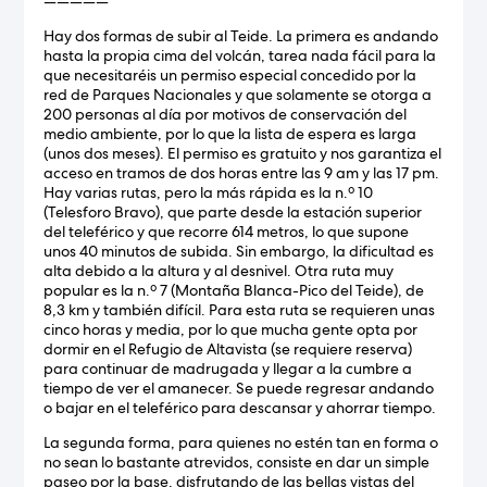
—————
Hay dos formas de subir al Teide. La primera es andando
hasta la propia cima del volcán, tarea nada fácil para la
que necesitaréis un permiso especial concedido por la
red de Parques Nacionales y que solamente se otorga a
200 personas al día por motivos de conservación del
medio ambiente, por lo que la lista de espera es larga
(unos dos meses). El permiso es gratuito y nos garantiza el
acceso en tramos de dos horas entre las 9 am y las 17 pm.
Hay varias rutas, pero la más rápida es la n.º 10
(Telesforo Bravo), que parte desde la estación superior
del teleférico y que recorre 614 metros, lo que supone
unos 40 minutos de subida. Sin embargo, la dificultad es
alta debido a la altura y al desnivel. Otra ruta muy
popular es la n.º 7 (Montaña Blanca-Pico del Teide), de
8,3 km y también difícil. Para esta ruta se requieren unas
cinco horas y media, por lo que mucha gente opta por
dormir en el Refugio de Altavista (se requiere reserva)
para continuar de madrugada y llegar a la cumbre a
tiempo de ver el amanecer. Se puede regresar andando
o bajar en el teleférico para descansar y ahorrar tiempo.
La segunda forma, para quienes no estén tan en forma o
no sean lo bastante atrevidos, consiste en dar un simple
paseo por la base, disfrutando de las bellas vistas del