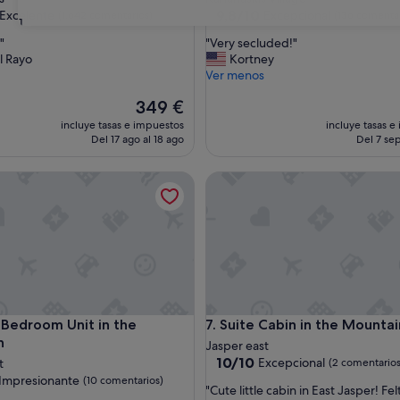
las
3.0 estrellas
9.8
9,8/10
Excelente
Excepcional
(1.642 comentarios)
(136 comentar
31
sobre
"
"
"Very secluded!"
10,
V
l Rayo
Kortney
e,
Excepcional,
e
Ver menos
omentarios)
(136 comentarios)
r
El
349 €
y
precio
s
incluye tasas e impuestos
incluye tasas e
actual
e
Del 17 ago al 18 ago
Del 7 sep
es
c
de
l
edroom Unit in the Mountain
Suite Cabin in the Mountains
349 €
u
d
e
d
!
"
edroom Unit in the Mountain
Suite Cabin in the Mountains
e Bedroom Unit in the
7. Suite Cabin in the Mountai
n
Jasper east
10.0
10/10
Excepcional
t
(2 comentarios
sobre
Impresionante
(10 comentarios)
"
"Cute little cabin in East Jasper! Felt
10,