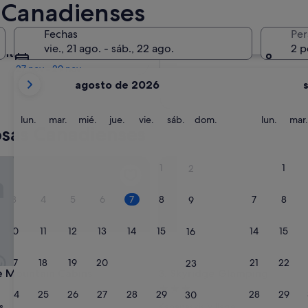
 Canadienses
En dos meses
Fechas
Per
2 oct - 4 oct
vie., 21 ago. - sáb., 22 ago.
2 p
entro de cuatro meses
27 nov - 29 nov
Tus
agosto de 2026
meses
actuales
son
lunes
martes
miércoles
jueves
viernes
sábado
domingo
lunes
lun.
mar.
mié.
jue.
vie.
sáb.
dom.
lun.
mar.
osas Canadienses
August
de
2026
ountain Cabins
Skyridge Glamping
1
1
2
y
September
3
4
5
6
7
8
7
8
9
de
2026.
10
11
12
13
14
15
14
15
16
17
18
19
20
21
22
21
22
23
ountain Cabins
Skyridge Glamping
e Mountain Cabins
3. Skyridge Glamping
nto
Alojamiento
24
25
26
27
28
29
28
29
30
de
s
Kananaskis Village