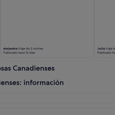
a
u
r
a
n
t
s
n
e
a
alejandra
Viaje de 2 noches
Julia
Viaje 
r
Publicado hace 12 días
Publicado h
b
y
.
osas Canadienses
H
o
p
enses: información
e
t
o
s
t
a
y
a