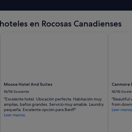
m
i
t
a
hoteles en Rocosas Canadienses
l
l
Moose Hotel And Suites
Canmore In
,
y
e
t
t
h
e
r
e
a
Moose Hotel And Suites
Canmore I
r
10/10
Excelente
10/10
Excele
e
t
"Excelente hotel. Ubicación perfecta. Habitación muy
"Beautiful 
w
amplias, baños grandes. Servicio muy amable. Laundry
from downt
o
pequeña. Excelente opción para Banff"
Leer meno
r
Leer menos
e
s
t