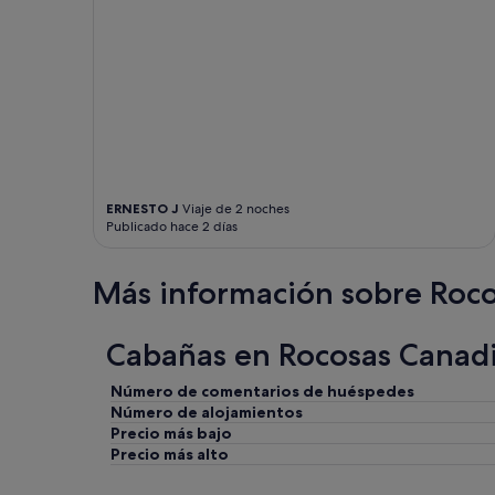
y
h
e
a
t
s
o
u
r
c
ERNESTO J
Viaje de 2 noches
e
Publicado hace 2 días
w
e
c
Más información sobre Roc
o
u
l
Cabañas en Rocosas Canadi
d
s
Número de comentarios de huéspedes
e
Número de alojamientos
e
w
Precio más bajo
a
Precio más alto
s
t