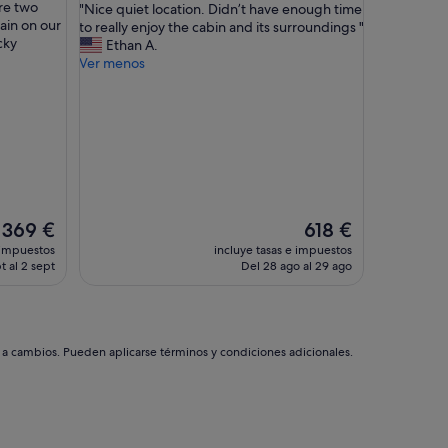
are two
"
o
"Nice quiet location. Didn’t have enough time
10,
ain on our
N
x
to really enjoy the cabin and its surroundings "
Excepcional,
cky
i
i
Ethan A.
(10 comentarios)
c
m
Ver menos
e
i
q
t
u
y
i
t
e
o
t
t
l
h
o
e
c
m
El
El
369 €
618 €
a
o
precio
precio
 impuestos
incluye tasas e impuestos
t
u
actual
actual
t al 2 sept
Del 28 ago al 29 ago
i
n
es
es
o
t
de
de
n
a
369 €
618 €
.
i
D
n
s a cambios. Pueden aplicarse términos y condiciones adicionales.
i
s
d
.
n
B
’
e
t
a