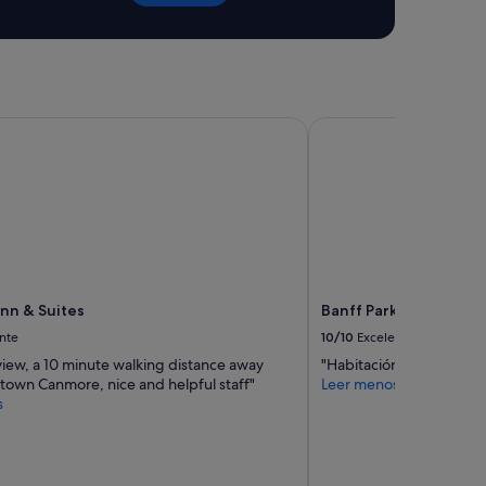
o
!
y
"
t
h
e
c
n & Suites
Banff Park Lodge
a
b
i
n
a
n
d
i
t
s
nn & Suites
Banff Park Lodge
s
nte
10/10
Excelente
u
r
view, a 10 minute walking distance away
"Habitación muy limpia"
r
own Canmore, nice and helpful staff"
Leer menos
o
s
u
n
d
i