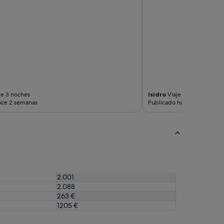
n
g
s
"
de 3 noches
Isidro
Viaje de 3 noches
ace 2 semanas
Publicado hace 2 semanas
2.001
2.088
263 €
1205 €