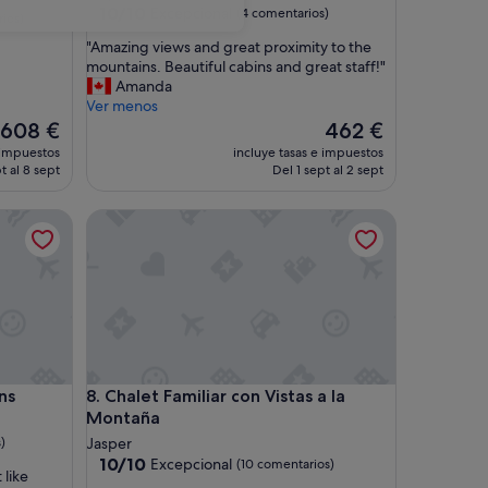
10.0
10/10
Excepcional
(4 comentarios)
ios)
sobre
"
"Amazing views and great proximity to the
10,
A
mountains. Beautiful cabins and great staff!"
Excepcional,
m
Amanda
(4 comentarios)
a
Ver menos
z
El
El
608 €
462 €
i
precio
precio
 impuestos
incluye tasas e impuestos
n
actual
actual
t al 8 sept
Del 1 sept al 2 sept
g
es
es
v
de
de
Chalet Familiar con Vistas a la Montaña
i
608 €
462 €
e
w
s
a
n
d
g
r
Chalet Familiar con Vistas a la Montaña
ns
8. Chalet Familiar con Vistas a la
e
Montaña
a
t
)
Jasper
p
10.0
10/10
Excepcional
(10 comentarios)
 like
r
sobre