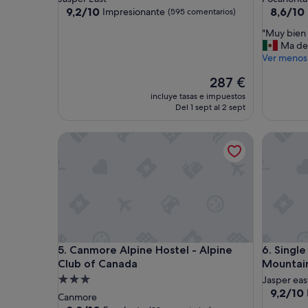
2.0 estrellas
2.5 estrel
9.2
8.6
9,2/10
8,6/10
Impresionante
(595 comentarios)
sobre
sobre
"
"Muy bien 
10,
10,
M
Ma de
Impresionante,
Excelent
u
Ver menos
(595 comentarios)
(1.642 c
y
El
287 €
b
precio
i
incluye tasas e impuestos
actual
e
Del 1 sept al 2 sept
es
n
de
"
Canmore Alpine Hostel - Alpine Club of Canada
Single B
287 €
Canmore Alpine Hostel - Alpine Club of Canada
Single B
5. Canmore Alpine Hostel - Alpine
6. Singl
Club of Canada
Mountai
Alojamiento
Jasper eas
9.2
9,2/10
de
Canmore
sobre