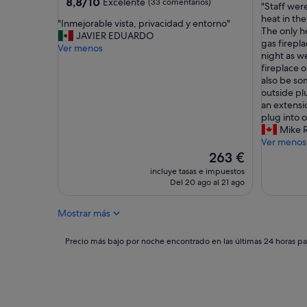
3.0 estrellas
8.8
8,8/10
Excelente
(33 comentarios)
"
"Staff wer
10,
sobre
S
heat in th
Impresio
"
"Inmejorable vista, privacidad y entorno"
10,
t
The only h
(10 come
I
JAVIER EDUARDO
Excelente,
a
gas firepla
n
Ver menos
(33 comentarios)
f
night as w
m
f
fireplace o
e
w
also be so
j
e
outside pl
o
r
an extensi
r
e
plug into o
a
g
Mike R
b
r
Ver menos
l
e
El
263 €
e
a
precio
v
incluye tasas e impuestos
t
actual
i
Del 20 ago al 21 ago
.
es
s
C
de
t
Mostrar más
o
263 €
a
u
,
l
Precio
Precio más bajo por noche encontrado en las últimas 24 horas par
p
d
más
r
m
bajo
i
a
por
v
y
noche
a
b
encontrado
c