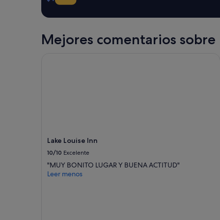
t
adicionales.
o
-
2
Mejores comentarios sobre 
0
d
Lake Louise Inn
e
g
r
e
e
w
e
a
t
h
Lake Louise Inn
e
10/10
Excelente
r
.
"MUY BONITO LUGAR Y BUENA ACTITUD"
T
Leer menos
h
e
o
n
l