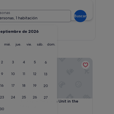
sonas
Buscar
ersonas, 1 habitación
septiembre de 2026
Ver mapa
martes
miércoles
jueves
viernes
sábado
domingo
mié.
jue.
vie.
sáb.
dom.
Double Bedroom Unit in the Mountain
2
3
4
5
6
9
10
11
12
13
16
17
18
19
20
23
24
25
26
27
Double Bedroom Unit in the Mountain
4. Double Bedroom Unit in the
Mountain
30
Jasper east