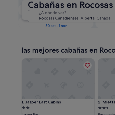
Cabañas en Rocosas
En dos semanas
¿A dónde vas?
21 ago - 23 ago
Dentro de tres meses
D
30 oct - 1 nov
las mejores cabañas en Roc
Jasper East Cabins
Miette M
Jasper East Cabins
Miette M
1. Jasper East Cabins
2. Miett
Alojamiento
Alojamie
de
de
Jasper East
Pocahonta