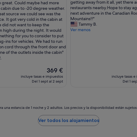
C
getting away from it all, yet there 
e great. Could maybe had more
Excepcional,
u
restaurants nearby.Hope to stay ag
e cabin due to -20 degree weather.
(2 comentarios)
nante,
t
next adventure in the Canadian Ro
eat source we could see was the
ntarios)
e
Mountains!!"
ce. It got very cold in the cabin at
l
Tammy B.
e did not want to keep the
i
Ver menos
n high during the night. It would
t
mething for you to consider to put
t
ug-ins for vehicles. We had to run
l
on cord through the front door and
e
ne of the outlets inside the cabin"
c
.
a
b
El
369 €
i
precio
incluye tasas e impuestos
incluye tasas e
n
actual
Del 1 sept al 2 sept
Del 1 sep
i
es
n
de
E
369 €
a
s
a una estancia de 1 noche y 2 adultos. Los precios y la disponibilidad están sujeto
t
J
Ver todos los alojamientos
a
s
p