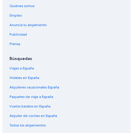
Hoteles con casino en Jasper
Quiénes somos
Hoteles cerca de Parque nacional de Jasper
Empleo
Cabañas en Rocosas Canadienses
Anuncia tu alojamiento
Hoteles de 3 estrellas en Jasper
Publicidad
B&B en Jasper
Prensa
Campings de caravanas en Jasper
Cadomin hoteles
Búsquedas
Hoteles con bar en Jasper
Viajes a España
Albergues en Jasper
Hoteles en España
Cabañas en Pocahontas
Alquileres vacacionales España
Pocahontas hoteles
Paquetes de viaje a España
Vuelos baratos en España
Alquiler de coches en España
Todos los alojamientos