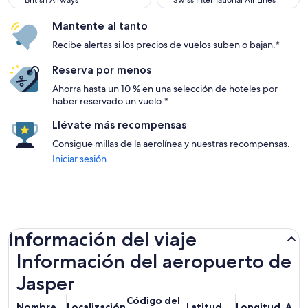
British Airways
Swiss International Air Lines
Mantente al tanto
Recibe alertas si los precios de vuelos suben o bajan.*
Reserva por menos
Ahorra hasta un 10 % en una selección de hoteles por
haber reservado un vuelo.*
Llévate más recompensas
Consigue millas de la aerolínea y nuestras recompensas.
Iniciar sesión
Información del viaje
Información del aeropuerto de
Jasper
Código del
Nombre
Localización
Latitud
Longitud
Alti