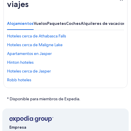
viajes
Alojamientos
Vuelos
Paquetes
Coches
Alquileres de vacaciones
Hoteles cerca de Athabasca Falls
Hoteles cerca de Maligne Lake
Apartamentos en Jasper
Hinton hoteles
Hoteles cerca de Jasper
Robb hoteles
Hoteles de 5 estrellas en Jasper
Casas de huéspedes en Jasper
* Disponible para miembros de Expedia.
Cabañas en Jasper
Hoteles cerca de Fuentes termales de Miette
Jasper hoteles
Empresa