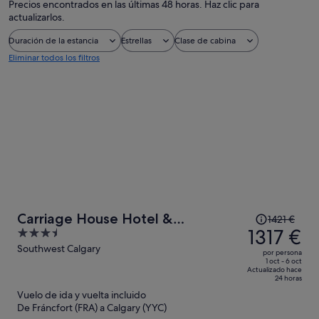
Precios encontrados en las últimas 48 horas. Haz clic para
actualizarlos.
Duración de la estancia
Estrellas
Clase de cabina
Eliminar todos los filtros
El
Carriage House Hotel &
1421 €
precio
1317 €
3.5
Conference Centre
era
out
Southwest Calgary
por persona
de
of
1 oct - 6 oct
Actualizado hace
1421 €,
5
24 horas
ahora
Vuelo de ida y vuelta incluido
es
De Fráncfort (FRA) a Calgary (YYC)