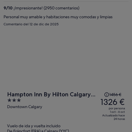
de
1317 €
9
/
10
¡Impresionante! (2950 comentarios)
por
Personal muy amable y habitaciones muy comodas y limpias
persona
Comentario del 12 de dic de 2025
El
Hampton Inn By Hilton Calgary
1456 €
precio
1326 €
3
Downtown
era
out
Downtown Calgary
por persona
de
of
1 oct - 6 oct
Actualizado hace
1456 €,
5
24 horas
ahora
Vuelo de ida y vuelta incluido
es
De Fráncfort (FRA) a Calgary (YYC)