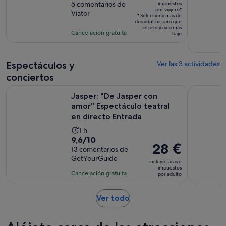
es
sobre
5 comentarios de
impuestos
de
por viajero*
de
Viator
10
la
* Selecciona más de
dos adultos para que
13 €
con
actividad
el precio sea más
Cancelación gratuita
por
bajo
5
es
viajero*
comentarios
de
3 horas
Espectáculos y
Ver las 3 actividades
conciertos
Jasper: "De Jasper con amor" Espectáculo teatral en directo
Jasper Ent
Jasper: "De Jasper con
amor" Espectáculo teatral
en directo Entrada
La
1 h
9.6
9,6/10
duración
El
28 €
sobre
13 comentarios de
de
precio
GetYourGuide
10
la
incluye tasas e
es
impuestos
con
actividad
Cancelación gratuita
por adulto
de
13
es
28 €
comentarios
de
Se
Ver todo
por
1 hora
abre
adulto
en