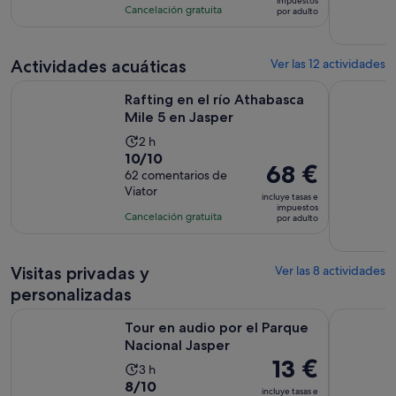
impuestos
con
actividad
Cancelación gratuita
por adulto
de
50
es
233 €
comentarios
de
por
Actividades acuáticas
11 horas
Ver las 12 actividades
adulto
Se abre en una 
Rafting en el río Athabasca Mile 5 en Jasper
Jaspe: Excu
Rafting en el río Athabasca
Mile 5 en Jasper
La
2 h
10.0
10/10
duración
El
68 €
sobre
62 comentarios de
de
precio
Viator
10
la
incluye tasas e
es
impuestos
con
actividad
Cancelación gratuita
por adulto
de
62
es
68 €
comentarios
de
por
Visitas privadas y
2 horas
Ver las 8 actividades
adulto
personalizadas
Se abre en una 
Tour en audio por el Parque Nacional Jasper
Recorrido 
Tour en audio por el Parque
Nacional Jasper
El
13 €
La
3 h
precio
8.0
8/10
duración
incluye tasas e