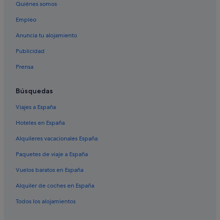
Hoteles cerca de Parque nacional de Jasper
Quiénes somos
Cadomin hoteles
Empleo
Hoteles de 3 estrellas en Jasper
Anuncia tu alojamiento
Hoteles cerca de Athabasca Falls
Publicidad
Jasper hoteles
Prensa
Robb hoteles
Campings de caravanas en Jasper
Búsquedas
Albergues en Jasper
Viajes a España
Pocahontas hoteles
Hoteles en España
Hoteles con bar en Jasper
Alquileres vacacionales España
Hoteles con casino en Jasper
Paquetes de viaje a España
Casas de huéspedes en Jasper
Vuelos baratos en España
Cabañas en Rocosas Canadienses
Alquiler de coches en España
Todos los alojamientos