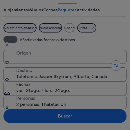
SkyTram
Alojamientos
Vuelos
Coches
Paquetes
Actividades
Alojamiento añadido
Vuelo añadido
Coche
Turista
Un teleférico rojo con pasajeros, susp
Añadir varias fechas o destinos
Origen
Destino
Teleférico Jasper SkyTram, Alberta, Canadá
Fechas
vie., 21 ago. - lun., 24 ago.
Personas
2 personas, 1 habitación
Buscar
Ver mapa