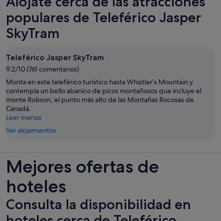
Alójate cerca de las atracciones
una
pestaña
populares de Teleférico Jasper
nueva
SkyTram
Teleférico Jasper SkyTram
9.2/10 (761 comentarios)
Monta en este teleférico turístico hasta Whistler’s Mountain y
contempla un bello abanico de picos montañosos que incluye el
monte Robson, el punto más alto de las Montañas Rocosas de
Canadá.
Leer menos
Ver alojamientos
Mejores ofertas de
hoteles
Consulta la disponibilidad en
hoteles cerca de Teleférico