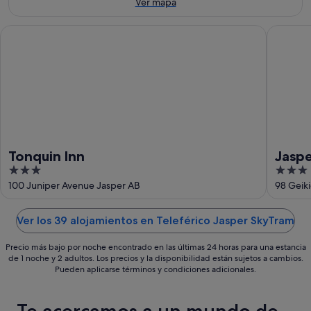
ago
de
Ver mapa
ago
-
semana,
9
14
Tonquin Inn
Jasper I
ago
ago
-
16
ago
Tonquin Inn
Jaspe
3
3
out
out
100 Juniper Avenue Jasper AB
98 Geiki
of
of
5
5
Ver los 39 alojamientos en Teleférico Jasper SkyTram
Precio más bajo por noche encontrado en las últimas 24 horas para una estancia
de 1 noche y 2 adultos. Los precios y la disponibilidad están sujetos a cambios.
Pueden aplicarse términos y condiciones adicionales.
Te acercamos a un mundo de