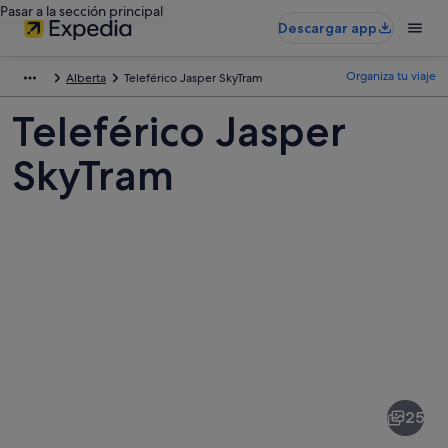
Pasar a la sección principal
Descargar app
Organiza tu viaje
Alberta
Teleférico Jasper SkyTram
Teleférico Jasper
SkyTram
Fotos
de
Teleférico
25
Jasper