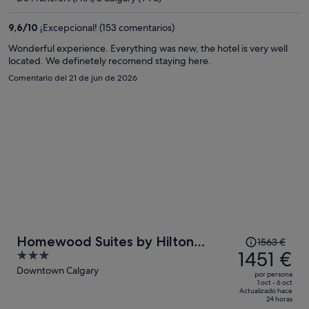
de
1326 €
9,6
/
10
¡Excepcional! (153 comentarios)
por
Wonderful experience. Everything was new, the hotel is very well
persona
located. We definetely recomend staying here.
Comentario del 21 de jun de 2026
El
Homewood Suites by Hilton
1563 €
precio
1451 €
3
Calgary Downtown
era
out
Downtown Calgary
por persona
de
of
1 oct - 6 oct
Actualizado hace
1563 €,
5
24 horas