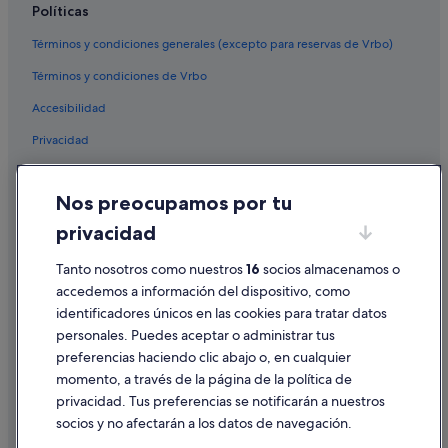
Políticas
Términos y condiciones generales (excepto para reservas de Vrbo)
Términos y condiciones de Vrbo
Accesibilidad
Privacidad
Cookies
Nos preocupamos por tu
Condiciones de uso
privacidad
Información legal/contacto
Tanto nosotros como nuestros
16
socios almacenamos o
Pautas sobre el contenido y cómo denunciar contenido
accedemos a información del dispositivo, como
identificadores únicos en las cookies para tratar datos
Ayuda
personales. Puedes aceptar o administrar tus
Ayuda
preferencias haciendo clic abajo o, en cualquier
momento, a través de la página de la política de
Cancelar un vuelo
privacidad. Tus preferencias se notificarán a nuestros
Cancelar una reserva de hotel o de un alquiler vacacional
socios y no afectarán a los datos de navegación.
Plazos de reembolso