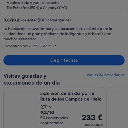
ahora
Vuelo de ida y vuelta incluido
es
De Fráncfort (FRA) a Calgary (YYC)
de
1451 €
8,8
/
10
¡Excelente! (1013 comentarios)
por
La habitación estuvo limpia y la ubicación es excelente pero la
persona
ciudad tiene un gran problema de indigentes y el hotel tiene
muchos alrededor
Comentario del 28 de jul de 2026
Elegir fechas
Visitas guiadas y
Ver las 34 actividades
excursiones de un día
Se a
Excursión de un día por la Ruta de los Campos de Hielo
Caminata g
Excursión de un día por la
Ruta de los Campos de Hielo
La
11 h
9.2
9,2/10
duración
El
233 €
sobre
50 comentarios
de
precio
contrastados
10
la
incluye tasas e
es