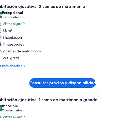
bitación
n armarios de madera y electrodomésticos de acero inoxidable.
bla de planchar con plancha, wifi gratis y ropa de cama
brir
Habitación de hotel con dos camas, un escritori
7
bitación ejecutiva, 2 camas de matrimonio
odas
Excepcional
s
,0
10,0 de 10
(11 comentarios)
11 comentarios
otos
Vistas al jardín
e
38 m²
abitación
1 habitación
ecutiva,
4 huéspedes
2 camas de matrimonio
amas
e
Wifi gratis
atrimonio
ás
r más detalles
talles
bitación
Consultar precios y disponibilidad
ecutiva,
mas
e, dos lámparas de noche, un sofá, una mesita y vistas a edificios a través 
brir
Una habitación de hotel con una cama grande,
8
bitación ejecutiva, 1 cama de matrimonio grande
odas
trimonio
Increíble
s
0
9,0 de 10
(7 comentarios)
7 comentarios
otos
Vistas al jardín