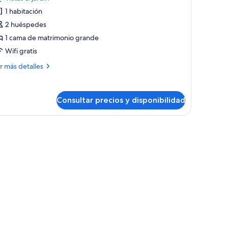
e
1 habitación
abitación
2 huéspedes
ecutiva,
1 cama de matrimonio grande
Wifi gratis
ama
e
ás
r más detalles
atrimonio
talles
rande
bitación
Consultar precios y disponibilidad
ecutiva,
ma
á, un sillón y una mesita de centro.
trimonio
ande