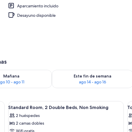
Aparcamiento incluido
o, 1 cama de matrimonio | Zona de estar | Una televisión de pantalla plana
Desayuno disponible
has
ago 10
isponibilidad para mañana, ago 10 - ago 11
Consulta la disponibilidad para este f
Mañana
Este fin de semana
go 10 - ago 11
ago 14 - ago 16
 camas, un escritorio, una silla y un banco.
Abrir
Una habitación de hotel con escritorio,
A
5
Standard Room, 2 Double Beds, Non Smoking
To
todas
t
2 huéspedes
las
la
2 camas dobles
fotos
f
de
d
Wifi gratis