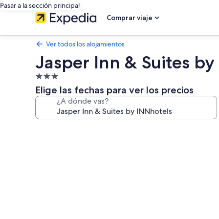
Pasar a la sección principal
Comprar viaje
Ver todos los alojamientos
Jasper Inn & Suites by
Alojamiento
de
Elige las fechas para ver los precios
3.0 estrellas
¿A dónde vas?
Galería
de
imágenes
de
Jasper
Inn
&