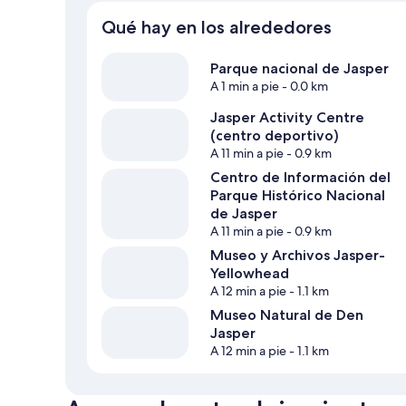
Qué hay en los alrededores
Parque nacional de Jasper
A 1 min a pie
- 0.0 km
Jasper Activity Centre
(centro deportivo)
A 11 min a pie
- 0.9 km
Centro de Información del
Parque Histórico Nacional
de Jasper
A 11 min a pie
- 0.9 km
Museo y Archivos Jasper-
Yellowhead
A 12 min a pie
- 1.1 km
Museo Natural de Den
Jasper
A 12 min a pie
- 1.1 km