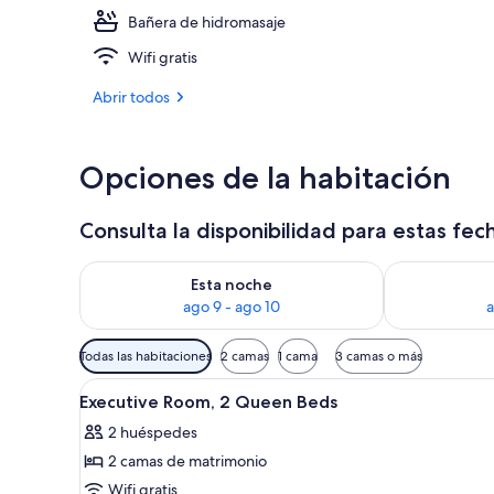
Bañera de hidromasaje
Loft ejecutiv
Wifi gratis
Abrir todos
Opciones de la habitación
Consulta la disponibilidad para estas fec
Consulta la disponibilidad para esta noche, ago 9 - 
Consulta la d
Esta noche
ago 9 - ago 10
a
Filtros
Todas las habitaciones
2 camas
1 cama
3 camas o más
disponibles
Abrir
Una habitación de hotel con dos
para
5
Executive Room, 2 Queen Beds
todas
las
2 huéspedes
las
habitaciones
2 camas de matrimonio
fotos
de
Wifi gratis