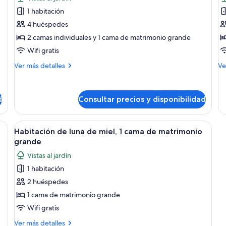
de
d
1 habitación
Suite
H
4 huéspedes
ejecutiva,
ej
2 camas individuales y 1 cama de matrimonio grande
varias
1
Wifi gratis
camas
c
d
Más
M
Ver más detalles
Ve
detalles
m
de
de
de
g
Suite
Ha
d
Consultar precios y disponibilidad
ejecutiva,
ej
varias
1
camas
ca
ra que sube a un altillo, una cocina y una chimenea.
Abrir
Una sala de estar con chimenea, un sof
de
3
Habitación de luna de miel, 1 cama de matrimonio
todas
ma
grande
gr
las
Vistas al jardín
fotos
1 habitación
de
2 huéspedes
Habitación
de
1 cama de matrimonio grande
luna
Wifi gratis
de
Más
Ver más detalles