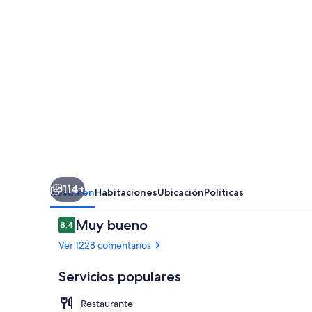
Suites
by
INNhotels
114+
Resumen
Habitaciones
Ubicación
Políticas
Comentarios
Muy bueno
8,4
8,4 de 10
Ver 1228 comentarios
Servicios populares
Restaurante