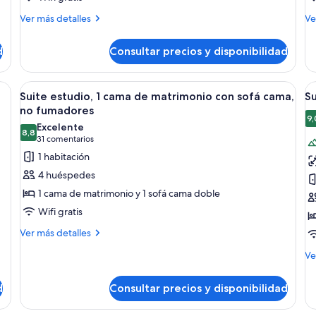
Standard
T
Más
M
Ver más detalles
Ve
Room,
S
detalles
de
de
de
2
K
d
Consultar precios y disponibilidad
Standard
To
Double
Room,
Su
Beds,
2
Ki
 camas, un escritorio, una silla, un televisor y un ventanal con cortinas.
Abrir
Una sala moderna con sofá, mesa de cen
A
5
Non
Double
Suite estudio, 1 cama de matrimonio con sofá cama,
Su
todas
t
Beds,
Smoking
no fumadores
Non
las
la
9,
Excelente
Smoking
8,8
fotos
f
8,8 de 10
(31 comentarios)
31 comentarios
de
d
1 habitación
Suite
Su
4 huéspedes
estudio,
1
1 cama de matrimonio y 1 sofá cama doble
1
h
Wifi gratis
cama
Más
de
Ver más detalles
detalles
matrimonio
M
Ve
de
con
de
Suite
de
sofá
estudio,
d
Consultar precios y disponibilidad
Su
1
cama,
1
cama
no