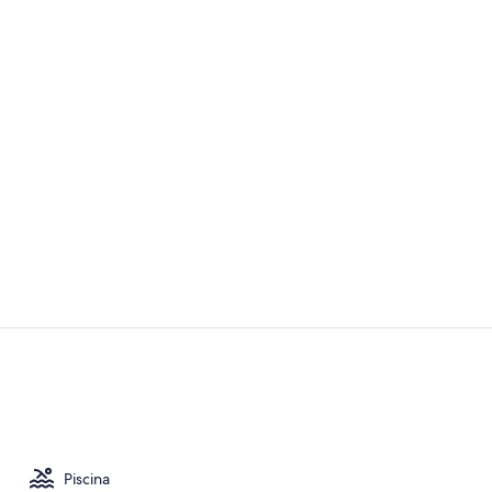
Loft ejecutiv
Loft ejecutiv
Piscina