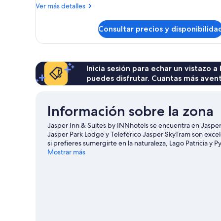
de
Más
Ver más detalles
matrimonio
detalles
de
Consultar precios y disponibilida
Loft
ejecutivo,
1
cama
de
Inicia sesión para echar un vistazo a
matrimonio
puedes disfrutar. Cuantas más aven
Información sobre la zona
Jasper Inn & Suites by INNhotels se encuentra en Jasper
Jasper Park Lodge y Teleférico Jasper SkyTram son excel
si prefieres sumergirte en la naturaleza, Lago Patricia y
acercarse a Cañon del Maligne y Sunwapta Falls. Descubre
Mostrar más
ejemplo, pesca); además, tendrás ocasión de disfrutar de 
ciclismo de montaña, la equitación o las rutas a pie o en b