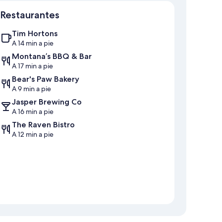
Mapa
Restaurantes
Tim Hortons
A 14 min a pie
Montana’s BBQ & Bar
A 17 min a pie
Bear's Paw Bakery
A 9 min a pie
Jasper Brewing Co
A 16 min a pie
The Raven Bistro
A 12 min a pie