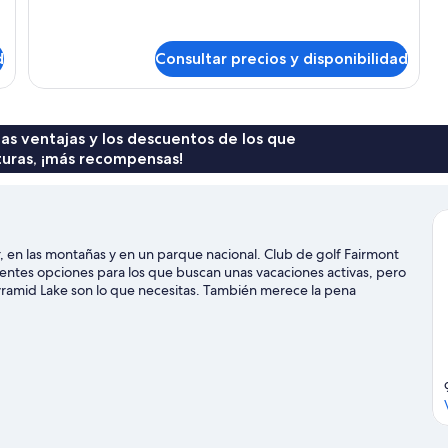
miel,
detalles
1
de
Habitación
cama
d
Consultar precios y disponibilidad
de
de
luna
matrimonio
de
miel,
grande
1
 las ventajas y los descuentos de los que
cama
turas, ¡más recompensas!
de
matrimonio
grande
, en las montañas y en un parque nacional. Club de golf Fairmont
entes opciones para los que buscan unas vacaciones activas, pero
 Pyramid Lake son lo que necesitas. También merece la pena
 todas las actividades acuáticas que podrás hacer en la zona (por
la naturaleza al aire libre con opciones tan variadas como el
icicleta.
Ver guía de viaje de Jasper