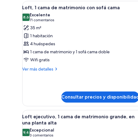
Abrir
Una sala moderna con un sofá 
5
Loft, 1 cama de matrimonio con sofá cama
todas
Excelente
las
8,6
8,6 de 10
(71 comentarios)
71 comentarios
fotos
35 m²
de
1 habitación
Loft,
4 huéspedes
1
1 cama de matrimonio y 1 sofá cama doble
cama
Wifi gratis
de
matrimonio
Más
Ver más detalles
con
detalles
de
sofá
Loft,
cama
1
cama
Consultar precios y disponibilida
de
matrimonio
Abrir
Habitación de hotel con chimen
con
10
Loft ejecutivo, 1 cama de matrimonio grande, en
sofá
todas
una planta alta
cama
las
Excepcional
9,4
fotos
9,4 de 10
(3 comentarios)
3 comentarios