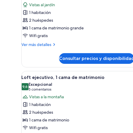
de
Vistas al jardín
Loft
1 habitación
ejecutivo,
2 huéspedes
1
1 cama de matrimonio grande
cama
Wifi gratis
de
matrimonio
Más
Ver más detalles
detalles
grande,
de
en
Consultar precios y disponibilida
Loft
una
ejecutivo,
planta
1
Abrir
Un amplio salón con una escale
14
cama
Loft ejecutivo, 1 cama de matrimonio
alta
todas
de
Excepcional
matrimonio
las
9,6
9,6 de 10
(5 comentarios)
5 comentarios
grande,
fotos
Vistas a la montaña
en
de
una
1 habitación
Loft
planta
2 huéspedes
alta
ejecutivo,
1 cama de matrimonio
1
Wifi gratis
cama