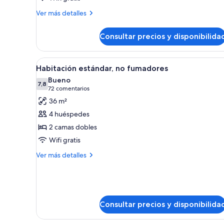
Executive
Más
Ver más detalles
Room,
detalles
de
2
Consultar precios y disponibilida
Executive
Queen
Room,
Beds
2
Abrir
Una habitación de hotel con dos
4
Queen
Habitación estándar, no fumadores
todas
Beds
Bueno
las
7,8
7,8 de 10
(72 comentarios)
72 comentarios
fotos
36 m²
de
4 huéspedes
Habitación
2 camas dobles
estándar,
Wifi gratis
no
fumadores
Más
Ver más detalles
detalles
de
Habitación
estándar,
no
Consultar precios y disponibilida
fumadores