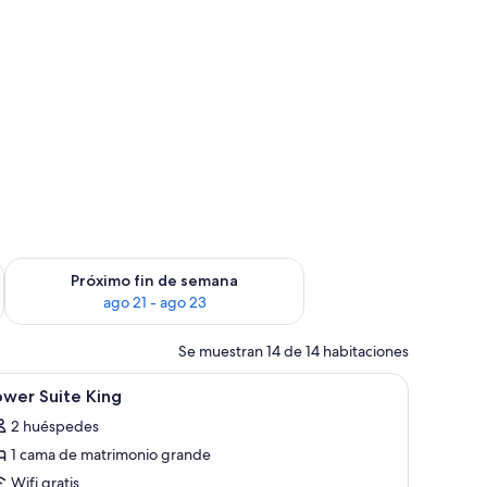
in de semana, ago 14 - ago 16
Consulta la disponibilidad para el próximo fin de semana, ago
Próximo fin de semana
ago 21 - ago 23
Se muestran 14 de 14 habitaciones
 dos camas, una silla, televisor y ventana con cortinas.
brir
Un dormitorio con cama, cómoda, televisor y 
2
wer Suite King
odas
2 huéspedes
s
1 cama de matrimonio grande
otos
e
Wifi gratis