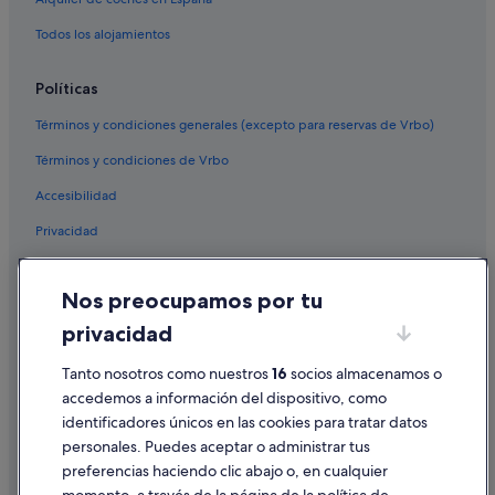
n
Todos los alojamientos
o
t
a
Políticas
v
a
Términos y condiciones generales (excepto para reservas de Vrbo)
i
l
Términos y condiciones de Vrbo
a
b
Accesibilidad
l
Privacidad
e
a
Cookies
t
t
Nos preocupamos por tu
Condiciones de uso
h
privacidad
e
Información legal/contacto
m
Tanto nosotros como nuestros
16
socios almacenamos o
Pautas sobre el contenido y cómo denunciar contenido
o
m
accedemos a información del dispositivo, como
e
identificadores únicos en las cookies para tratar datos
Ayuda
n
personales. Puedes aceptar o administrar tus
t
Ayuda
preferencias haciendo clic abajo o, en cualquier
t
h