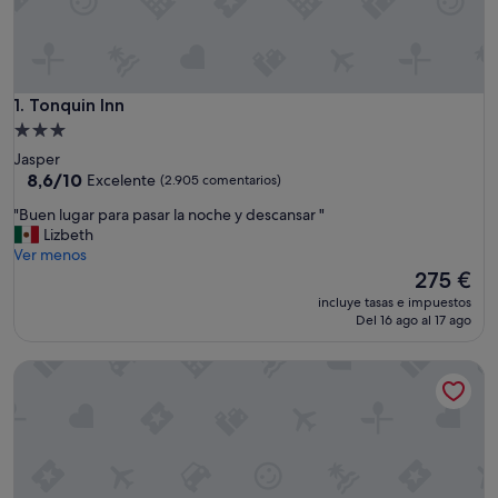
Tonquin Inn
1. Tonquin Inn
Alojamiento
de
Jasper
3.0 estrellas
8.6
8,6/10
Excelente
(2.905 comentarios)
sobre
"
"Buen lugar para pasar la noche y descansar "
10,
B
Lizbeth
Excelente,
u
Ver menos
(2.905 comentarios)
e
El
275 €
n
precio
incluye tasas e impuestos
l
actual
Del 16 ago al 17 ago
u
es
g
de
Jasper Inn & Suites by INNhotels
a
275 €
r
p
a
r
a
p