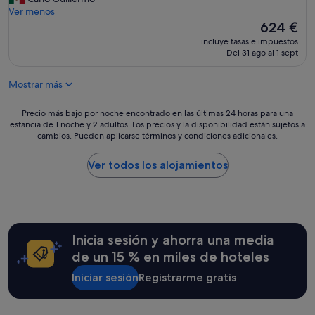
Excepcional,
h
e
l
Ver menos
(1.004 comentarios)
e
s
l
El
624 €
b
h
u
precio
e
incluye tasas e impuestos
a
g
actual
Del 31 ago al 1 sept
s
s
a
es
t
t
r
de
t
a
Mostrar más
e
624 €
h
q
s
i
u
t
Precio
Precio más bajo por noche encontrado en las últimas 24 horas para una
n
e
á
estancia de 1 noche y 2 adultos. Los precios y la disponibilidad están sujetos a
más
g
l
cambios. Pueden aplicarse términos y condiciones adicionales.
m
bajo
w
l
a
por
a
e
g
noche
Ver todos los alojamientos
s
g
n
encontrado
t
a
í
en
h
l
f
las
e
a
i
últimas
v
n
c
24 horas
e
o
Inicia sesión y ahorra una media
o
para
r
c
p
una
de un 15 % en miles de hoteles
y
h
a
estancia
a
e
r
Iniciar sesión
Registrarme gratis
de
t
y
a
1 noche
t
n
d
y
e
o
i