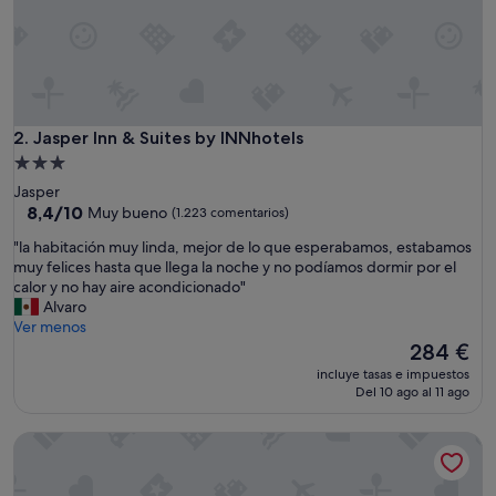
a
s
a
r
l
a
n
Jasper Inn & Suites by INNhotels
2. Jasper Inn & Suites by INNhotels
o
Alojamiento
c
de
Jasper
h
3.0 estrellas
8.4
8,4/10
Muy bueno
(1.223 comentarios)
e
sobre
y
"
"la habitación muy linda, mejor de lo que esperabamos, estabamos
10,
d
l
muy felices hasta que llega la noche y no podíamos dormir por el
Muy
e
a
calor y no hay aire acondicionado"
bueno,
s
h
Alvaro
(1.223 comentarios)
c
a
Ver menos
a
b
El
284 €
n
i
precio
s
incluye tasas e impuestos
t
actual
Del 10 ago al 11 ago
a
a
es
r
c
de
"
Forest Park Hotel
i
284 €
ó
n