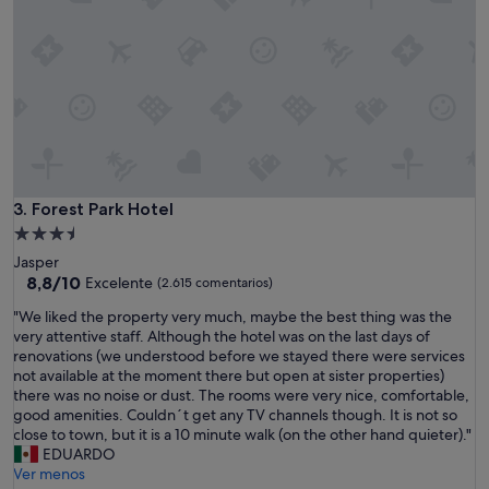
m
u
y
l
i
n
d
a
,
m
e
Forest Park Hotel
3. Forest Park Hotel
j
Alojamiento
o
de
Jasper
r
3.5 estrellas
8.8
8,8/10
Excelente
(2.615 comentarios)
d
sobre
e
"
"We liked the property very much, maybe the best thing was the
10,
l
W
very attentive staff. Although the hotel was on the last days of
Excelente,
o
e
renovations (we understood before we stayed there were services
(2.615 comentarios)
q
l
not available at the moment there but open at sister properties)
u
i
there was no noise or dust. The rooms were very nice, comfortable,
e
k
good amenities. Couldn´t get any TV channels though. It is not so
e
e
close to town, but it is a 10 minute walk (on the other hand quieter)."
s
d
EDUARDO
p
t
Ver menos
e