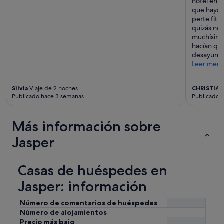
hotel en g
e
n
que haya g
l
o
perte fitn
w
h
quizás no 
a
a
muchísimos
s
y
hacían que
o
a
desayuno 
n
i
Leer men
t
r
h
e
e
a
Silvia
Viaje de 2 noches
CHRISTIA
l
Publicado hace 3 semanas
Publicado 
c
a
o
s
n
t
Más información sobre
d
d
i
Jasper
a
c
y
i
s
o
o
Casas de huéspedes en
n
f
a
Jasper: información
r
d
e
o
n
Número de comentarios de huéspedes
"
o
Número de alojamientos
v
Precio más bajo