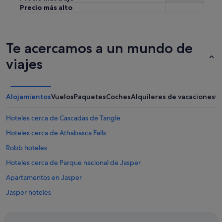
a
Precio más alto
t
i
o
n
Te acercamos a un mundo de
s
(
viajes
w
e
u
n
Alojamientos
Vuelos
Paquetes
Coches
Alquileres de vacaciones
O
d
e
Hoteles cerca de Cascadas de Tangle
r
s
Hoteles cerca de Athabasca Falls
t
Robb hoteles
o
o
Hoteles cerca de Parque nacional de Jasper
d
b
Apartamentos en Jasper
e
Jasper hoteles
f
o
Hoteles cerca de Jasper
r
e