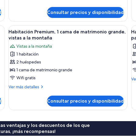
Ha
individuales,
de
m
es
Habitación
2
g
1
estándar
d
Consultar precios y disponibilidad
camas
ca
con
individuales
de
2
a de noche, espejo, tocador con lavabo y ventana con persianas.
Abrir
Un dormitorio con una cama grande, d
ma
A
camas
1
Habitación Premium, 1 cama de matrimonio grande,
Ha
gr
individuales,
todas
t
vistas a la montaña
pa
2
las
la
camas
Vistas a la montaña
fotos
f
individuales
1 habitación
de
d
2 huéspedes
Habitación
H
Premium,
b
1 cama de matrimonio grande
1
2
Wifi gratis
M
Ve
cama
c
de
Más
Ver más detalles
de
de
i
detalles
Ha
matrimonio
de
vi
bá
d
Consultar precios y disponibilidad
Habitación
grande,
al
2
Premium,
vistas
p
ca
1
in
a
cama
vis
de
 las ventajas y los descuentos de los que
la
al
matrimonio
turas, ¡más recompensas!
montaña
pa
grande,