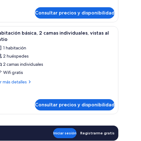
bitación
atrimonio
tándar,
rande
Consultar precios y disponibilidad
ma
os mesitas de noche, un cabecero, una ventana con vistas y un cuadro colga
trimonio
brir
Habitación de hotel con dos camas, baño con 
2
bitación básica, 2 camas individuales, vistas al
ande
odas
tio
s
1 habitación
otos
2 huéspedes
e
2 camas individuales
abitación
ásica,
Wifi gratis
ás
r más detalles
amas
talles
ndividuales,
bitación
stas
sica,
Consultar precios y disponibilidad
atio
mas
dividuales,
tas
Iniciar sesión
Registrarme gratis
tio