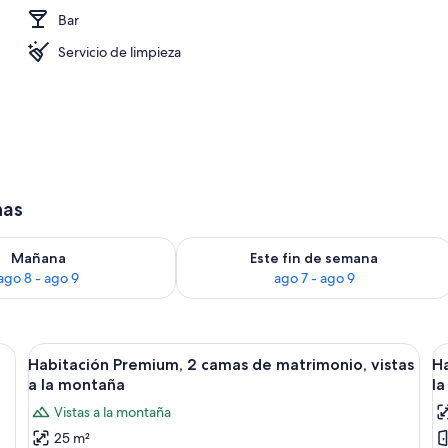
Bar
Servicio de limpieza
has
ago 8
isponibilidad para mañana, ago 8 - ago 9
Consulta la disponibilidad para este 
Mañana
Este fin de semana
ago 8 - ago 9
ago 7 - ago 9
ama grande, una mesita de noche de madera, un espejo, una ventana con pers
Abrir
Habitación de hotel con dos camas, un e
A
1
Habitación Premium, 2 camas de matrimonio, vistas
Ha
todas
t
a la montaña
l
las
la
Vistas a la montaña
fotos
f
25 m²
de
d