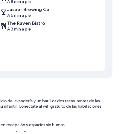
A 8 min a pie
Jasper Brewing Co
A 6 min a pie
The Raven Bistro
A 3 min a pie
io de lavandería y un bar. Los dos restaurantes de las
nfantil. Conéctate al wifi gratuito de las habitaciones.
te en recepción y espacios sin humos
a mesa de billar