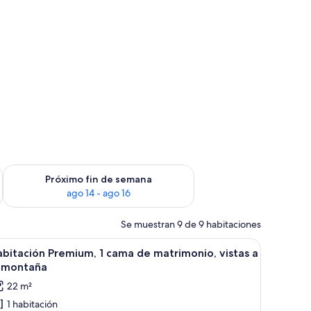
fin de semana, ago 7 - ago 9
Consulta la disponibilidad para el próximo fin de semana, ago
Próximo fin de semana
ago 14 - ago 16
Se muestran 9 de 9 habitaciones
ianas y un aire acondicionado fijado a la pared.
scritorio y un televisor.
brir
Habitación de hotel con una cama grande, un es
2
bitación Premium, 1 cama de matrimonio, vistas a
odas
a montaña
s
22 m²
otos
1 habitación
e