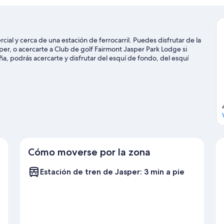
vistas
a
la
montaña
cial y cerca de una estación de ferrocarril. Puedes disfrutar de la
per, o acercarte a Club de golf Fairmont Jasper Park Lodge si
aña, podrás acercarte y disfrutar del esquí de fondo, del esquí
ividades al aire libre, como las rutas con raquetas de nieve.
Ver
Cómo moverse por la zona
Estación de tren de Jasper: 3 min a pie