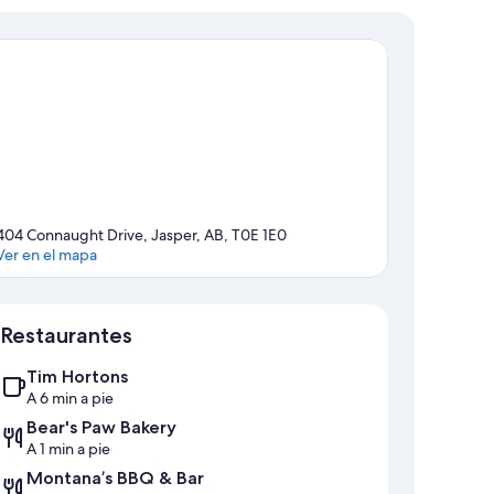
404 Connaught Drive, Jasper, AB, T0E 1E0
Ver en el mapa
Mapa
Restaurantes
Tim Hortons
A 6 min a pie
Bear's Paw Bakery
A 1 min a pie
Montana’s BBQ & Bar