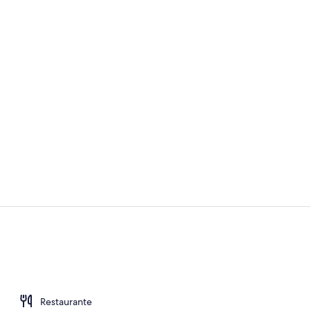
Recepción
2 restaurant
Restaurante