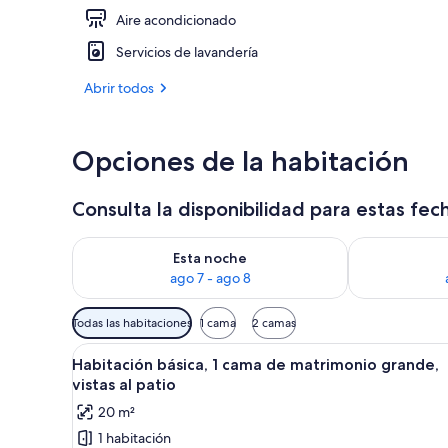
Aire acondicionado
Exterior
Servicios de lavandería
Abrir todos
Opciones de la habitación
Consulta la disponibilidad para estas fec
Consulta la disponibilidad para esta noche, ago 7 - 
Consulta la d
Esta noche
ago 7 - ago 8
Filtros
Todas las habitaciones
1 cama
2 camas
disponibles
Abrir
Habitación de hotel con una c
para
2
Habitación básica, 1 cama de matrimonio grande,
todas
las
vistas al patio
las
habitaciones
20 m²
fotos
1 habitación
de