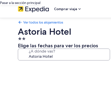
Pasar a la sección principal
Comprar viaje
Ver todos los alojamientos
Astoria Hotel
Alojamiento
de
Elige las fechas para ver los precios
2.0 estrellas
¿A dónde vas?
Galería
de
imágenes
de
Astoria
Hotel