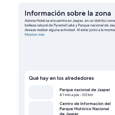
Información sobre la zona
Astoria Hotel se encuentra en Jasper, en un distrito comer
belleza natural de Pyramid Lake y Parque nacional de Jas
deseas realizar alguna actividad. Al estar junto a la mont
alpino y del snowboard. También podrás realizar otras act
Mostrar más
guía de viaje de Jasper
Qué hay en los alrededores
Parque nacional de Jasper
A 1 min a pie
- 0.0 km
Centro de Información del
Parque Histórico Nacional
de Jasper