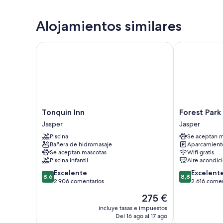
Alojamientos similares
Tonquin Inn
Forest Park H
Tonquin
Forest
Tonquin Inn
Forest Park
Inn
Park
Jasper
Jasper
Jasper
Hotel
Piscina
Se aceptan m
Jasper
Bañera de hidromasaje
Aparcamiento
Se aceptan mascotas
Wifi gratis
Piscina infantil
Aire acondic
8.6
8.8
Excelente
Excelent
8,6
8,8
sobre
sobre
2.906 comentarios
2.616 comen
10,
10,
El
275 €
Excelente,
Excelente,
precio
2.906 comentarios
2.616 comenta
incluye tasas e impuestos
actual
Del 16 ago al 17 ago
es