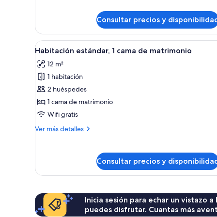
vistas
detalles
a
de
Consultar precios y disponibilida
Habitación
la
Premium,
montaña
2
Abrir
Un dormitorio con cama, mesit
2
camas
Habitación estándar, 1 cama de matrimonio
todas
dobles,
12 m²
vistas
las
a
1 habitación
fotos
la
de
2 huéspedes
montaña
Habitación
1 cama de matrimonio
estándar,
Wifi gratis
1
Más
Ver más detalles
cama
detalles
de
de
Habitación
matrimonio
Consultar precios y disponibilida
estándar,
1
cama
de
matrimonio
Inicia sesión para echar un vistazo a
puedes disfrutar. Cuantas más aven