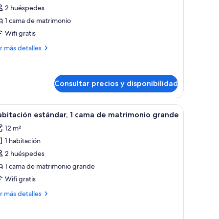
2 huéspedes
abitación
remium,
1 cama de matrimonio
Wifi gratis
ama
ás
r más detalles
e
talles
atrimonio,
bitación
stas
emium,
Consultar precios y disponibilidad
ma
n espejo grande, un baño con lavamanos y una ventana con persianas.
brir
Habitación de hotel con una cama grande, una
ontaña
1
bitación estándar, 1 cama de matrimonio grande
trimonio,
odas
tas
12 m²
s
1 habitación
otos
ntaña
e
2 huéspedes
abitación
1 cama de matrimonio grande
stándar,
Wifi gratis
ás
r más detalles
ama
talles
e