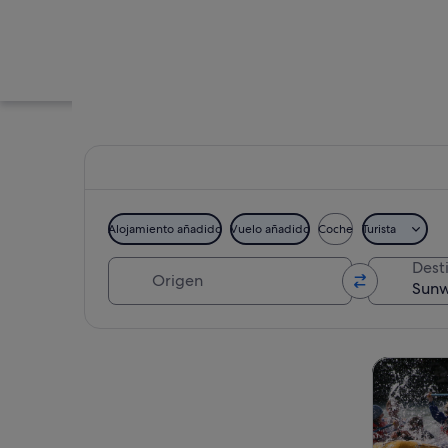
Alojamiento añadido
Vuelo añadido
Coche
Turista
Origen
Dest
Un cañón con un r
Ver mapa
Visitas gu