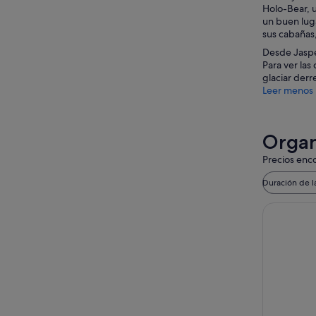
Holo-Bear, u
un buen lug
sus cabañas
Desde Jasper
Para ver las
glaciar derr
Leer menos
Organ
Precios enco
Duración de l