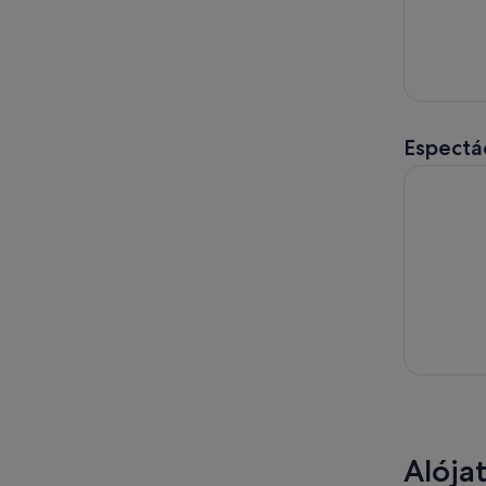
Espectác
Jasper: "D
Alója