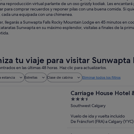
na reproducción virtual parlante de un oso grizzly kodiak. Les encantará
ar para comprar recuerdos y reponer pilas con una buena comida. Si qui
, cada una equipada con una chimenea.
, llegarás a Sunwapta Falls Rocky Mountain Lodge en 45 minutos en coche
 cataratas Sunwapta en su máximo esplendor, visítalas a finales de la pri
etida.
iza tu viaje para visitar Sunwapta F
ntrados en las últimas 48 horas. Haz clic para actualizarlos.
a estancia
Estrellas
Clase de cabina
Eliminar todos los filtros
Carriage House Hotel 
3.5
out
Southwest Calgary
of
Vuelo de ida y vuelta incluido
5
De Fráncfort (FRA) a Calgary (YYC)