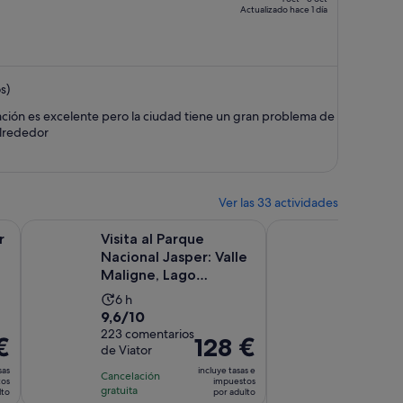
Actualizado hace 1 día
1563 €,
ahora
es
de
s)
1451 €
por
cación es excelente pero la ciudad tiene un gran problema de
persona
alrededor
Ver las 33 actividades
estaña nueva
Se abre en una pestaña nueva
 Athabasca con IceWalks
Visita al Parque Nacional Jasper: Valle Maligne, Lago Medicin
Parque Nacional de J
r
Visita al Parque
Parque
Nacional Jasper: Valle
Jasper:
Maligne, Lago
vesper
Medicine e Isla Spiri...
matuti
La
La
6 h
3 h
observa
9.6
9.6
9,6/10
9,6/10
duración
dura
sobre
223 comentarios
sobre
304 com
de
de
€
El
128 €
de Viator
de
10
10
la
la
precio
GetYour
con
con
sas
incluye tasas e
actividad
activ
Cancelación
es
tos
impuestos
223
304
gratuita
es
Cancelaci
es
lto
por adulto
de