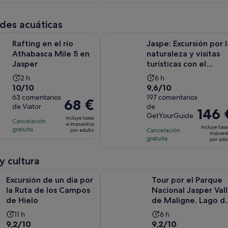
comentarios
comentarios
de
de
234 €
85 €
11 horas
3 horas
por
por
des acuáticas
adulto
adulto
Se abre en una pestaña nuev
 el río Athabasca Mile 5 en Jasper
Jaspe: Excursión por la naturaleza y
Rafting en el río
Jaspe: Excursión por l
Athabasca Mile 5 en
naturaleza y visitas
Jasper
turísticas con el
Crucero Mali...
La
La
2 h
6 h
10.0
9.6
10/10
9,6/10
duración
duración
sobre
63 comentarios
sobre
197 comentarios
de
de
El
68 €
de Viator
de
10
10
la
la
El
146 
precio
GetYourGuide
con
con
incluye tasas
actividad
actividad
precio
Cancelación
es
e impuestos
incluye tasa
63
197
gratuita
es
Cancelación
es
por adulto
es
de
impues
gratuita
comentarios
comentarios
por adu
de
de
de
68 €
2 horas
6 horas
146 €
por
 y cultura
por
adulto
Se abre en una p
de un día por la Ruta de los Campos de Hielo
Tour por el Parque Nacional Jasper
adulto
Excursión de un día por
Tour por el Parque
la Ruta de los Campos
Nacional Jasper Val
de Hielo
de Maligne, Lago d
la Medicina co...
La
La
11 h
6 h
9.2
9.2
9,2/10
9,2/10
duración
duración