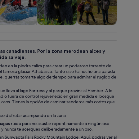
isitas acuáticas y
Flora y fauna
Aventuras y al
Espectá
cruceros
aire libre
conci
as canadienses. Por la zona merodean alces y
ida salvaje.
den en la piedra caliza para crear un poderoso torrente de
el famoso glaciar Athabasca. Tanto si se ha hecho una parada
ibre, querrás tomarte algo de tiempo para admirar el rugido de
 lleva al lago Fortress y al parque provincial Hamber. A lo
ncendio fuera de control rejuveneció en gran medida el bosque
y osos. Tienes la opción de caminar senderos más cortos que
luso disfrutar acampando en la zona.
hagas ruido para no asustar repentinamente a ningún oso
es y nunca te acerques deliberadamente a un oso.
s en Sunwapta Falls Rocky Mountain Lodge. Aquí, podrás ver al