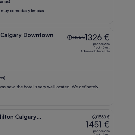
rios)
de
1317 €
s muy comodas y limpias
por
persona
El
n Calgary Downtown
1326 €
1456 €
precio
por persona
era
1 oct - 6 oct
Actualizado hace 1 día
de
1456 €,
ahora
es
os)
de
1326 €
the hotel is very well located. We definetely
por
persona
El
lton Calgary
1563 €
precio
1451 €
era
por persona
de
1 oct - 6 oct