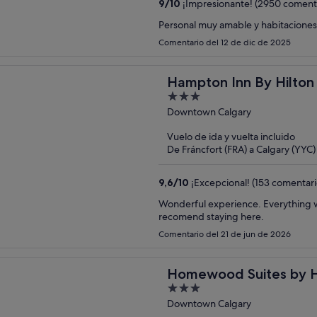
9
/
10
¡Impresionante! (2950 comenta
Personal muy amable y habitacione
Comentario del 12 de dic de 2025
Hampton Inn By Hilto
3
out
Downtown Calgary
of
Vuelo de ida y vuelta incluido
5
De Fráncfort (FRA) a Calgary (YYC)
9,6
/
10
¡Excepcional! (153 comentari
Wonderful experience. Everything was new, 
recomend staying here.
Comentario del 21 de jun de 2026
Homewood Suites by Hi
3
Downtown
out
Downtown Calgary