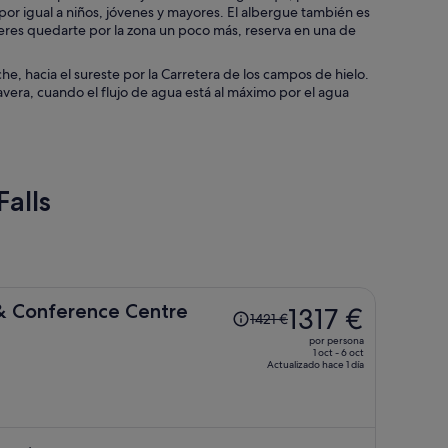
 por igual a niños, jóvenes y mayores. El albergue también es
eres quedarte por la zona un poco más, reserva en una de
, hacia el sureste por la Carretera de los campos de hielo.
mavera, cuando el flujo de agua está al máximo por el agua
alls
El
& Conference Centre
1317 €
1421 €
precio
por persona
era
1 oct - 6 oct
Actualizado hace 1 día
de
1421 €,
ahora
es