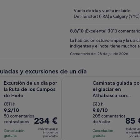
of
5
Vuelo de ida y vuelta incluido
De Fráncfort (FRA) a Calgary (YYC)
8,8
/
10
¡Excelente! (1013 comentario
La habitación estuvo limpia y la ubi
indigentes y el hotel tiene muchos 
Comentario del 28 de jul de 2026
guiadas y excursiones de un día
Se abre en una p
de un día por la Ruta de los Campos de Hielo
Caminata guiada por el glaciar en
Excursión de un día por
Caminata guiada po
la Ruta de los Campos
el glaciar en
de Hielo
Athabasca con
IceWalks
La
La
11 h
3 h
9.2
9.8
9,2/10
9,8/10
duración
duración
sobre
50 comentarios
sobre
205 comentarios
de
de
El
234 €
El
85 
contrastados
de Viator
10
10
la
la
precio
precio
con
con
incluye tasas e
incluye ta
actividad
actividad
Cancelación
Cancelación
es
es
impuestos
e impues
50
205
gratuita
gratuita
es
es
por adulto
por adu
de
de