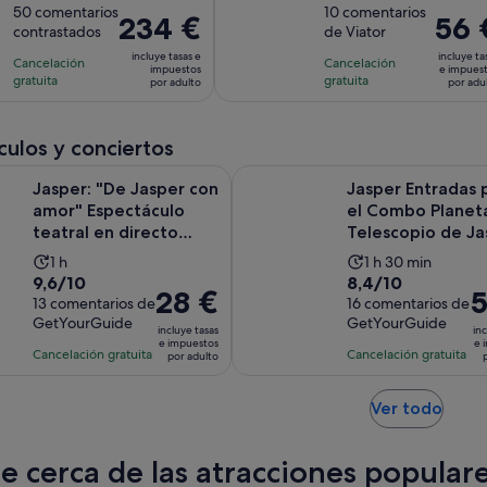
sobre
50 comentarios
sobre
10 comentarios
de
de
El
234 €
El
56 
contrastados
de Viator
10
10
la
la
precio
precio
con
con
incluye tasas e
incluye ta
actividad
actividad
Cancelación
Cancelación
es
es
impuestos
e impues
50
10
gratuita
gratuita
es
es
por adulto
por adu
de
de
comentarios
comentarios
de
de
234 €
56 €
11 horas
6 horas
por
por
ulos y conciertos
adulto
adulto
Se a
e Jasper con amor" Espectáculo teatral en directo Entrada
Jasper Entradas para el Combo P
Jasper: "De Jasper con
Jasper Entradas 
amor" Espectáculo
el Combo Planeta
teatral en directo
Telescopio de Ja
Entrada
La
La
1 h
1 h 30 min
9.6
8.4
9,6/10
8,4/10
duración
duración
El
28 €
El
5
sobre
13 comentarios de
sobre
16 comentarios de
de
de
precio
pr
GetYourGuide
GetYourGuide
10
10
la
la
incluye tasas
inc
es
es
e impuestos
e 
con
con
actividad
actividad
Cancelación gratuita
Cancelación gratuita
por adulto
de
d
13
16
es
es
28 €
5
comentarios
comentarios
de
de
Se
por
Ver todo
p
1 hora
1 hora
abre
adulto
ad
y
en
te cerca de las atracciones popular
30 minutos
una