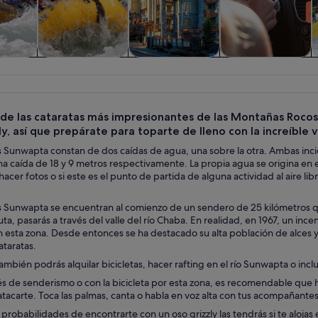
iadas y
Actividades
Historia y cultura
Visitas privadas y
V
nes de
acuáticas
personalizadas
ía
a de las cataratas más impresionantes de las Montañas Rocos
ly, así que prepárate para toparte de lleno con la increíble v
s Sunwapta constan de dos caídas de agua, una sobre la otra. Ambas inci
a caída de 18 y 9 metros respectivamente. La propia agua se origina en 
hacer fotos o si este es el punto de partida de alguna actividad al aire l
s Sunwapta se encuentran al comienzo de un sendero de 25 kilómetros que
ruta, pasarás a través del valle del río Chaba. En realidad, en 1967, un i
n esta zona. Desde entonces se ha destacado su alta población de alces 
ataratas.
ambién podrás alquilar bicicletas, hacer rafting en el río Sunwapta o inc
s de senderismo o con la bicicleta por esta zona, es recomendable que 
tacarte. Toca las palmas, canta o habla en voz alta con tus acompañant
probabilidades de encontrarte con un oso grizzly las tendrás si te aloja