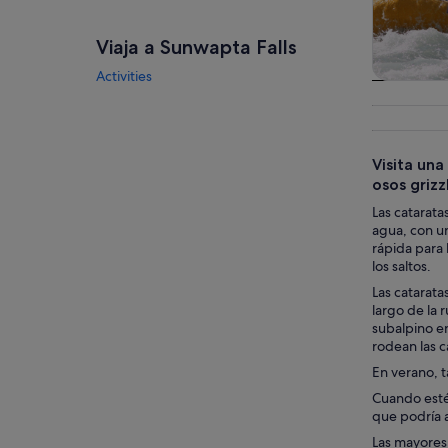
Viaja a Sunwapta Falls
Activities
Visitas gu
excursio
un d
Visita un
osos grizz
Las catarata
agua, con un
rápida para 
los saltos.
Las catarata
largo de la 
subalpino e
rodean las c
En verano, t
Cuando esté
que podría a
Las mayores 