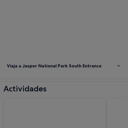
Viaja a Jasper National Park South Entrance
Actividades
Ruta de ida de Banff a Jasper
Tread Ligh