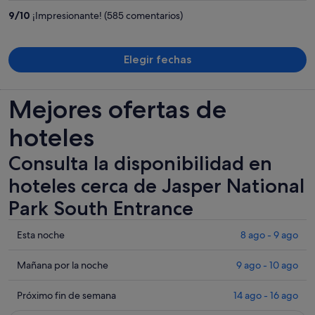
3031 €
9
/
10
¡Impresionante! (585 comentarios)
por
persona
Elegir fechas
Mejores ofertas de
hoteles
Consulta la disponibilidad en
hoteles cerca de Jasper National
Park South Entrance
Comprueba
Esta noche
8 ago - 9 ago
los
precios
Comprueba
Mañana por la noche
9 ago - 10 ago
cerca
los
de
precios
Comprueba
Próximo fin de semana
14 ago - 16 ago
Jasper
cerca
los