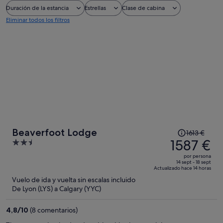
Duración de la estancia
Estrellas
Clase de cabina
Eliminar todos los filtros
El
Beaverfoot Lodge
1613 €
precio
1587 €
2.5
era
out
por persona
de
of
14 sept - 18 sept
Actualizado hace 14 horas
1613 €,
5
Vuelo de ida y vuelta sin escalas incluido
ahora
De Lyon (LYS) a Calgary (YYC)
es
de
4,8
/
10
(8 comentarios)
1587 €