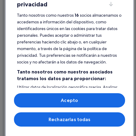
privacidad
Información legal/contacto
Tanto nosotros como nuestros
16
socios almacenamos o
Pautas sobre el contenido y cómo denunciar contenido
accedemos a información del dispositivo, como
identificadores únicos en las cookies para tratar datos
Ayuda
personales. Puedes aceptar o administrar tus
Ayuda
preferencias haciendo clic abajo o, en cualquier
momento, a través de la página de la política de
Cancelar un vuelo
privacidad. Tus preferencias se notificarán a nuestros
Cancelar una reserva de hotel o de un alquiler vacacional
socios y no afectarán a los datos de navegación.
Plazos de reembolso
Tanto nosotros como nuestros asociados
tratamos los datos para proporcionar:
Utilizar un cupón de Expedia
Utilizar datos de localización geográfica precisa. Analizar
Documentos para viajes internacionales
activamente las características del dispositivo para su
identificación. Almacenar la información en un dispositivo
Acepto
y/o acceder a ella. Publicidad y contenido personalizados,
medición de publicidad y contenido, investigación de
audiencia y desarrollo de servicios.
© 2026 Expedia, Inc., una empresa de Expedia Group. Todos los
Rechazarlas todas
Lista de asociados (proveedores)
derechos reservados. Expedia y el logotipo de Expedia son marcas
comerciales o marcas comerciales registradas de Expedia, Inc.
Vacationspot, S.L., Agencia de Viajes, I-AV-0000631.3.