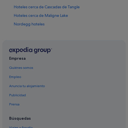
Hoteles cerca de Cascadas de Tangle
Hoteles cerca de Maligne Lake
Nordegg hoteles
Hoteles cerca de Athabasca Falls
Hoteles cerca de Jasper National Park South Entrance
Cline River hoteles
Saskatchewan River Crossing hoteles
Empresa
Quiénes somos
Empleo
Anuncia tu alojamiento
Publicidad
Prensa
Búsquedas
Viajes a España