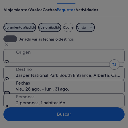
Park
South
Alojamientos
Vuelos
Coches
Paquetes
Actividades
Entrance
Alojamiento añadido
Vuelo añadido
Coche
Turista
Un paisaje montañoso con bosques den
Añadir varias fechas o destinos
Origen
Destino
Jasper National Park South Entrance, Alberta, Canadá
Fechas
vie., 28 ago. - lun., 31 ago.
Personas
2 personas, 1 habitación
Buscar
Ver mapa