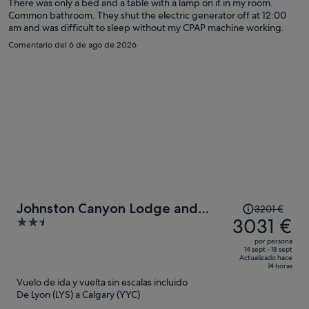
por
There was only a bed and a table with a lamp on it in my room.
Common bathroom. They shut the electric generator off at 12:00
persona
am and was difficult to sleep without my CPAP machine working.
Comentario del 6 de ago de 2026
El
Johnston Canyon Lodge and
3201 €
precio
3031 €
2.5
Bungalows
era
out
por persona
de
of
14 sept - 18 sept
Actualizado hace
3201 €,
5
14 horas
ahora
Vuelo de ida y vuelta sin escalas incluido
es
De Lyon (LYS) a Calgary (YYC)
de