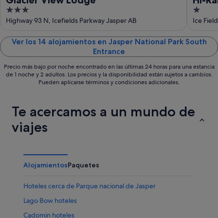
3
1
out
out
Highway 93 N, Icefields Parkway Jasper AB
Ice Fie
of
of
5
5
Ver los 14 alojamientos en Jasper National Park South
Entrance
Precio más bajo por noche encontrado en las últimas 24 horas para una estancia
de 1 noche y 2 adultos. Los precios y la disponibilidad están sujetos a cambios.
Pueden aplicarse términos y condiciones adicionales.
Te acercamos a un mundo de
viajes
Alojamientos
Paquetes
Hoteles cerca de Parque nacional de Jasper
Lago Bow hoteles
Cadomin hoteles