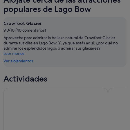
Bow
en
noche,
para
Lago
populares de Lago Bow
9
mañana
Bow
ago
por
para
Crowfoot Glacier
-
la
el
10
9.0/10 (40 comentarios)
noche,
próximo
ago
10
fin
Aprovecha para admirar la belleza natural de Crowfoot Glacier
ago
de
durante tus días en Lago Bow. Y, ya que estás aquí, ¿por qué no
admirar los espléndidos lagos o admirar sus glaciares?
-
semana,
Leer menos
11
14
ago
Ver alojamientos
ago
-
16
Actividades
ago
Athabasca Falls/Abraham burbuja de hielo, Sunwpata Falls, 
Columbia I