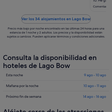
10. He gave
where every
Comentario de
me some goo
food , gas 
see sites an
Ver los 34 alojamientos en Lago Bow
cabin was v
bathroom ."
Precio más bajo por noche encontrado en las últimas 24 horas para una
estancia de 1 noche y 2 adultos. Los precios y la disponibilidad están
sujetos a cambios. Pueden aplicarse términos y condiciones adicionales.
Consulta la disponibilidad en
hoteles de Lago Bow
Comprueba
Esta noche
9 ago - 10 ago
los
precios
Comprueba
Mañana por la noche
10 ago - 11 ago
en
los
Lago
precios
Comprueba
Próximo fin de semana
14 ago - 16 ago
Bow
en
los
para
Lago
precios
Alójate cerca de las atracciones
esta