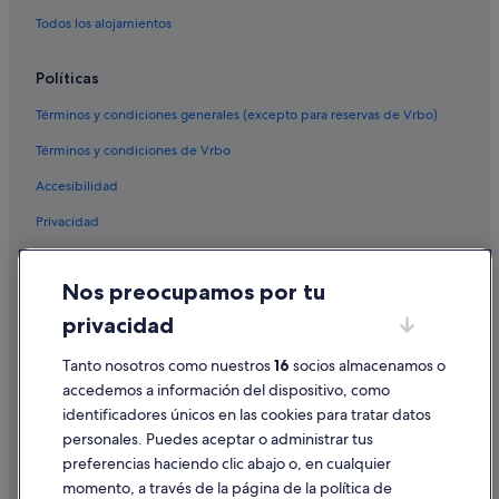
Todos los alojamientos
Políticas
Términos y condiciones generales (excepto para reservas de Vrbo)
Términos y condiciones de Vrbo
Accesibilidad
Privacidad
Cookies
Nos preocupamos por tu
Condiciones de uso
privacidad
Información legal/contacto
Pautas sobre el contenido y cómo denunciar contenido
Tanto nosotros como nuestros
16
socios almacenamos o
accedemos a información del dispositivo, como
identificadores únicos en las cookies para tratar datos
Ayuda
personales. Puedes aceptar o administrar tus
Ayuda
preferencias haciendo clic abajo o, en cualquier
momento, a través de la página de la política de
Cancelar un vuelo