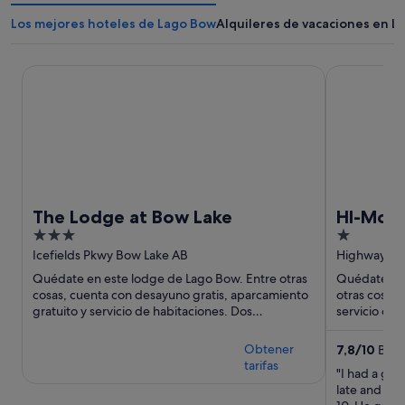
Los mejores hoteles de Lago Bow
Alquileres de vacaciones en L
The Lodge at Bow Lake
HI-Mosquito
The Lodge at Bow Lake
HI-Mosq
3
1
out
out
Icefields Pkwy Bow Lake AB
Highway 93
of
of
Quédate en este lodge de Lago Bow. Entre otras
Quédate en 
5
5
cosas, cuenta con desayuno gratis, aparcamiento
otras cosas,
gratuito y servicio de habitaciones. Dos
servicio de l
atracciones turísticas ...
bicicleta. Do
Obtener
7,8
/
10
Buen
tarifas
"I had a goo
late and was