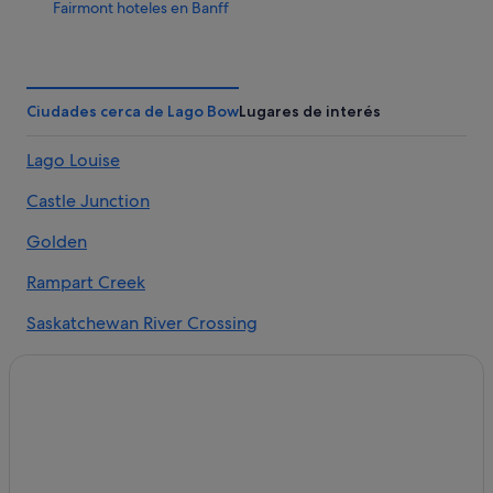
Fairmont hoteles en Banff
Hoteles ecológicos en Lago Louise
Hoteles cerca de Parque nacional Banff
Hoteles con restaurante en Lago Louise
Ciudades cerca de Lago Bow
Lugares de interés
B&B en Lago Louise
Lago Louise
Cabañas en Lago Louise
Castle Junction
Saskatchewan River Crossing hoteles
Banff hoteles
Golden
Albergues en Lago Louise
Rampart Creek
Hoteles cerca de Lago Moraine
Saskatchewan River Crossing
Hoteles de esquí en Banff
Hoteles en la playa en Lago Louise
Hoteles de 5 estrellas en Banff
Hoteles cerca de Rancho Ya Ha Tinda
Hoteles para ir de compras en Lago Louise