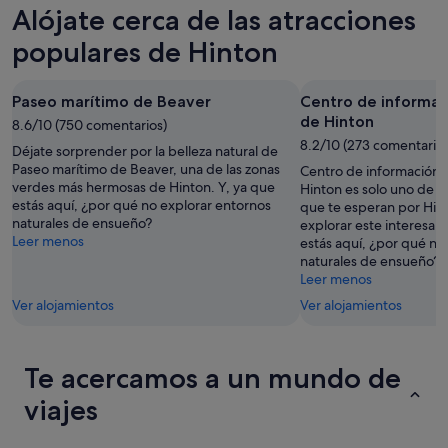
Hinton
precios
Alójate cerca de las atracciones
noche,
para
en
7
mañana
Hinton
populares de Hinton
ago
por
para
-
la
este
Paseo marítimo de Beaver
Centro de informaci
8
noche,
fin
de Hinton
ago
8.6/10 (750 comentarios)
8
de
8.2/10 (273 comentarios
ago
semana,
Déjate sorprender por la belleza natural de
-
7
Paseo marítimo de Beaver, una de las zonas
Centro de información p
verdes más hermosas de Hinton. Y, ya que
9
ago
Hinton es solo uno de l
estás aquí, ¿por qué no explorar entornos
que te esperan por Hint
ago
-
naturales de ensueño?
explorar este interesant
9
Leer menos
estás aquí, ¿por qué no
ago
naturales de ensueño?
Leer menos
Ver alojamientos
Ver alojamientos
Te acercamos a un mundo de
viajes