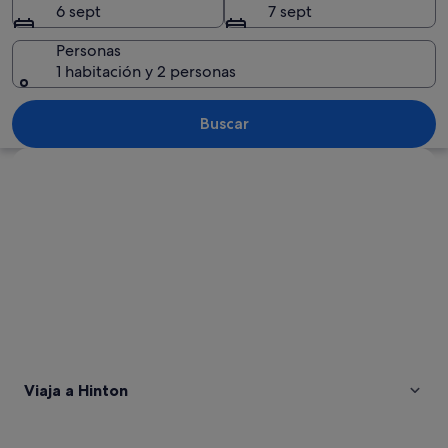
6 sept
7 sept
Personas
1 habitación y 2 personas
Montañas nevadas, un denso bosque de
Buscar
Ver mapa
Viaja a Hinton