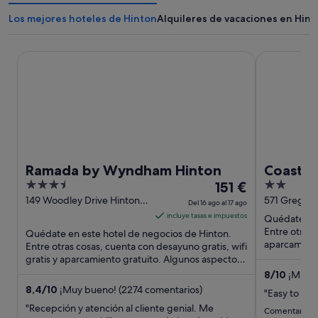
Los mejores hoteles de Hinton
Alquileres de vacaciones en Hint
Ramada by Wyndham Hinton
Coast Hinto
Ramada by Wyndham Hinton
Coast H
3.5
El
2
151 €
out
precio
out
149 Woodley Drive Hinton
571 Gregg A
Del 16 ago al 17 ago
AB
of
es
of
incluye tasas e impuestos
Quédate en 
5
de
5
Entre otras 
Quédate en este hotel de negocios de Hinton.
151 €
aparcamient
Entre otras cosas, cuenta con desayuno gratis, wifi
aspectos qu
gratis y aparcamiento gratuito. Algunos aspectos
por
que los huéspedes ...
noche
8
/
10
¡Muy b
del
8,4
/
10
¡Muy bueno! (2274 comentarios)
"Easy to get
16
"Recepción y atención al cliente genial. Me
Comentario de