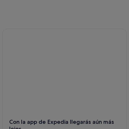
Cabañas en Pocahontas
Jasper hoteles
Hoteles cerca de Fuentes termales de Miette
Hoteles de 3 estrellas en Jasper
Cabañas en Rocosas Canadienses
Hoteles cerca de Maligne Lake
Hoteles con bar en Jasper
Campings de caravanas en Jasper
Casas de huéspedes en Jasper
Cabañas en Jasper
Con la app de Expedia llegarás aún más
lejos