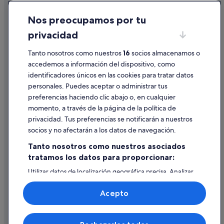
Cookies
Nos preocupamos por tu
Condiciones de uso
privacidad
Información legal/contacto
Pautas sobre el contenido y cómo denunciar contenido
Tanto nosotros como nuestros
16
socios almacenamos o
accedemos a información del dispositivo, como
identificadores únicos en las cookies para tratar datos
Ayuda
personales. Puedes aceptar o administrar tus
Ayuda
preferencias haciendo clic abajo o, en cualquier
momento, a través de la página de la política de
Cancelar un vuelo
privacidad. Tus preferencias se notificarán a nuestros
Cancelar una reserva de hotel o de un alquiler vacacional
socios y no afectarán a los datos de navegación.
Plazos de reembolso
Tanto nosotros como nuestros asociados
tratamos los datos para proporcionar:
Utilizar un cupón de Expedia
Utilizar datos de localización geográfica precisa. Analizar
Documentos para viajes internacionales
activamente las características del dispositivo para su
identificación. Almacenar la información en un dispositivo
Acepto
y/o acceder a ella. Publicidad y contenido personalizados,
medición de publicidad y contenido, investigación de
audiencia y desarrollo de servicios.
© 2026 Expedia, Inc., una empresa de Expedia Group. Todos los