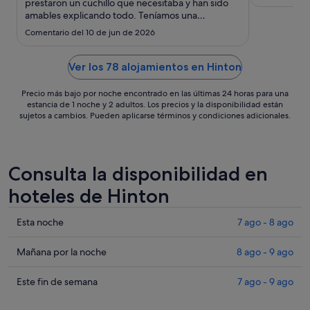
ago
prestaron un cuchillo que necesitaba y han sido
amables explicando todo. Teníamos una
al
habitación am lado del ascensor cuando solicité
17
Comentario del 10 de jun de 2026
una silenciosa pero la verdad que hemos podido
ago
descansar bien. Habitación amplia y cama
cómoda. El depósito es cierto que ..."
Ver los 78 alojamientos en Hinton
Precio más bajo por noche encontrado en las últimas 24 horas para una
estancia de 1 noche y 2 adultos. Los precios y la disponibilidad están
sujetos a cambios. Pueden aplicarse términos y condiciones adicionales.
Consulta la disponibilidad en
hoteles de Hinton
Comprueba
Esta noche
7 ago - 8 ago
los
precios
Comprueba
Mañana por la noche
8 ago - 9 ago
en
los
Hinton
precios
Comprueba
Este fin de semana
7 ago - 9 ago
para
en
los
esta