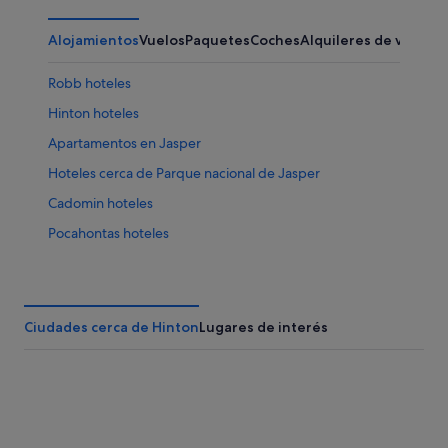
Alojamientos
Vuelos
Paquetes
Coches
Alquileres de vacaci
Robb hoteles
Hinton hoteles
Apartamentos en Jasper
Hoteles cerca de Parque nacional de Jasper
Cadomin hoteles
Pocahontas hoteles
Albergues en Jasper
Hoteles cerca de Athabasca Falls
Hoteles de 5 estrellas en Jasper
Ciudades cerca de Hinton
Lugares de interés
Edson hoteles
Hoteles cerca de Jasper
B&B en Jasper
Hoteles con casino en Jasper