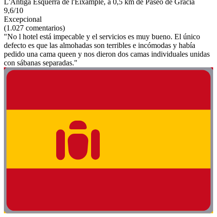
L'Antiga Esquerra de l'Eixample, a 0,5 km de Paseo de Gracia
9,6/10
Excepcional
(1.027 comentarios)
"No l hotel está impecable y el servicios es muy bueno. El único
defecto es que las almohadas son terribles e incómodas y había
pedido una cama queen y nos dieron dos camas individuales unidas
con sábanas separadas."