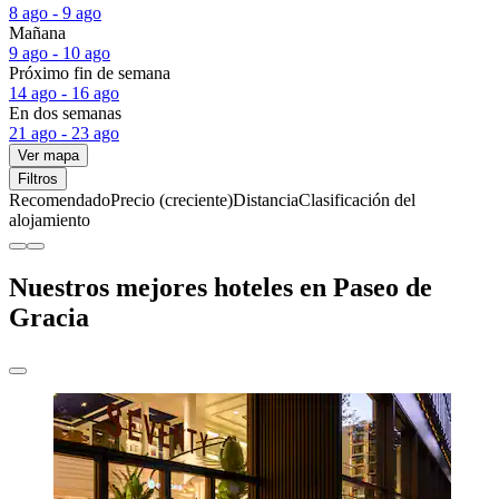
8 ago - 9 ago
Mañana
9 ago - 10 ago
Próximo fin de semana
14 ago - 16 ago
En dos semanas
21 ago - 23 ago
Ver mapa
Filtros
Recomendado
Precio (creciente)
Distancia
Clasificación del
alojamiento
Nuestros mejores hoteles en Paseo de
Gracia