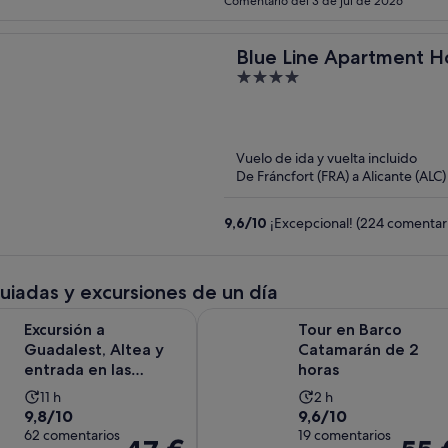
Comentario del 3 de jul de 2026
Blue Line Apartment H
4
out
of
5
Vuelo de ida y vuelta incluido
De Fráncfort (FRA) a Alicante (ALC)
9,6
/
10
¡Excepcional! (224 comentar
guiadas y excursiones de un día
Se abre e
a Guadalest, Altea y entrada en las Fuentes del Algar
Tour en Barco Catamarán de 2 hor
Excursión a
Tour en Barco
Guadalest, Altea y
Catamarán de 2
entrada en las
horas
Fuentes del Algar
La
La
11 h
2 h
9.8
9.6
9,8/10
9,6/10
duración
duración
sobre
62 comentarios
sobre
19 comentarios
de
de
El
El