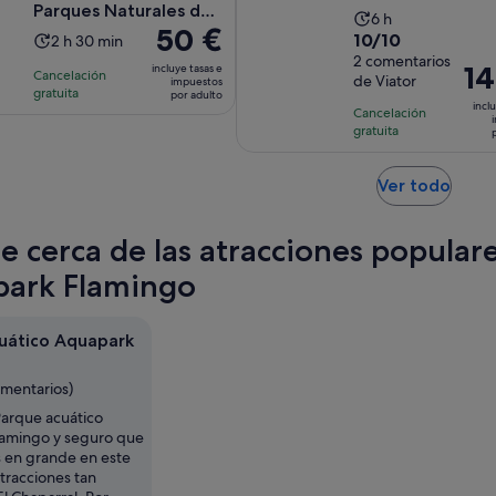
Parques Naturales de
La
6 h
El
50 €
Torrevieja
10.0
10/10
La
2 h 30 min
duración
precio
sobre
2 comentarios
duración
de
El
14
incluye tasas e
Cancelación
es
de Viator
impuestos
10
de
la
pre
gratuita
por adulto
de
con
inclu
la
actividad
Cancelación
es
50 €
2
gratuita
actividad
es
de
por
comentarios
es
de
140
adulto
de
6 horas
Se
Ver todo
por
2 horas
abre
adu
y
en
te cerca de las atracciones popular
30 minutos
una
pest
ark Flamingo
nuev
uático Aquapark
omentarios)
Parque acuático
amingo y seguro que
s en grande en este
tracciones tan