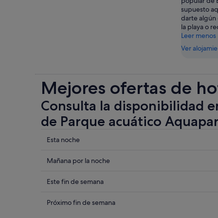
popular de E
supuesto aq
darte algún
la playa o re
Leer menos
Ver alojami
Mejores ofertas de ho
Consulta la disponibilidad e
de Parque acuático Aquapa
Comprueba
Esta noche
los
precios
Comprueba
Mañana por la noche
cerca
los
de
precios
Comprueba
Este fin de semana
Parque
cerca
los
acuático
de
precios
Comprueba
Próximo fin de semana
Aquapark
Parque
cerca
los