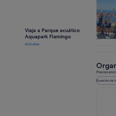
Viaja a Parque acuático
Aquapark Flamingo
Visitas gu
Activities
excursio
un d
Organ
Precios enco
Duración de l