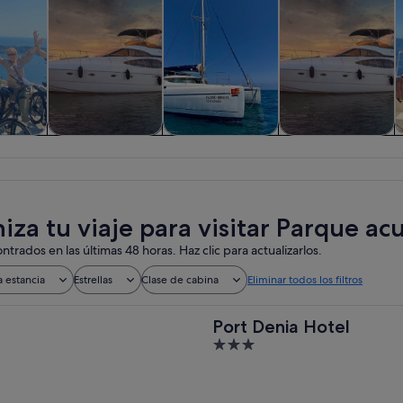
iadas y
Actividades
Visitas acuáticas y
Flora y fauna
nes de
acuáticas
cruceros
ía
iza tu viaje para visitar Parque a
ntrados en las últimas 48 horas. Haz clic para actualizarlos.
a estancia
Estrellas
Clase de cabina
Eliminar todos los filtros
Port Denia Hotel
3
out
of
5