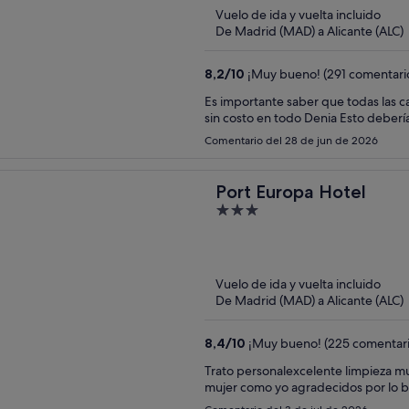
Vuelo de ida y vuelta incluido
De Madrid (MAD) a Alicante (ALC)
8,2
/
10
¡Muy bueno! (291 comentari
Es importante saber que todas las c
sin costo en todo 
Comentario del 28 de jun de 2026
Port Europa Hotel
3
out
of
5
Vuelo de ida y vuelta incluido
De Madrid (MAD) a Alicante (ALC)
8,4
/
10
¡Muy bueno! (225 comentari
Trato personalexcelente limpieza 
mujer como yo agradecidos por lo bi