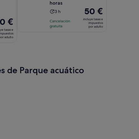
horas
El
50 €
La
3 h
precio
duración
0 €
incluye tasas e
Cancelación
es
impuestos
de
cio
gratuita
por adulto
de
ye tasas e
la
impuestos
50 €
actividad
por adulto
por
es
 €
adulto
de
3 horas
lto
es de Parque acuático
aña
a