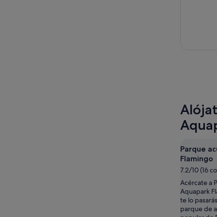
Alója
Aquap
Parque ac
Flamingo
7.2/10 (16 c
Acércate a 
Aquapark Fl
te lo pasará
parque de a