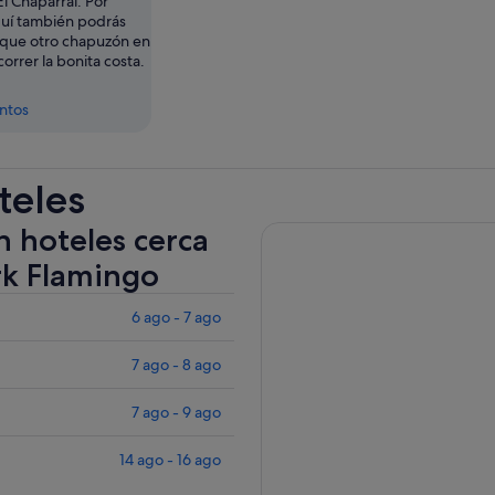
l Chaparral. Por
uí también podrás
 que otro chapuzón en
correr la bonita costa.
entos
teles
n hoteles cerca
rk Flamingo
6 ago - 7 ago
7 ago - 8 ago
7 ago - 9 ago
14 ago - 16 ago