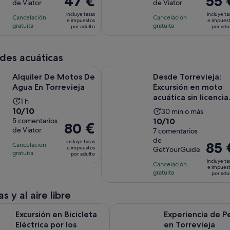
47 €
55 
de Viator
de Viator
10
10
la
la
precio
precio
con
con
incluye tasas
incluye ta
actividad
actividad
Cancelación
Cancelación
es
es
e impuestos
e impues
62
19
gratuita
gratuita
es
es
por adulto
por adu
de
de
comentarios
comentarios
de
de
47 €
55 €
11 horas
2 horas
por
por
des acuáticas
adulto
adulto
Se abre en una pestaña nueva
e Motos De Agua En Torrevieja
Desde Torrevieja: Excursión en moto
Alquiler De Motos De
Desde Torrevieja:
Agua En Torrevieja
Excursión en moto
acuática sin licencia
La
1 h
10.0
10/10
La
duración
30 min o más
10.0
sobre
5 comentarios
10/10
duración
de
El
80 €
de Viator
sobre
7 comentarios
10
de
la
precio
de
10
con
incluye tasas
la
actividad
El
85 
Cancelación
es
e impuestos
GetYourGuide
con
5
gratuita
actividad
es
precio
por adulto
de
incluye ta
7
comentarios
Cancelación
es
de
es
80 €
e impues
gratuita
comentarios
por adu
de
1 hora
de
por
30 minutos
85 €
adulto
s y al aire libre
por
S
en Bicicleta Eléctrica por los Parques Naturales de Torrevieja
Experiencia de Pesca en Torrevie
adulto
Excursión en Bicicleta
Experiencia de P
Eléctrica por los
en Torrevieja