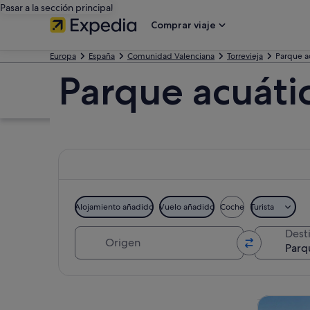
Pasar a la sección principal
Comprar viaje
Europa
España
Comunidad Valenciana
Torrevieja
Parque a
Parque acuáti
Alojamiento añadido
Vuelo añadido
Coche
Turista
Origen
Dest
Ver mapa
Visitas gu