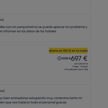
919 €,
ahora
es
os)
de
634 €
alles son sin parquímetros se puede aparcar sin problema y
por
Denia Esto deberían informar en los datos de los hoteles
persona
Ahorra un 100 % en tu vuelo
El
697 €
1015 €
precio
por persona
era
7 sept - 12 sept
Actualizado hace 1 día
de
1015 €,
ahora
es
os)
de
697 €
muy bien animadores estupendo muy contentos tanto mi
por
en que nos trataron todo el personal gracias
persona