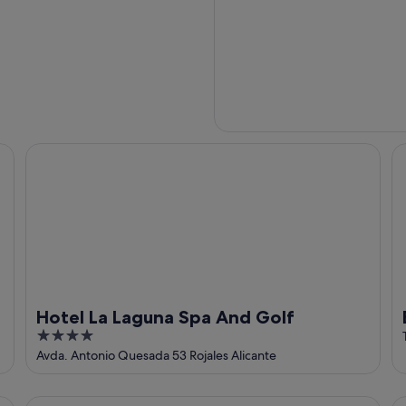
Hotel La Laguna Spa And Golf
Bo
Hotel La Laguna Spa And Golf
4
out
Avda. Antonio Quesada 53 Rojales Alicante
of
5
mitorios
Precioso apartamento en Torrevieja
Ho