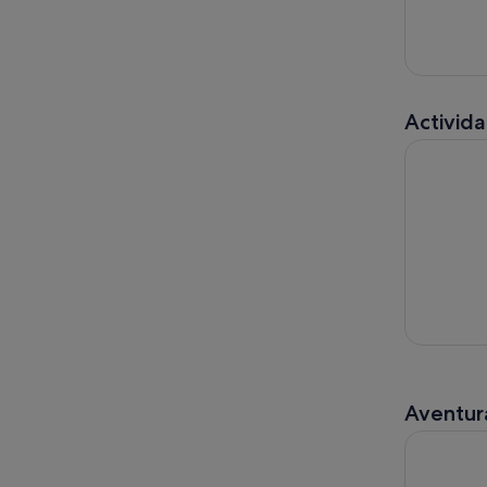
Activida
Alquiler D
Aventura
Excursión 