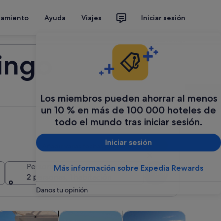
jamiento
Ayuda
Viajes
Iniciar sesión
Organiza tu viaje
ingo
Los miembros pueden ahorrar al menos
un 10 % en más de 100 000 hoteles de
todo el mundo tras iniciar sesión.
Iniciar sesión
Añadir varias fechas o destinos
Personas
Más información sobre Expedia Rewards
Buscar
2 personas, 1 habitación
Danos tu opinión
n una pestaña nueva
e en una pestaña nueva
Se abre en una pestaña nueva
Se abre en 
venturas y al aire libre
Comidas, bebidas y vida nocturna
Visitas privadas y personali
Clases y t