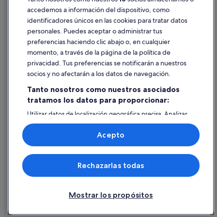
Meeting Point hoteles en Adeje
accedemos a información del dispositivo, como
Hoteles con restaurante en Adeje
identificadores únicos en las cookies para tratar datos
Ayuda
Hoteles de aventura en Adeje
personales. Puedes aceptar o administrar tus
Ayuda
preferencias haciendo clic abajo o, en cualquier
Hoteles de 3 estrellas en Adeje
momento, a través de la página de la política de
Cancelar un vuelo
Hoteles para bodas en Adeje
privacidad. Tus preferencias se notificarán a nuestros
Cancelar una reserva de hotel o de un alquiler vacacional
socios y no afectarán a los datos de navegación.
Hoteles románticos en Adeje
Plazos de reembolso
Tanto nosotros como nuestros asociados
Hoteles LGTBQIA en Adeje
tratamos los datos para proporcionar:
Utilizar un cupón de Expedia
Apartamentos en Fañabé
Utilizar datos de localización geográfica precisa. Analizar
Documentos para viajes internacionales
activamente las características del dispositivo para su
identificación. Almacenar la información en un dispositivo
Acepto
y/o acceder a ella. Publicidad y contenido personalizados,
medición de publicidad y contenido, investigación de
audiencia y desarrollo de servicios.
© 2026 Expedia, Inc., una empresa de Expedia Group. Todos los
Rechazarlas todas
Lista de asociados (proveedores)
derechos reservados. Expedia y el logotipo de Expedia son marcas
comerciales o marcas comerciales registradas de Expedia, Inc.
Vacationspot, S.L., Agencia de Viajes, I-AV-0000631.3.
Mostrar los propósitos