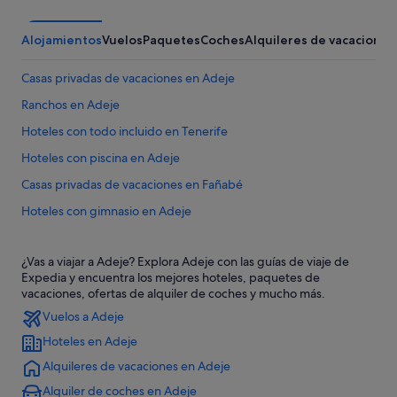
Alojamientos
Vuelos
Paquetes
Coches
Alquileres de vacaciones
Casas privadas de vacaciones en Adeje
Ranchos en Adeje
Hoteles con todo incluido en Tenerife
Hoteles con piscina en Adeje
Casas privadas de vacaciones en Fañabé
Hoteles con gimnasio en Adeje
Bahia Principe hoteles en Adeje
¿Vas a viajar a Adeje? Explora Adeje con las guías de viaje de
Hotusa hoteles en Adeje
Expedia y encuentra los mejores hoteles, paquetes de
Albergues en Adeje
vacaciones, ofertas de alquiler de coches y mucho más.
Vuelos a Adeje
Hoteles que aceptan mascotas en Adeje
Hoteles en Adeje
Hoteles baratos en Adeje
Alquileres de vacaciones en Adeje
Apartamentos en Adeje
Alquiler de coches en Adeje