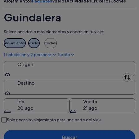
próximo
Alojamientos
Paquetes
Vuelos
Actividades
Cruceros
Coches
-
7
fin
8
ago
de
Guindalera
ago
-
semana,
9
14
Selecciona dos o más elementos y ahorra en tu viaje:
ago
ago
-
Alojamientos
Vuelos
Coches
16
ago
1 habitación y 2 personas
Turista
Origen
Origen
Destino
Destino
Ida
Vuelta
20 ago
21 ago
Solo necesito alojamiento para una parte del viaje
Buscar