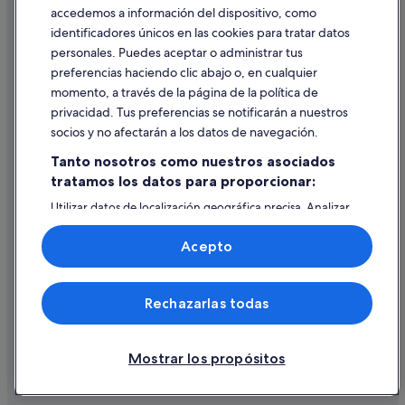
accedemos a información del dispositivo, como
identificadores únicos en las cookies para tratar datos
Ayuda
personales. Puedes aceptar o administrar tus
Ayuda
preferencias haciendo clic abajo o, en cualquier
momento, a través de la página de la política de
Cancelar un vuelo
privacidad. Tus preferencias se notificarán a nuestros
Cancelar una reserva de hotel o de un alquiler vacacional
socios y no afectarán a los datos de navegación.
Plazos de reembolso
Tanto nosotros como nuestros asociados
tratamos los datos para proporcionar:
Utilizar un cupón de Expedia
Utilizar datos de localización geográfica precisa. Analizar
Documentos para viajes internacionales
activamente las características del dispositivo para su
identificación. Almacenar la información en un dispositivo
Acepto
y/o acceder a ella. Publicidad y contenido personalizados,
medición de publicidad y contenido, investigación de
audiencia y desarrollo de servicios.
© 2026 Expedia, Inc., una empresa de Expedia Group. Todos los
Rechazarlas todas
Lista de asociados (proveedores)
derechos reservados. Expedia y el logotipo de Expedia son marcas
comerciales o marcas comerciales registradas de Expedia, Inc.
Vacationspot, S.L., Agencia de Viajes, I-AV-0000631.3.
Mostrar los propósitos