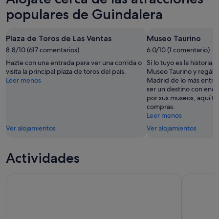
populares de Guindalera
Plaza de Toros de Las Ventas
Museo Taurino
8.8/10 (617 comentarios)
6.0/10 (1 comentario)
Hazte con una entrada para ver una corrida o
Si lo tuyo es la historia,
visita la principal plaza de toros del país.
Museo Taurino y regála
Leer menos
Madrid de lo más entre
ser un destino con enc
por sus museos, aquí ta
compras.
Leer menos
Ver alojamientos
Ver alojamientos
Actividades
Visita guiada al estadio Santiago Bernabéu
Madrid: E