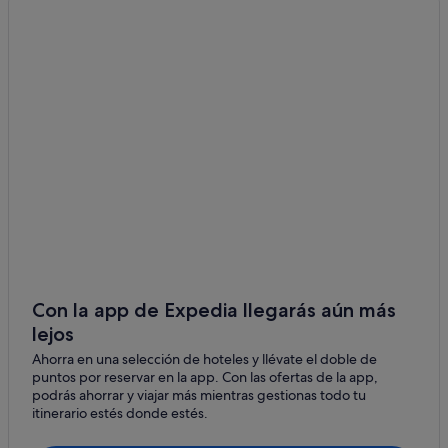
Hoteles de 3 estrellas en Madrid
Hoteles cerca de Estación de metro Manuel Becerra
Apartoteles en Estación de metro Manuel Becerra
Barcelo hoteles en Salamanca
Hoteles cerca de Estadio Santiago Bernabéu
Hoteles con piscina en Prosperidad
Hoteles cerca de Estación de metro Barrio de la
Concepción
Hoteles baratos en Chueca
Apartoteles en Madrid
Con la app de Expedia llegarás aún más
Apartamentos en Estación de metro Manuel Becerra
lejos
Hoteles con piscina en Madrid
Ahorra en una selección de hoteles y llévate el doble de
Hoteles románticos en Madrid
puntos por reservar en la app. Con las ofertas de la app,
podrás ahorrar y viajar más mientras gestionas todo tu
Hoteles de 3 estrellas en Atocha
itinerario estés donde estés.
Hoteles con wifi en Ciudad Lineal