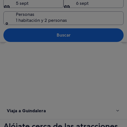
5 sept
6 sept
Personas
1 habitación y 2 personas
El edificio de la Plaza de Toros con ar
Buscar
Ver mapa
Viaja a Guindalera
Alójate cerca de las atracciones