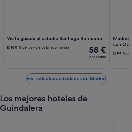
Visita guiada al estadio Santiago Bernabéu
Madrid: 
con Opc
58 €
El
100 %
de los viajeros la recomienda
El
94 %
de 
por adulto
Ver todas las actividades de Madrid
Los mejores hoteles de
Guindalera
Velvet Hostel Business
Hotel101