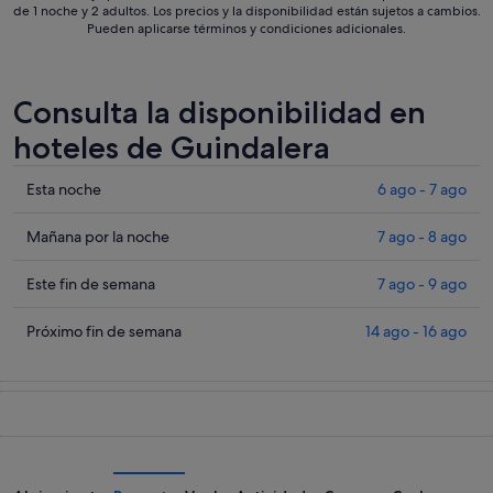
de 1 noche y 2 adultos. Los precios y la disponibilidad están sujetos a cambios.
Pueden aplicarse términos y condiciones adicionales.
Consulta la disponibilidad en
hoteles de Guindalera
Comprueba
Esta noche
6 ago - 7 ago
los
precios
Comprueba
Mañana por la noche
7 ago - 8 ago
en
los
Guindalera
precios
Comprueba
Este fin de semana
7 ago - 9 ago
para
en
los
esta
Guindalera
precios
Comprueba
Próximo fin de semana
14 ago - 16 ago
noche,
para
en
los
6
mañana
Guindalera
precios
ago
por
para
en
-
la
este
Guindalera
7
noche,
fin
para
ago
7
de
el
ago
semana,