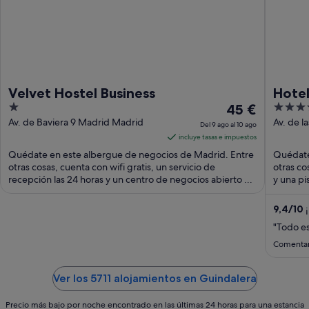
Velvet Hostel Business
Hotel
1
El
4
45 €
out
precio
out
Av. de Baviera 9 Madrid Madrid
Av. de l
Del 9 ago al 10 ago
Madrid
of
es
of
incluye tasas e impuestos
5
de
5
Quédate en este albergue de negocios de Madrid. Entre
Quédate
45 €
otras cosas, cuenta con wifi gratis, un servicio de
otras co
recepción las 24 horas y un centro de negocios abierto ...
por
y una pis
noche
del
9,4
/
10
¡
9
"Todo es
ago
Comentar
al
10
Ver los 5711 alojamientos en Guindalera
ago
Precio más bajo por noche encontrado en las últimas 24 horas para una estancia