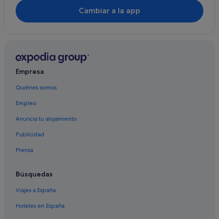
Madrid hoteles
Cambiar a la app
B&B en Estación de metro Diego de León
Nh Hotels en Goya
Hoteles con spa en Madrid
Hoteles románticos en Prosperidad
Empresa
Hoteles baratos en Madrid
Quiénes somos
Pensiones en Madrid
Empleo
Nh Hotels en Prosperidad
Anuncia tu alojamiento
Pensiones en Estación de metro Atocha-Renfe
Publicidad
Chamartín hoteles
Prensa
Melia hoteles en Ciudad Lineal
Goya hoteles
Búsquedas
Pensiones en Estación de metro Quintana
Viajes a España
Hoteles cerca de Estación de metro El Carmen
Hoteles en España
Hoteles de 3 estrellas en Prosperidad