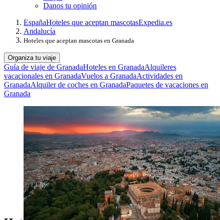
Danos tu opinión
España
Hoteles que aceptan mascotas
Expedia.es
Andalucía
Hoteles que aceptan mascotas en Granada
Organiza tu viaje
Guía de viaje de Granada
Hoteles en Granada
Alquileres
vacacionales en Granada
Vuelos a Granada
Actividades en
Granada
Alquiler de coches en Granada
Paquetes de vacaciones en
Granada