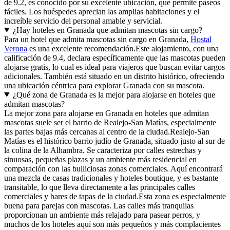
de 9.2, es conocido por su excelente ubicación, que permite paseos
fáciles. Los huéspedes aprecian las amplias habitaciones y el
increíble servicio del personal amable y servicial.
¿Hay hoteles en Granada que admitan mascotas sin cargo?
Para un hotel que admita mascotas sin cargo en Granada,
Hostal
Verona
es una excelente recomendación.Este alojamiento, con una
calificación de 9.4, declara específicamente que las mascotas pueden
alojarse gratis, lo cual es ideal para viajeros que buscan evitar cargos
adicionales. También está situado en un distrito histórico, ofreciendo
una ubicación céntrica para explorar Granada con su mascota.
¿Qué zona de Granada es la mejor para alojarse en hoteles que
admitan mascotas?
La mejor zona para alojarse en Granada en hoteles que admitan
mascotas suele ser el barrio de Realejo-San Matías, especialmente
las partes bajas más cercanas al centro de la ciudad.Realejo-San
Matías es el histórico barrio judío de Granada, situado justo al sur de
la colina de la Alhambra. Se caracteriza por calles estrechas y
sinuosas, pequeñas plazas y un ambiente más residencial en
comparación con las bulliciosas zonas comerciales. Aquí encontrará
una mezcla de casas tradicionales y hoteles boutique, y es bastante
transitable, lo que lleva directamente a las principales calles
comerciales y bares de tapas de la ciudad.Esta zona es especialmente
buena para parejas con mascotas. Las calles más tranquilas
proporcionan un ambiente más relajado para pasear perros, y
muchos de los hoteles aquí son más pequeños y más complacientes