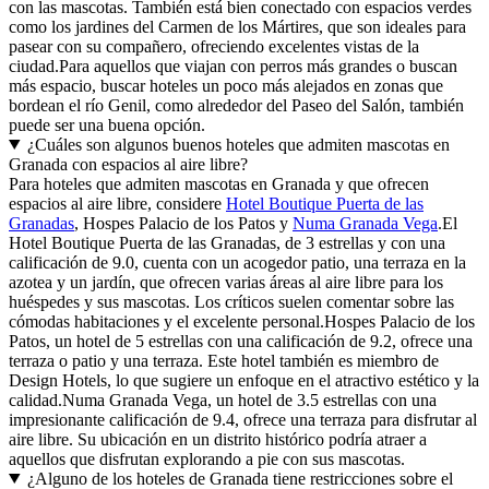
con las mascotas. También está bien conectado con espacios verdes
como los jardines del Carmen de los Mártires, que son ideales para
pasear con su compañero, ofreciendo excelentes vistas de la
ciudad.Para aquellos que viajan con perros más grandes o buscan
más espacio, buscar hoteles un poco más alejados en zonas que
bordean el río Genil, como alrededor del Paseo del Salón, también
puede ser una buena opción.
¿Cuáles son algunos buenos hoteles que admiten mascotas en
Granada con espacios al aire libre?
Para hoteles que admiten mascotas en Granada y que ofrecen
espacios al aire libre, considere
Hotel Boutique Puerta de las
Granadas
, Hospes Palacio de los Patos y
Numa Granada Vega
.El
Hotel Boutique Puerta de las Granadas, de 3 estrellas y con una
calificación de 9.0, cuenta con un acogedor patio, una terraza en la
azotea y un jardín, que ofrecen varias áreas al aire libre para los
huéspedes y sus mascotas. Los críticos suelen comentar sobre las
cómodas habitaciones y el excelente personal.Hospes Palacio de los
Patos, un hotel de 5 estrellas con una calificación de 9.2, ofrece una
terraza o patio y una terraza. Este hotel también es miembro de
Design Hotels, lo que sugiere un enfoque en el atractivo estético y la
calidad.Numa Granada Vega, un hotel de 3.5 estrellas con una
impresionante calificación de 9.4, ofrece una terraza para disfrutar al
aire libre. Su ubicación en un distrito histórico podría atraer a
aquellos que disfrutan explorando a pie con sus mascotas.
¿Alguno de los hoteles de Granada tiene restricciones sobre el