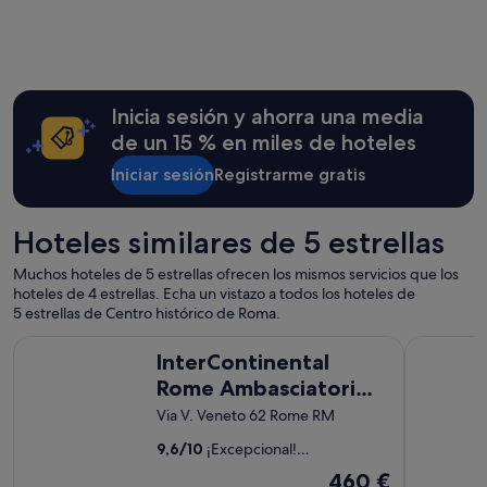
m
o
i
d
n
o
i
"
y
a
Inicia sesión y ahorra una media
2
de un 15 % en miles de hoteles
0
m
Iniciar sesión
Registrarme gratis
i
n
u
Hoteles similares de 5 estrellas
t
o
Muchos hoteles de 5 estrellas ofrecen los mismos servicios que los
s
hoteles de 4 estrellas. Echa un vistazo a todos los hoteles de
c
5 estrellas de Centro histórico de Roma.
a
m
InterContinental Rome Ambasciatori Palace by IHG
The Westin
i
InterContinental
n
Rome Ambasciatori
a
Palace by IHG
Via V. Veneto 62 Rome RM
n
d
9,6
/
10
¡Excepcional!
o
(201 comentarios)
d
El
460 €