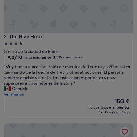
The Hive Hotel
3. The Hive Hotel
Alojamiento
de
Centro de la ciudad de Roma
4.0 estrellas
9.2
9,2/10
Impresionante
(1.995 comentarios)
sobre
"
"Muy buena ubicación. Estás a 7 minutos de Termini y a 20 minutos
10,
M
caminando de la Fuente de Trevi y otras atracciones. El personal
Impresionante,
u
siempre amable y atento. Las instalaciones perfectas y muy
(1.995 comentarios)
y
superiores a otros hoteles de la zona."
b
Gabriela
u
Ver menos
e
El
150 €
n
precio
incluye tasas e impuestos
a
actual
Del 16 ago al 17 ago
u
es
b
de
Napoleon Hotel
i
150 €
c