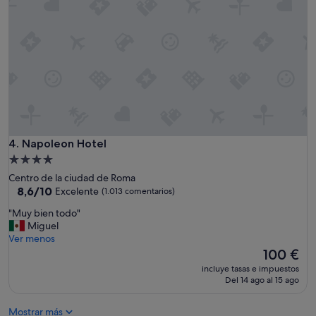
a
c
i
ó
n
.
E
s
t
á
s
a
Napoleon Hotel
4. Napoleon Hotel
7
Alojamiento
m
de
Centro de la ciudad de Roma
i
4.0 estrellas
8.6
8,6/10
Excelente
(1.013 comentarios)
n
sobre
u
"
"Muy bien todo"
10,
t
M
Miguel
Excelente,
o
u
Ver menos
(1.013 comentarios)
s
y
El
100 €
d
b
precio
e
incluye tasas e impuestos
i
actual
Del 14 ago al 15 ago
T
e
es
e
n
de
r
Mostrar más
t
100 €