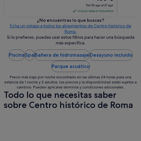
e
precio
Del 26 ago al 27 ago
l
es
incluye tasas e impuestos
a
de
F
¿No encuentras lo que buscas?
460 €
u
Echa un vistazo a todos los alojamientos de Centro histórico de
por
e
Roma.
n
noche
Si lo prefieres, puedes usar estos filtros para hacer una búsqueda
t
más específica.
del
e
26
d
Piscina
Spa
Bañera de hidromasaje
Desayuno incluido
ago
e
al
T
Parque acuático
27
r
e
ago
Precio más bajo por noche encontrado en las últimas 24 horas para una
v
estancia de 1 noche y 2 adultos. Los precios y la disponibilidad están sujetos a
i
cambios. Pueden aplicarse términos y condiciones adicionales.
Todo lo que necesitas saber
y
o
sobre Centro histórico de Roma
t
r
a
s
a
t
r