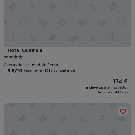
Hotel Quirinale
1. Hotel Quirinale
Alojamiento
de
Centro de la ciudad de Roma
4.0 estrellas
8.8
8,8/10
Excelente
(1.936 comentarios)
sobre
El
174 €
10,
precio
Excelente,
incluye tasas e impuestos
actual
(1.936 comentarios)
Del 16 ago al 17 ago
es
de
Hotel Artemide
174 €