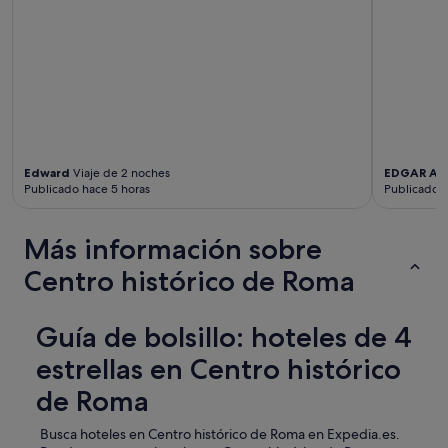
c
i
o
n
e
s
p
e
r
Edward
Viaje de 2 noches
EDGAR AL
f
Publicado hace 5 horas
Publicado h
e
c
t
Más información sobre
a
s
Centro histórico de Roma
y
m
u
Guía de bolsillo: hoteles de 4
y
s
estrellas en Centro histórico
u
p
de Roma
e
r
Busca hoteles en Centro histórico de Roma en Expedia.es.
i