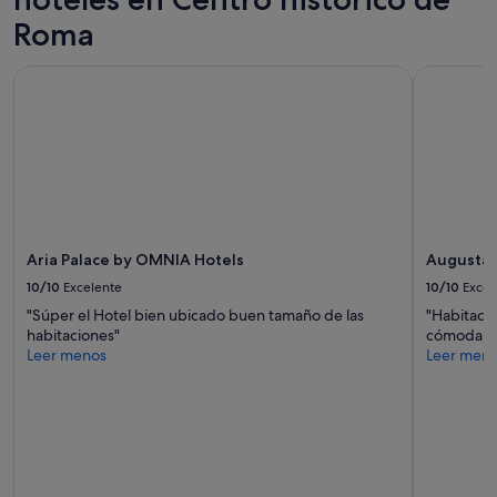
e
Roma
a
m
a
Aria Palace by OMNIA Hotels
Augusta Lu
b
l
e
y
a
t
e
n
t
Aria Palace by OMNIA Hotels
Augusta L
o
10/10
Excelente
10/10
Excel
.
L
"Súper el Hotel bien ubicado buen tamaño de las
"Habitació
a
habitaciones"
cómoda, d
s
Leer menos
Leer men
i
n
s
t
a
l
a