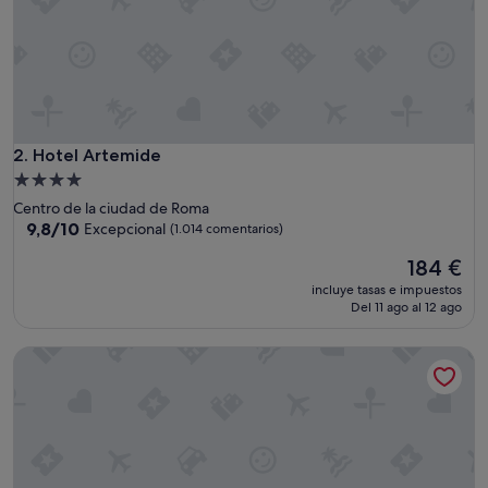
Hotel Artemide
2. Hotel Artemide
Alojamiento
de
Centro de la ciudad de Roma
4.0 estrellas
9.8
9,8/10
Excepcional
(1.014 comentarios)
sobre
El
184 €
10,
precio
Excepcional,
incluye tasas e impuestos
actual
(1.014 comentarios)
Del 11 ago al 12 ago
es
de
The Hive Hotel
184 €