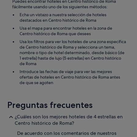
Puedes encontrar hoteles en Centro histórico de Roma
o
fácilmente usando uno de los siguientes métodos:
r
Echa un vistazo a nuestra selección de hoteles
e
destacados en Centro histórico de Roma
s
a
Usa el mapa para encontrar hoteles en la zona de
o
Centro histórico de Roma que desees
t
Usa los filtros para ver los hoteles de una zona específica
r
de Centro histórico de Roma y selecciona un tema,
o
nombre o tipo de hotel determinado, desde básico (de
s
1 estrella) hasta de lujo (5 estrellas) en Centro histórico
h
de Roma
o
t
Introduce las fechas de viaje para ver las mejores
e
ofertas de hoteles en Centro histórico de Roma antes
l
de que se agoten
e
s
d
Preguntas frecuentes
e
l
a
¿Cuáles son los mejores hoteles de 4 estrellas en
z
Centro histórico de Roma?
o
n
De acuerdo con los comentarios de nuestros
a