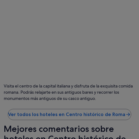
a
c
c
i
o
n
e
s
.
E
l
p
e
r
s
Visita el centro de la capital italiana y disfruta de la exquisita comida
o
n
romana. Podrás relajarte en sus antiguos bares y recorrer los
a
monumentos más antiguos de su casco antiguo.
l
s
Ver todos los hoteles en Centro histórico de Roma
i
e
m
Mejores comentarios sobre
p
hoteles en Centro histórico de
r