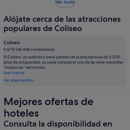
Se
adulto
Ver todo
abre
en
Alójate cerca de las atracciones
una
pestaña
populares de Coliseo
nueva
Coliseo
9.4/10 (44.408 comentarios)
El Coliseo, un auténtico peso pesado de la arquitectura de 2.000
años de antigüedad, se suele considerar una de las siete maravillas
“modernas” del mundo.
Leer menos
Ver alojamientos
Mejores ofertas de
hoteles
Consulta la disponibilidad en