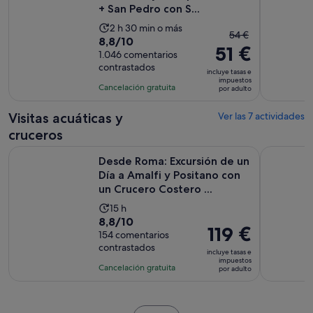
+ San Pedro con S...
La
2 h 30 min o más
El
54 €
8.8
8,8/10
duración
51 €
precio
sobre
1.046 comentarios
de
anterior
contrastados
10
la
incluye tasas e
era
impuestos
con
actividad
Cancelación gratuita
por adulto
de
1046
es
54 €
comentarios
de
Visitas acuáticas y
Ver las 7 actividades
y
2 horas
cruceros
el
y
actual
Desde Roma: Excursión de un Día a Amalfi y Positano con un
Visita gui
30 minutos
Desde Roma: Excursión de un
es
Día a Amalfi y Positano con
de
un Crucero Costero ...
51 €
La
15 h
por
8.8
8,8/10
duración
adulto
El
119 €
sobre
154 comentarios
de
precio
contrastados
10
la
incluye tasas e
es
impuestos
con
actividad
Cancelación gratuita
por adulto
de
154
es
119 €
comentarios
de
por
15 horas