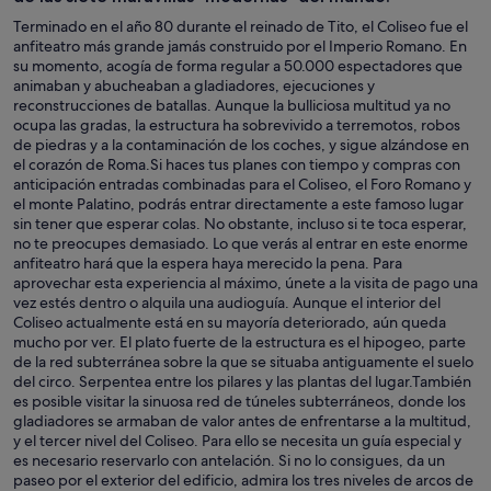
Terminado en el año 80 durante el reinado de Tito, el Coliseo fue el
anfiteatro más grande jamás construido por el Imperio Romano. En
su momento, acogía de forma regular a 50.000 espectadores que
animaban y abucheaban a gladiadores, ejecuciones y
reconstrucciones de batallas. Aunque la bulliciosa multitud ya no
ocupa las gradas, la estructura ha sobrevivido a terremotos, robos
de piedras y a la contaminación de los coches, y sigue alzándose en
el corazón de Roma.Si haces tus planes con tiempo y compras con
anticipación entradas combinadas para el Coliseo, el Foro Romano y
el monte Palatino, podrás entrar directamente a este famoso lugar
sin tener que esperar colas. No obstante, incluso si te toca esperar,
no te preocupes demasiado. Lo que verás al entrar en este enorme
anfiteatro hará que la espera haya merecido la pena. Para
aprovechar esta experiencia al máximo, únete a la visita de pago una
vez estés dentro o alquila una audioguía. Aunque el interior del
Coliseo actualmente está en su mayoría deteriorado, aún queda
mucho por ver. El plato fuerte de la estructura es el hipogeo, parte
de la red subterránea sobre la que se situaba antiguamente el suelo
del circo. Serpentea entre los pilares y las plantas del lugar.También
es posible visitar la sinuosa red de túneles subterráneos, donde los
gladiadores se armaban de valor antes de enfrentarse a la multitud,
y el tercer nivel del Coliseo. Para ello se necesita un guía especial y
es necesario reservarlo con antelación. Si no lo consigues, da un
paseo por el exterior del edificio, admira los tres niveles de arcos de