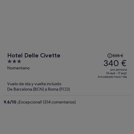
El
Hotel Delle Civette
835 €
precio
340 €
3
era
out
Nomentano
por persona
de
of
14 sept - 17 sept
Actualizado hace 1 día
835 €,
5
Vuelo de ida y vuelta incluido
ahora
De Barcelona (BCN) a Roma (FCO)
es
de
9,6
/
10
¡Excepcional! (314 comentarios)
340 €
por
persona