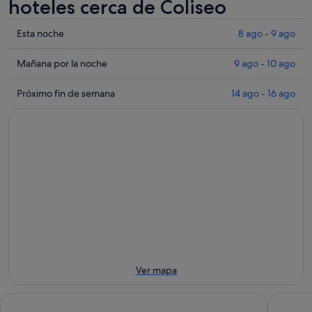
hoteles cerca de Coliseo
Comprueba
Esta noche
8 ago - 9 ago
los
precios
Comprueba
Mañana por la noche
9 ago - 10 ago
cerca
los
de
precios
Comprueba
Próximo fin de semana
14 ago - 16 ago
Coliseo
cerca
los
para
de
precios
esta
Coliseo
cerca
noche,
para
de
8
mañana
Coliseo
ago
por
para
-
la
el
9
noche,
próximo
ago
9
fin
ago
de
-
semana,
10
14
Ver mapa
ago
ago
-
Hotel Quirinale
The Hive