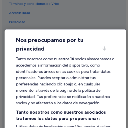
Hoteles que aceptan mascotas en Trevi
Términos y condiciones de Vrbo
Apartamentos en Roma
Accesibilidad
Hoteles cerca de Mercado de Trajano
Privacidad
Hoteles cerca de Plaza Barberini
Cookies
Roma hoteles
Nos preocupamos por tu
Condiciones de uso
Hoteles cerca de Arco de Tito
privacidad
Información legal/contacto
Hoteles baratos en Trevi
Tanto nosotros como nuestros
16
socios almacenamos o
Pautas sobre el contenido y cómo denunciar contenido
Pensiones en Estación de tren de Roma Termini
accedemos a información del dispositivo, como
Hoteles con piscina en Centro histórico de Roma
identificadores únicos en las cookies para tratar datos
Ayuda
personales. Puedes aceptar o administrar tus
Hoteles con casino en Centro histórico de Roma
Ayuda
preferencias haciendo clic abajo o, en cualquier
Hoteles cerca de Domus Aurea
momento, a través de la página de la política de
Cancelar un vuelo
privacidad. Tus preferencias se notificarán a nuestros
Hoteles cerca de Plaza de la República
Cancelar una reserva de hotel o de un alquiler vacacional
socios y no afectarán a los datos de navegación.
Hoteles cerca de Estación de metro Colosseo
Plazos de reembolso
Tanto nosotros como nuestros asociados
Albergues en Roma
tratamos los datos para proporcionar:
Utilizar un cupón de Expedia
Hoteles cerca de Coliseo
Utilizar datos de localización geográfica precisa. Analizar
Documentos para viajes internacionales