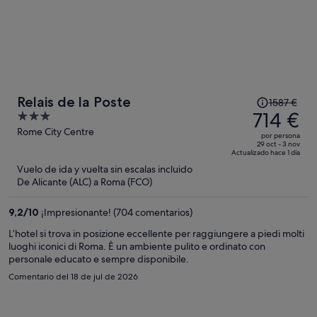
El
Relais de la Poste
1587 €
precio
714 €
3
era
out
Rome City Centre
por persona
de
of
29 oct - 3 nov
Actualizado hace 1 día
1587 €,
5
Vuelo de ida y vuelta sin escalas incluido
ahora
De Alicante (ALC) a Roma (FCO)
es
de
9,2
/
10
¡Impresionante! (704 comentarios)
714 €
por
L’hotel si trova in posizione eccellente per raggiungere a piedi molti
luoghi iconici di Roma. È un ambiente pulito e ordinato con
persona
personale educato e sempre disponibile.
Comentario del 18 de jul de 2026