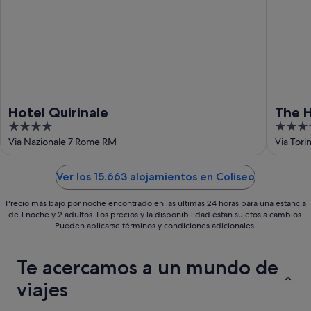
16
ago
Hotel Quirinale
The H
4
4
out
out
Via Nazionale 7 Rome RM
Via Tor
of
of
5
5
Ver los 15.663 alojamientos en Coliseo
Precio más bajo por noche encontrado en las últimas 24 horas para una estancia
de 1 noche y 2 adultos. Los precios y la disponibilidad están sujetos a cambios.
Pueden aplicarse términos y condiciones adicionales.
Te acercamos a un mundo de
viajes