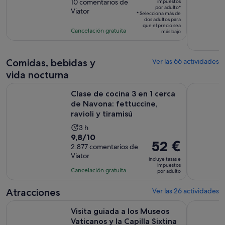
es
sobre
10 comentarios de
impuestos
de
por adulto*
de
Viator
10
la
* Selecciona más de
dos adultos para
150 €
con
actividad
que el precio sea
Cancelación gratuita
por
más bajo
10
es
adulto*
comentarios
de
4 horas
Comidas, bebidas y
Ver las 66 actividades
vida nocturna
Clase de cocina 3 en 1 cerca de Navona: fettuccine, ravioli y 
Aprende a 
Clase de cocina 3 en 1 cerca
de Navona: fettuccine,
ravioli y tiramisú
La
3 h
9.8
9,8/10
duración
El
52 €
sobre
2.877 comentarios de
de
precio
Viator
10
la
incluye tasas e
es
impuestos
con
actividad
Cancelación gratuita
por adulto
de
2877
es
52 €
comentarios
de
Atracciones
Ver las 26 actividades
por
3 horas
Visita guiada a los Museos Vaticanos y la Capilla Sixtina + Sa
Sáltate la 
adulto
Visita guiada a los Museos
Vaticanos y la Capilla Sixtina