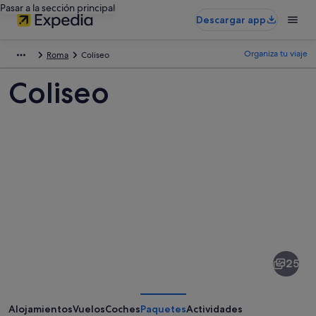
Pasar a la sección principal
Descargar app
Organiza tu viaje
Roma
Coliseo
Coliseo
Fotos
de
Coliseo
25
Alojamientos
Vuelos
Coches
Paquetes
Actividades