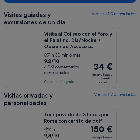
Visitas guiadas y
Ver las 503 actividades
excursiones de un día
Visita al Coliseo con el Foro y el Palatino, Día/Noche + Opci
Museos Vat
Visita al Coliseo con el Foro y
el Palatino, Día/Noche +
Opción de Acceso a...
La
1 h 30 min o más
9.2
9,2/10
duración
El
34 €
sobre
4.061 comentarios
de
precio
contrastados
10
la
incluye tasas e
es
impuestos
con
actividad
Cancelación gratuita
por adulto
de
4061
es
34 €
comentarios
de
Visitas privadas y
Ver las 112 actividades
por
1 hora
personalizadas
adulto
y
Se abr
Tour privado de 3 horas por Roma con carrito de golf
Explore lo
30 minutos
Tour privado de 3 horas por
Roma con carrito de golf
El
150 €
La
4 h
precio
9.8
9,8/10
duración
incluye tasas e