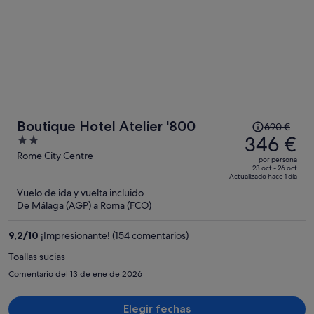
El
Boutique Hotel Atelier '800
690 €
precio
346 €
2
era
out
Rome City Centre
por persona
de
of
23 oct - 26 oct
Actualizado hace 1 día
690 €,
5
Vuelo de ida y vuelta incluido
ahora
De Málaga (AGP) a Roma (FCO)
es
de
9,2
/
10
¡Impresionante! (154 comentarios)
346 €
por
Toallas sucias
persona
Comentario del 13 de ene de 2026
Elegir fechas