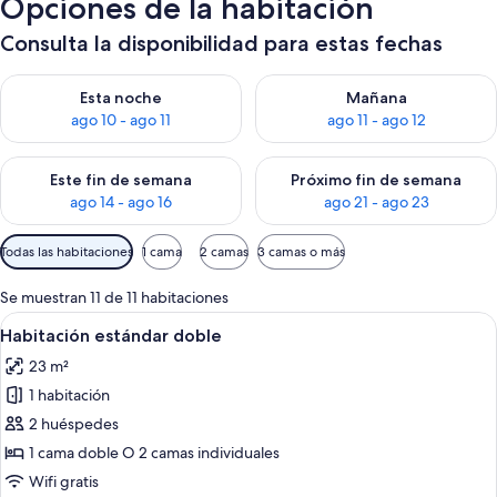
Opciones de la habitación
Consulta la disponibilidad para estas fechas
Consulta la disponibilidad para esta noche, ago 10 - ago 11
Consulta la disponibilidad par
Esta noche
Mañana
ago 10 - ago 11
ago 11 - ago 12
Consulta la disponibilidad para este fin de semana, ago 14 - a
Consulta la disponibilidad par
Este fin de semana
Próximo fin de semana
ago 14 - ago 16
ago 21 - ago 23
Filtros
Todas las habitaciones
1 cama
2 camas
3 camas o más
disponibles
para
Se muestran 11 de 11 habitaciones
las
Abrir
Habitación de hotel con cama doble, do
5
Habitación estándar doble
habitaciones
todas
23 m²
las
1 habitación
fotos
de
2 huéspedes
Habitación
1 cama doble O 2 camas individuales
estándar
Wifi gratis