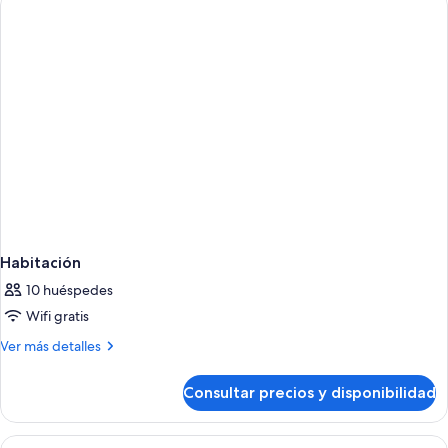
Habitación
10 huéspedes
Wifi gratis
Más
Ver más detalles
detalles
de
Consultar precios y disponibilidad
Habitación