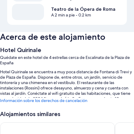
Teatro de la Ópera de Roma
A 2 min a pie
- 0.2 km
Acerca de este alojamiento
Hotel Quirinale
Quédate en este hotel de 4 estrellas cerca de Escalinata de la Plaza de
España
Hotel Quirinale se encuentra a muy poca distancia de Fontana di Trevi y
de Plaza de España. Dispone de, entre otros, un jardín, servicio de
tintorería y una chimenea en el vestíbulo. El restaurante de las
instalaciones (Rossini) ofrece desayuno, almuerzo y cena y cuenta con
vistas al jardín. Conéctate al wifi gratuito de las habitaciones, que tiene
una velocidad de 250 Mbps o más (de 3 a 5 personas, o hasta 10
Información sobre los derechos de cancelación
dispositivos). Además, tendrás comodidades como alquiler de coches
en las instalaciones y un bar.
Alojamientos similares
Estos son otros servicios:
The Hive Hotel
UNA Hot
Servicio de limusina o coche con chófer, asistencia turística y para la
compra de entradas y un servicio de recepción las 24 horas