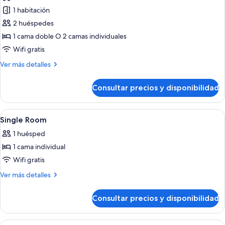
las
1 habitación
fotos
de
2 huéspedes
Mobility
1 cama doble O 2 camas individuales
Accessible
Wifi gratis
Room
Más
Ver más detalles
detalles
de
Consultar precios y disponibilidad
Mobility
Accessible
Room
Abrir
Una habitación de hotel con una cama, 
2
Single Room
todas
1 huésped
las
1 cama individual
fotos
de
Wifi gratis
Single
Más
Ver más detalles
Room
detalles
de
Consultar precios y disponibilidad
Single
Room