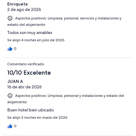
Bueno
de
-
puntuación
Enriqueta
4
Normal
2 de ago de 2026
de
-
2
Aspectos positivos: Limpieza, personal, servicios y instalaciones y
Mediocre
-
estado del alojamiento
Horrible
Todos son muy amables
Se alojó 4 noches en julio de 2026
0
Comentario verificado
10/10 Excelente
JUAN A
16 de abr de 2026
Aspectos positivos: Limpieza, personal y instalaciones y estado del
alojamiento
Buen hotel bien ubicado
Se alojó 2 noches en marzo de 2026
0