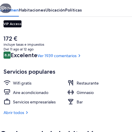
erior
Siguiente
57+
Resumen
Habitaciones
Ubicación
Políticas
VIP Access
El
172 €
precio
incluye tasas e impuestos
actual
Del 11 ago al 12 ago
es
Comentarios
Excelente
8,8
Ver 1939 comentarios
8,8 de 10
de
172 €
Servicios populares
Exterior
Wifi gratis
Restaurante
Aire acondicionado
Gimnasio
Servicios empresariales
Bar
Abrir todos