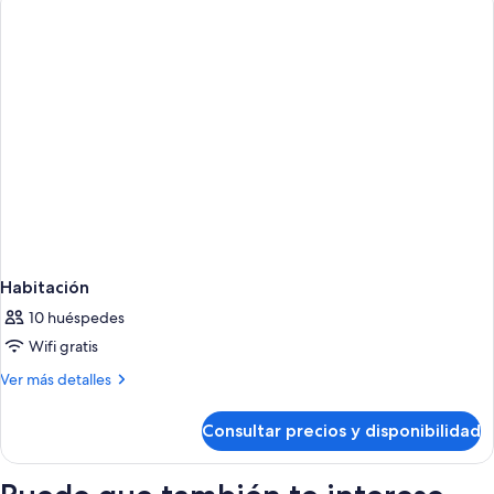
Habitación
10 huéspedes
Wifi gratis
Más
Ver más detalles
detalles
de
Consultar precios y disponibilidad
Habitación