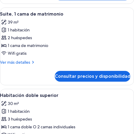
junior
Abrir
Una habitación de hotel con una cama g
5
Suite, 1 cama de matrimonio
todas
39 m²
las
1 habitación
fotos
de
2 huéspedes
Suite,
1 cama de matrimonio
1
Wifi gratis
cama
Más
Ver más detalles
de
detalles
matrimonio
de
Consultar precios y disponibilidad
Suite,
1
cama
Abrir
Habitación de hotel con dos camas, un 
4
de
Habitación doble superior
todas
matrimonio
30 m²
las
1 habitación
fotos
de
3 huéspedes
Habitación
1 cama doble O 2 camas individuales
doble