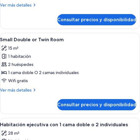
doble
Más
Ver más detalles
detalles
de
Consultar precios y disponibilidad
Habitación
estándar
doble
Abrir
Una habitación de hotel con una cama 
5
Small Double or Twin Room
todas
15 m²
las
1 habitación
fotos
de
2 huéspedes
Small
1 cama doble O 2 camas individuales
Double
Wifi gratis
or
Más
Ver más detalles
Twin
detalles
Room
de
Consultar precios y disponibilidad
Small
Double
or
Abrir
Habitación de hotel con una cama gran
5
Twin
Habitación ejecutiva con 1 cama doble o 2 individuales
todas
Room
28 m²
las