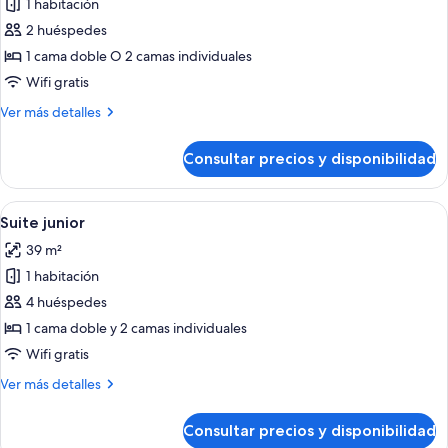
1 habitación
fotos
de
2 huéspedes
Habitación
1 cama doble O 2 camas individuales
ejecutiva
Wifi gratis
con
Más
Ver más detalles
1
detalles
cama
de
Consultar precios y disponibilidad
Habitación
doble
ejecutiva
o
con
Abrir
Habitación de hotel con una cama grand
2
7
1
Suite junior
todas
individuales
cama
39 m²
doble
las
o
1 habitación
fotos
2
de
4 huéspedes
individuales
Suite
1 cama doble y 2 camas individuales
junior
Wifi gratis
Más
Ver más detalles
detalles
de
Consultar precios y disponibilidad
Suite