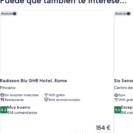
Puede que también te interese...
Radisson Blu GHR Hotel, Rome
Six Sens
Anuncio
Anuncio
Radisson Blu GHR Hotel, Rome
Six Sen
Pinciano
Centro de
Se aceptan mascotas
Wifi gratis
Spa
Restaurante
Aire acondicionado
Wifi grat
8.2
9.6
Muy bueno
Excep
8,2
9,6
sobre
sobre
814 comentarios
84 co
10,
10,
Muy
Excepcion
El
154 €
bueno,
84 coment
precio