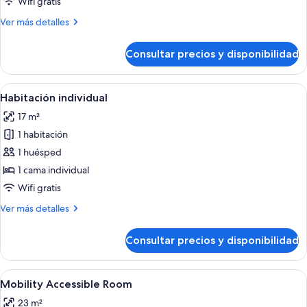
Wifi gratis
superior
Más
Ver más detalles
detalles
de
Consultar precios y disponibilidad
Habitación
doble
superior
Abrir
Una habitación de hotel con cama, escri
4
Habitación individual
todas
17 m²
las
1 habitación
fotos
de
1 huésped
Habitación
1 cama individual
individual
Wifi gratis
Más
Ver más detalles
detalles
de
Consultar precios y disponibilidad
Habitación
individual
Abrir
Habitación de hotel con una cama gran
5
Mobility Accessible Room
todas
23 m²