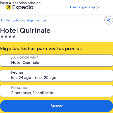
Pasar a la sección principal
Descargar app
Ver todos los alojamientos
Hotel Quirinale
Alojamiento
de
4.0 estrellas
Elige las fechas para ver los precios
¿A dónde vas?
Fechas
Personas
Buscar