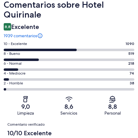
Comentarios
Comentarios sobre Hotel
Quirinale
Excelente
8,8
1939 comentarios
1090
10 - Excelente
1090
comentarios
519
8 - Bueno
519
de
comentarios
un
218
6 - Normal
218
de
total
comentarios
un
74
4 - Mediocre
74
de
de
total
comentarios
1939
un
38
2 - Horrible
38
de
de
con
total
comentarios
1939
un
una
de
de
con
total
puntuación
1939
un
una
de
9,0
8,6
8,8
de
con
total
puntuación
1939
Limpieza
Servicios
Personal
10
una
de
de
con
Comentarios
-
puntuación
1939
8
Comentario verificado
una
Excelente
de
con
-
puntuación
10/10 Excelente
6
una