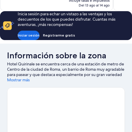
814 comentarios
incluye tasas e impuestos
actual
Del 13 ago al 14 ago
es
Inicia sesión para echar un vistazo a las ventajas y los
de
descuentos de los que puedes disfrutar. Cuantas más
154 €
aventuras, ¡más recompensas!
Iniciar sesión
Registrarme gratis
Información sobre la zona
Hotel Quirinale se encuentra cerca de una estación de metro de
Centro de la ciudad de Roma, un barrio de Roma muy agradable
para pasear y que destaca especialmente por su gran variedad
de tiendas. Además de visitar lugares emblemáticos como Plaza
Mostrar más
de España y Escalinata de la Plaza de España, puedes rodearte
de naturaleza en Villa Borghese. También merece la pena
acercarse a Coliseo y Fontana di Trevi. Los huéspedes destacan
la ubicación céntrica de este hotel, además de la proximidad de
varios atractivos turísticos. Si te mueves en transporte público,
desde aquí lo tendrás muy fácil: la Estación de metro Repubblica
- Opera House se encuentra a pocos pasos y la Parada de
tranvía Termini está a 7 minutos a pie.
Ver guía de viaje de Roma