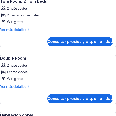
6
baja
Twin Room, 2 Twin Beds
todas
2 huéspedes
las
2 camas individuales
fotos
de
Wifi gratis
Twin
Más
Ver más detalles
Room,
detalles
de
2
Consultar precios y disponibilidad
Twin
Twin
Room,
Beds
2
Abrir
Ropa de cama hipoalergénica y edred
5
Twin
Double Room
todas
Beds
2 huéspedes
las
1 cama doble
fotos
de
Wifi gratis
Double
Más
Ver más detalles
Room
detalles
de
Consultar precios y disponibilidad
Double
Room
Abrir
Habitación de hotel con cama, escritor
5
Habitación doble