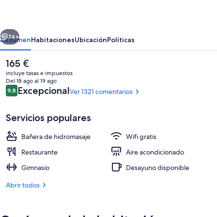
Roma
erior
Siguiente
74+
Resumen
Habitaciones
Ubicación
Políticas
El
165 €
precio
incluye tasas e impuestos
actual
Del 18 ago al 19 ago
es
Comentarios
Excepcional
9,8
Ver 1321 comentarios
9,8 de 10
de
165 €
Servicios populares
Bañera de hidromasaje
Wifi gratis
Exterior
Restaurante
Aire acondicionado
Gimnasio
Desayuno disponible
Abrir todos