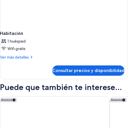
Habitación
1 huésped
Wifi gratis
Más
Ver más detalles
detalles
de
Consultar precios y disponibilidad
Habitación
Puede que también te interese...
Hotel Capannelle
Hotel Im
Anuncio
Anuncio