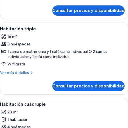
(Small)
detalles
de
Consultar precios y disponibilidad
Habitación
doble
(Small)
Abrir
Habitación de hotel con una cama grand
4
Habitación triple
todas
16 m²
las
3 huéspedes
fotos
de
1 cama de matrimonio y 1 sofá cama individual O 2 camas
individuales y 1 sofá cama individual
Habitación
Wifi gratis
triple
Más
Ver más detalles
detalles
de
Consultar precios y disponibilidad
Habitación
triple
Abrir
Una habitación de hotel con tres camas,
5
Habitación cuádruple
todas
23 m²
las
1 habitación
fotos
de
4 huéspedes