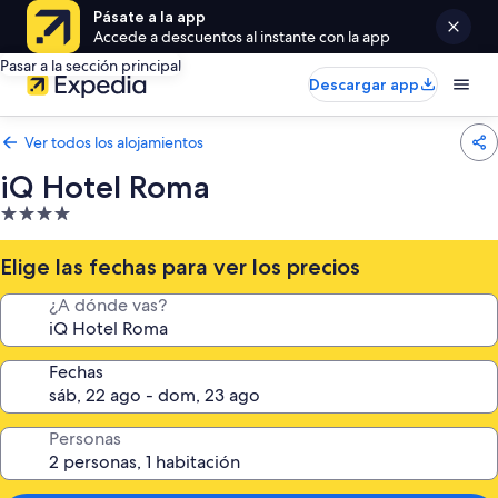
Pásate a la app
Accede a descuentos al instante con la app
Pasar a la sección principal
Descargar app
Ver todos los alojamientos
iQ Hotel Roma
Alojamiento
de
4.0 estrellas
Elige las fechas para ver los precios
¿A dónde vas?
Fechas
Personas