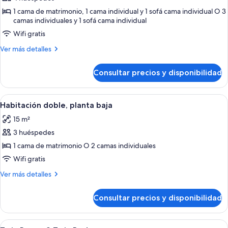
Habitación
1 cama de matrimonio, 1 cama individual y 1 sofá cama individual O 3
camas individuales y 1 sofá cama individual
cuádruple
Wifi gratis
Más
Ver más detalles
detalles
de
Consultar precios y disponibilidad
Habitación
cuádruple
Abrir
Habitación de hotel con cama, mesitas 
4
Habitación doble, planta baja
todas
15 m²
las
3 huéspedes
fotos
de
1 cama de matrimonio O 2 camas individuales
Habitación
Wifi gratis
doble,
Más
Ver más detalles
planta
detalles
baja
de
Consultar precios y disponibilidad
Habitación
doble,
planta
Abrir
Ropa de cama hipoalergénica y edred