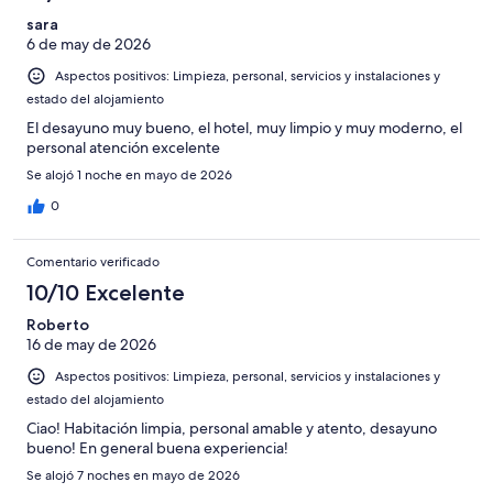
una
Bueno
de
-
puntuación
sara
4
Normal
6 de may de 2026
de
-
2
Aspectos positivos: Limpieza, personal, servicios y instalaciones y
Mediocre
-
estado del alojamiento
Horrible
El desayuno muy bueno, el hotel, muy limpio y muy moderno, el
personal atención excelente
Se alojó 1 noche en mayo de 2026
0
Comentario verificado
10/10 Excelente
Roberto
16 de may de 2026
Aspectos positivos: Limpieza, personal, servicios y instalaciones y
estado del alojamiento
Ciao! Habitación limpia, personal amable y atento, desayuno
bueno! En general buena experiencia!
Se alojó 7 noches en mayo de 2026