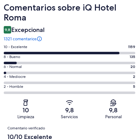
Comentarios
Comentarios sobre iQ Hotel
Roma
Excepcional
9,8
1321 comentarios
1159
10 - Excelente
1159
comentarios
135
8 - Bueno
135
de
comentarios
un
20
6 - Normal
20
de
total
comentarios
un
2
4 - Mediocre
2
de
de
total
comentarios
1321
un
5
2 - Horrible
5
de
de
con
total
comentarios
1321
un
una
de
de
con
total
puntuación
1321
un
una
de
10
9,8
9,8
de
con
total
puntuación
1321
Limpieza
Servicios
Personal
10
una
de
de
con
Comentarios
-
puntuación
1321
8
Comentario verificado
una
Excelente
de
con
-
puntuación
10/10 Excelente
6