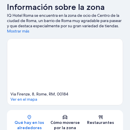
Información sobre la zona
IQ Hotel Roma se encuentra en la zona de ocio de Centro de la
ciudad de Roma, un barrio de Roma muy agradable para pasear
y que destaca especialmente por su gran variedad de tiendas.
Para admirar la belleza natural de esta región, nada como Villa
Mostrar más
Borghese y Circo Máximo. Si prefieres dar un toque cultural a
tus vacaciones, visita Museos Vaticanos y Castillo de
Sant'Angelo. ¿Te apetece disfrutar de un evento especial?
Puedes consultar el calendario de Estadio Olímpico o Auditorio
Parco della Musica. Dedica algo de tiempo a descubrir cuáles
son las actividades de la zona, entre las que se incluye el alquiler
de segways. Los huéspedes destacan la ubicación céntrica de
este hotel, además de la proximidad de varios atractivos
turísticos. Si te mueves en transporte público, desde aquí lo
tendrás muy fácil: la Estación de metro Repubblica - Opera
House está a 6 minutos a pie y la Parada de tranvía Termini
queda a 7 minutos.
Ver guía de viaje de Roma
Via Firenze, 8, Rome, RM, 00184
Ver en el mapa
Mapa
Qué hay en los
Cómo moverse
Restaurantes
alrededores
por la zona