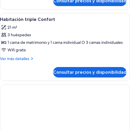
Consultar precios y disponibilidad
Habitación
individuales,
con
2
2
Abrir
Habitación de hotel con dos camas, un e
camas
7
camas
Habitación triple Confort
todas
individuales,
individuales
21 m²
2
las
camas
3 huéspedes
fotos
individuales
de
1 cama de matrimonio y 1 cama individual O 3 camas individuales
Habitación
Wifi gratis
triple
Más
Ver más detalles
Confort
detalles
de
Consultar precios y disponibilidad
Habitación
triple
Confort