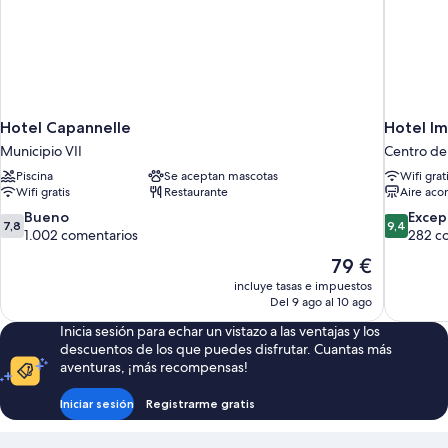
Hotel Capannelle
Hotel I
Municipio VII
Centro de
Piscina
Se aceptan mascotas
Wifi grat
Wifi gratis
Restaurante
Aire aco
7.8
9.4
Bueno
Excep
7,8
9,4
sobre
sobre
1.002 comentarios
282 c
10,
10,
El
79 €
Bueno,
Excepcion
precio
incluye tasas e impuestos
1.002 comentarios
282 comen
actual
Del 9 ago al 10 ago
es
Inicia sesión para echar un vistazo a las ventajas y los
de
descuentos de los que puedes disfrutar. Cuantas más
79 €
aventuras, ¡más recompensas!
Iniciar sesión
Registrarme gratis