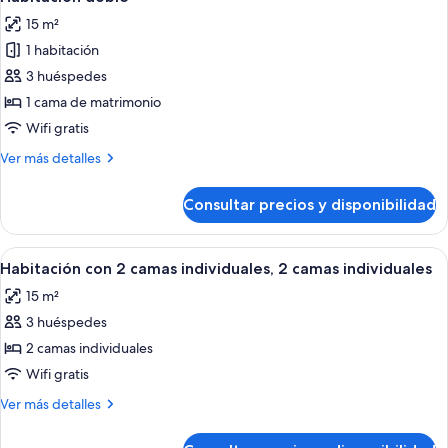
todas
15 m²
las
1 habitación
fotos
de
3 huéspedes
Habitación
1 cama de matrimonio
doble
Wifi gratis
Más
Ver más detalles
detalles
de
Consultar precios y disponibilidad
Habitación
doble
Abrir
Habitación de hotel con dos camas, un e
6
Habitación con 2 camas individuales, 2 camas individuales
todas
15 m²
las
3 huéspedes
fotos
de
2 camas individuales
Habitación
Wifi gratis
con
Más
Ver más detalles
2
detalles
camas
de