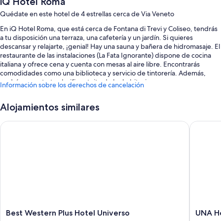
iQ Hotel Roma
Quédate en este hotel de 4 estrellas cerca de Via Veneto
En iQ Hotel Roma, que está cerca de Fontana di Trevi y Coliseo, tendrás
a tu disposición una terraza, una cafetería y un jardín. Si quieres
descansar y relajarte, ¡genial! Hay una sauna y bañera de hidromasaje. El
restaurante de las instalaciones (La Fata Ignorante) dispone de cocina
italiana y ofrece cena y cuenta con mesas al aire libre. Encontrarás
comodidades como una biblioteca y servicio de tintorería. Además,
podrás conectarte al wifi gratuito de las habitaciones.
Información sobre los derechos de cancelación
También hay otros servicios, como:
Alojamientos similares
Servicio de limusina o coche con chófer, desayuno bufé (de pago) y
asistencia turística y para la compra de entradas
Best Western Plus Hotel Universo
UNA Hot
Café o té en las zonas comunes, una máquina expendedora y
portero o botones
Personal multilingüe, un servicio de recepción las 24 horas y una caja
fuerte en recepción
Los huéspedes valoran muy positivamente su restaurante, su
desayuno y su céntrica ubicación
Características de la habitación
Best
UNA
Best Western Plus Hotel Universo
UNA H
Las 87 habitaciones ofrecen características entre las que se incluyen
Western
Hotels