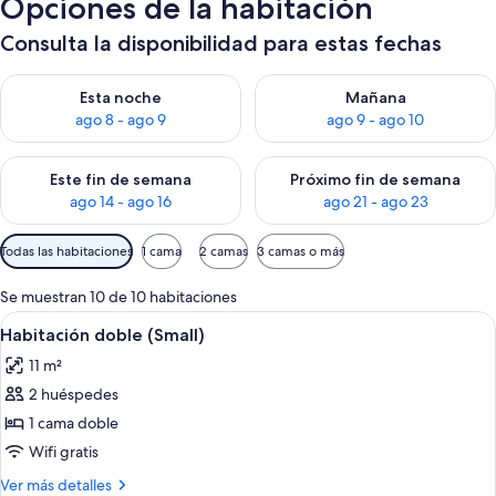
Opciones de la habitación
Consulta la disponibilidad para estas fechas
Consulta la disponibilidad para esta noche, ago 8 - ago 9
Consulta la disponibilidad pa
Esta noche
Mañana
ago 8 - ago 9
ago 9 - ago 10
Consulta la disponibilidad para este fin de semana, ago 14 - a
Consulta la disponibilidad par
Este fin de semana
Próximo fin de semana
ago 14 - ago 16
ago 21 - ago 23
Filtros
Todas las habitaciones
1 cama
2 camas
3 camas o más
disponibles
para
Se muestran 10 de 10 habitaciones
las
Abrir
Una habitación de hotel con cama, mesi
4
Habitación doble (Small)
habitaciones
todas
11 m²
las
2 huéspedes
fotos
de
1 cama doble
Habitación
Wifi gratis
doble
Más
Ver más detalles