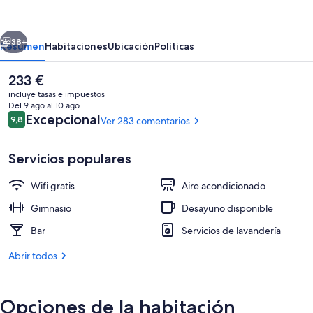
Collection
Filippo,
erior
Siguiente
Rome-
38+
Resumen
Habitaciones
Ubicación
Políticas
Fontana
El
233 €
di
precio
incluye tasas e impuestos
Trevi
actual
Del 9 ago al 10 ago
es
Comentarios
Excepcional
9,8
Ver 283 comentarios
9,8 de 10
de
233 €
Servicios populares
Wifi gratis
Aire acondicionado
Terraza o patio
Gimnasio
Desayuno disponible
Bar
Servicios de lavandería
Abrir todos
Opciones de la habitación