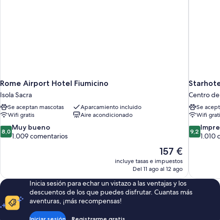
Rome Airport Hotel Fiumicino
Starhote
Isola Sacra
Centro de
Se aceptan mascotas
Aparcamiento incluido
Se acept
Wifi gratis
Aire acondicionado
Wifi grat
8.0
9.2
Muy bueno
Impre
8,0
9,2
sobre
sobre
1.009 comentarios
1.010 
10,
10,
El
157 €
Muy
Impresion
precio
incluye tasas e impuestos
bueno,
1.010 com
actual
Del 11 ago al 12 ago
1.009 comentarios
es
Inicia sesión para echar un vistazo a las ventajas y los
de
descuentos de los que puedes disfrutar. Cuantas más
157 €
aventuras, ¡más recompensas!
Iniciar sesión
Registrarme gratis