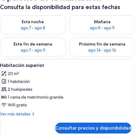
Consulta la disponibilidad para estas fechas
Consulta la disponibilidad para esta noche, ago 7 - ago 8
Consulta la disponibilidad pa
Esta noche
Mañana
ago 7 - ago 8
ago 8 - ago 9
Consulta la disponibilidad para este fin de semana, ago 7 - ag
Consulta la disponibilidad par
Este fin de semana
Próximo fin de semana
ago 7 - ago 9
ago 14 - ago 16
Abrir
Habitación de hotel con una cama grande
4
Habitación superior
todas
20 m²
las
1 habitación
fotos
de
2 huéspedes
Habitación
1 cama de matrimonio grande
superior
Wifi gratis
Más
Ver más detalles
detalles
de
Consultar precios y disponibilidad
Habitación