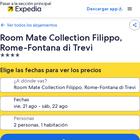
Pasar a la sección principal
Descargar app
Ver todos los alojamientos
Room Mate Collection Filippo,
Rome-Fontana di Trevi
Alojamiento
de
4.0 estrellas
Elige las fechas para ver los precios
¿A dónde vas?
Fechas
Personas