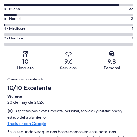
comentarios
27
8 - Bueno
27
de
comentarios
un
2
6 - Normal
2
de
total
comentarios
un
1
4 - Mediocre
1
de
de
total
comentarios
283
un
1
2 - Horrible
1
de
de
con
total
comentarios
283
un
una
de
de
con
total
puntuación
283
un
una
de
10
9,6
9,8
de
con
total
puntuación
283
Limpieza
Servicios
Personal
10
una
de
de
con
Comentarios
-
puntuación
283
8
Comentario verificado
una
Excelente
de
con
-
puntuación
10/10 Excelente
6
una
Bueno
de
-
puntuación
Viviana
4
Normal
23 de may de 2026
de
-
2
Aspectos positivos: Limpieza, personal, servicios y instalaciones y
Mediocre
-
estado del alojamiento
Horrible
Traducir con Google
Es la segunda vez que nos hospedamos en este hotel nos