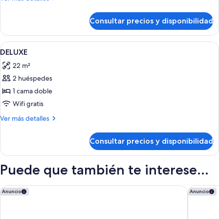
detalles
de
Consultar precios y disponibilidad
Habitación
Abrir
Minibar, caja fuerte, escritorio y espac
9
DELUXE
todas
22 m²
las
2 huéspedes
fotos
de
1 cama doble
DELUXE
Wifi gratis
Más
Ver más detalles
detalles
de
Consultar precios y disponibilidad
DELUXE
Puede que también te interese...
Rome Airport Hotel Fiumicino
Starhote
Anuncio
Anuncio