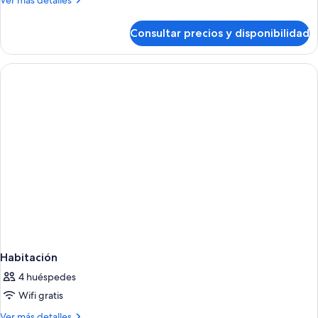
Ver más detalles
detalles
de
Consultar precios y disponibilidad
Habitación
Deluxe
Habitación
4 huéspedes
Wifi gratis
Más
Ver más detalles