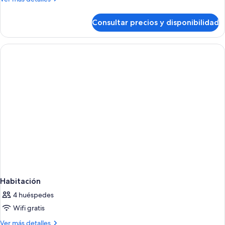
detalles
de
Consultar precios y disponibilidad
Habitación
Habitación
4 huéspedes
Wifi gratis
Más
Ver más detalles