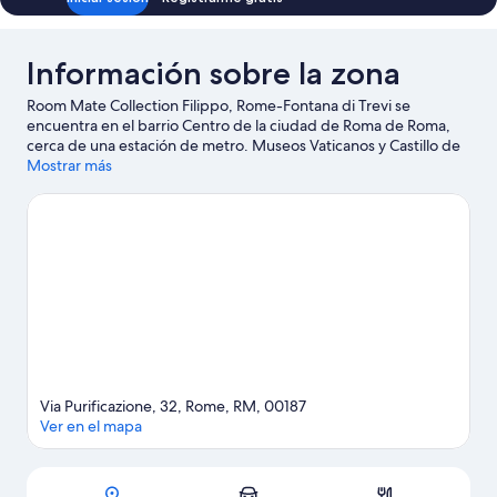
Información sobre la zona
Room Mate Collection Filippo, Rome-Fontana di Trevi se
encuentra en el barrio Centro de la ciudad de Roma de Roma,
cerca de una estación de metro. Museos Vaticanos y Castillo de
Sant'Angelo son puntos fundamentales para los aficionados a la
Mostrar más
cultura; añádelos a tu itinerario junto con Escalinata de la Plaza
de España y Fontana di Trevi. ¿Te apetece disfrutar de un
evento especial? Puedes consultar el calendario de Estadio
Olímpico o Auditorio Parco della Musica.
Ver guía de viaje de
Roma
Via Purificazione, 32, Rome, RM, 00187
Ver en el mapa
Mapa