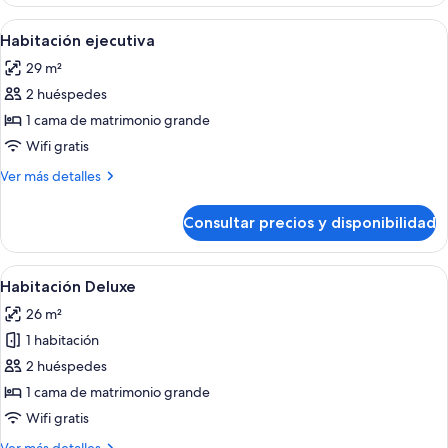
superior
Abrir
Un dormitorio moderno con una cama g
6
Habitación ejecutiva
todas
29 m²
las
2 huéspedes
fotos
de
1 cama de matrimonio grande
Habitación
Wifi gratis
ejecutiva
Más
Ver más detalles
detalles
de
Consultar precios y disponibilidad
Habitación
ejecutiva
Abrir
Habitación de hotel moderna con una c
8
Habitación Deluxe
todas
26 m²
las
1 habitación
fotos
de
2 huéspedes
Habitación
1 cama de matrimonio grande
Deluxe
Wifi gratis
Más