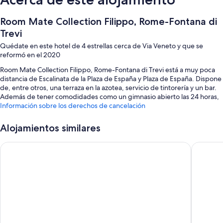
Room Mate Collection Filippo, Rome-Fontana di
Trevi
Quédate en este hotel de 4 estrellas cerca de Via Veneto y que se
reformó en el 2020
Room Mate Collection Filippo, Rome-Fontana di Trevi está a muy poca
distancia de Escalinata de la Plaza de España y Plaza de España. Dispone
de, entre otros, una terraza en la azotea, servicio de tintorería y un bar.
Además de tener comodidades como un gimnasio abierto las 24 horas,
los huéspedes también pueden conectarse al wifi gratuito de las
Información sobre los derechos de cancelación
habitaciones.
Alojamientos similares
También hay otros servicios, como:
Desayuno bufé (de pago), asistencia turística y para la compra de
Hotel Imperiale by OMNIA hotels
Condotti
entradas y consigna de equipaje
Un ascensor, un jardín vertical y un servicio de recepción las 24 horas
Una caja fuerte en recepción y espacios sin humos
Los huéspedes valoran muy positivamente la amabilidad del
personal
Características de la habitación