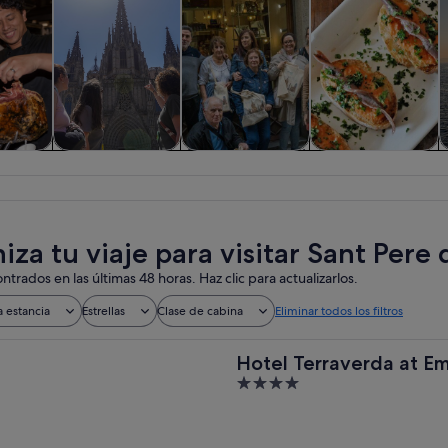
iadas y
Historia y cultura
Comidas,
Visitas privadas y
V
nes de
bebidas y vida
personalizadas
ía
nocturna
za tu viaje para visitar Sant Pere d
ntrados en las últimas 48 horas. Haz clic para actualizarlos.
a estancia
Estrellas
Clase de cabina
Eliminar todos los filtros
Hotel Terraverda at E
4
out
of
5