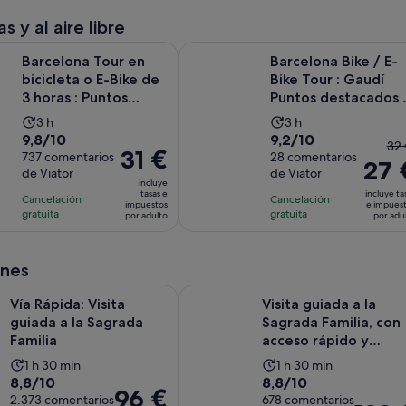
act
4 horas
por
s y al aire libre
es
y
adulto
de
Tour en bicicleta o E-Bike de 3 horas : Puntos destacados y joy
Barcelona Bike / E-Bike Tour : Ga
30 minutos
Barcelona Tour en
Barcelona Bike / E-
54
bicicleta o E-Bike de
Bike Tour : Gaudí
po
3 horas : Puntos
Puntos destacados 
ad
destacados y joyas...
Gemas ocultas
La
La
3 h
3 h
9.8
9.2
9,8/10
9,2/10
duración
duración
El
32 
El
31 €
sobre
737 comentarios
sobre
28 comentarios
de
de
27 
pr
precio
de Viator
de Viator
10
10
la
la
ant
incluye
es
con
con
tasas e
incluye ta
actividad
actividad
Cancelación
Cancelación
er
impuestos
e impues
de
737
28
gratuita
gratuita
es
es
por adulto
por adu
de
31 €
comentarios
comentarios
de
de
32
por
3 horas
3 horas
y
adulto
ones
el
Se abre en una pestaña nue
 Visita guiada a la Sagrada Familia
Visita guiada a la Sagrada Familia,
act
Vía Rápida: Visita
Visita guiada a la
es
guiada a la Sagrada
Sagrada Familia, con
de
Familia
acceso rápido y
27
entrada a la torre
La
La
1 h 30 min
1 h 30 min
po
8.8
8.8
8,8/10
8,8/10
duración
duración
El
96 €
ad
sobre
2.373 comentarios
sobre
678 comentarios
de
de