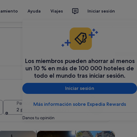
jamiento
Ayuda
Viajes
Iniciar sesión
Organiza tu viaje
Los miembros pueden ahorrar al menos
un 10 % en más de 100 000 hoteles de
todo el mundo tras iniciar sesión.
Iniciar sesión
Añadir varias fechas o destinos
Personas
Más información sobre Expedia Rewards
Buscar
2 personas, 1 habitación
Danos tu opinión
abre en una pestaña nueva
Se abre en una pestaña nueva
Se abre en una pestaña nueva
Se abre en una pes
Se a
personalizadas
isitas acuáticas y cruceros
Espectáculos y conciertos
Aventuras y al aire libre
Atraccion