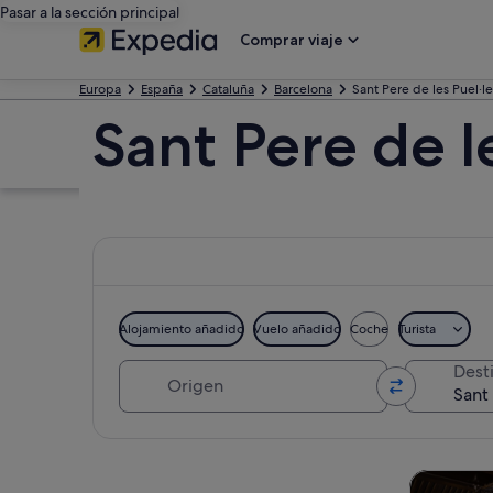
Pasar a la sección principal
Comprar viaje
Europa
España
Cataluña
Barcelona
Sant Pere de les Puel·le
Sant Pere de l
Alojamiento añadido
Vuelo añadido
Coche
Turista
Origen
Dest
Ver mapa
Visitas gu