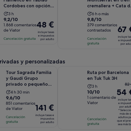
Cordobes con opción
cremallera + Cata d
de Cena
vinos con tapas o
La
La
3 h
6 h o más
almue...
9.2
9.8
9,2/10
9,8/10
duración
duración
El
48 €
sobre
1.868 comentarios
sobre
379 comentarios
de
de
El
67 
precio
de Viator
contrastados
10
10
la
la
incluye tasas
precio
es
e impuestos
con
con
incluye ta
actividad
actividad
Cancelación gratuita
Cancelación
es
por adulto
de
e impues
1868
379
gratuita
es
es
por adu
de
48 €
comentarios
comentarios
de
de
67 €
por
3 horas
6 horas
por
adulto
privadas y personalizadas
adulto
Se
S
ada Familia y Gaudí Grupo privado o pequeño con entradas
Ruta por Barcelona en Tuk Tuk 3H
Tour Sagrada Familia
Ruta por Barcelona
y Gaudí Grupo
en Tuk Tuk 3H
El
privado o pequeño
82 
La
3 h
con entradas
54 
pr
10.0
10/10
La
4 h 30 min
duración
ant
9.6
9,6/10
sobre
1 comentario de
duración
de
incluye ta
er
Viator
sobre
851 comentarios
10
e impues
de
la
El
141 €
por adul
de
de Viator
10
con
la
actividad
* Selecci
precio
más de 
82
con
incluye tasas e
1
actividad
es
Cancelación
es
adultos p
impuestos
Cancelación
y
que el pre
851
gratuita
comentario
es
por adulto
de
de
gratuita
sea más b
el
comentarios
de
3 horas
141 €