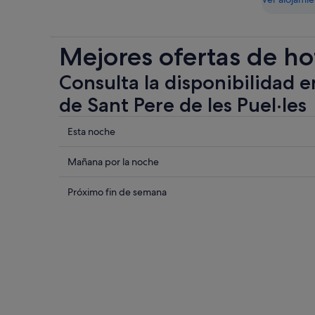
Mejores ofertas de ho
Consulta la disponibilidad e
de Sant Pere de les Puel·les
Comprueba
Esta noche
los
precios
Comprueba
Mañana por la noche
cerca
los
de
precios
Comprueba
Próximo fin de semana
Sant
cerca
los
Pere
de
precios
de
Sant
cerca
les
Pere
de
Puel·les
de
Sant
para
les
Pere
esta
Puel·les
de
noche,
para
les