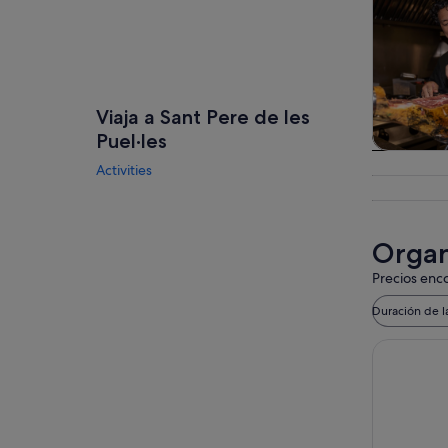
Viaja a Sant Pere de les
Puel·les
Visitas gu
Activities
excursio
un d
Organi
Precios enco
Duración de l