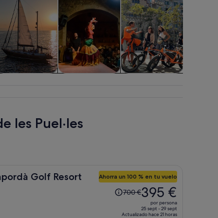
isitas acuáticas y
Espectáculos y
Aventuras y al
Atraccion
cruceros
conciertos
aire libre
e les Puel·les
mpordà Golf Resort
Ahorra un 100 % en tu vuelo
El
395 €
700 €
precio
por persona
era
25 sept - 29 sept
Actualizado hace 21 horas
de