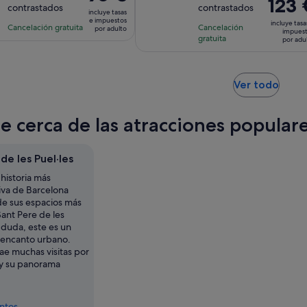
El
123 
precio
contrastados
contrastados
10
10
la
la
incluye tasas
precio
es
e impuestos
con
con
incluye tasa
actividad
actividad
Cancelación gratuita
Cancelación
es
por adulto
de
impues
2373
678
gratuita
es
es
por adu
de
96 €
comentarios
comentarios
de
de
123 €
por
1 hora
1 hora
por
adulto
y
y
Se
Ver todo
adulto
abre
30 minutos
30 minutos
en
e cerca de las atracciones populare
una
pest
nuev
de les Puel·les
historia más
iva de Barcelona
e sus espacios más
ant Pere de les
n duda, este es un
 encanto urbano.
ae muchas visitas por
y su panorama
entos