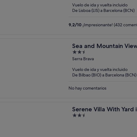
Vuelo de ida y vuelta incluido
De Lisboa (LIS) a Barcelona (BCN)
9,2
/
10
¡Impresionante! (432 coment
Sea and Mountain View 
2.5
out
Serra Brava
of
Vuelo de ida y vuelta incluido
5
De Bilbao (BIO) a Barcelona (BCN)
No hay comentarios
Serene Villa With Yard 
2.5
out
of
5