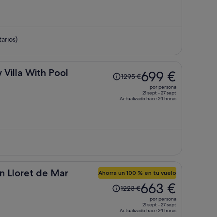
700 €,
ahora
es
arios)
de
395 €
por
persona
El
Villa With Pool
699 €
1295 €
precio
por persona
era
21 sept - 27 sept
Actualizado hace 24 horas
de
1295 €,
ahora
es
de
699 €
por
in Lloret de Mar
persona
Ahorra un 100 % en tu vuelo
El
663 €
1223 €
precio
por persona
era
21 sept - 27 sept
Actualizado hace 24 horas
de