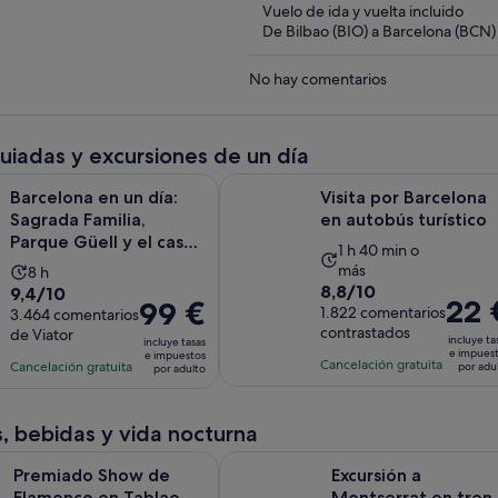
Vuelo de ida y vuelta incluido
De Bilbao (BIO) a Barcelona (BCN)
No hay comentarios
guiadas y excursiones de un día
en un día: Sagrada Familia, Parque Güell y el casco antiguo con 
Visita por Barcelona en autobús tur
Barcelona en un día:
Visita por Barcelona
Sagrada Familia,
en autobús turístico
Parque Güell y el casco
La
1 h 40 min o
antiguo con r...
más
La
8 h
duración
8.8
8,8/10
9.4
9,4/10
duración
de
El
22 
El
99 €
sobre
1.822 comentarios
sobre
3.464 comentarios
de
la
precio
precio
contrastados
de Viator
10
10
la
actividad
incluye ta
incluye tasas
es
es
e impues
e impuestos
con
con
actividad
Cancelación gratuita
es
Cancelación gratuita
por adu
por adulto
de
de
1822
3464
es
de
22 €
99 €
comentarios
comentarios
de
1 hora
por
por
, bebidas y vida nocturna
8 horas
y
adulto
adulto
40 minutos
S
Show de Flamenco en Tablao Cordobes con opción de Cena
Excursión a Montserrat en tren cre
Premiado Show de
Excursión a
Flamenco en Tablao
Montserrat en tren