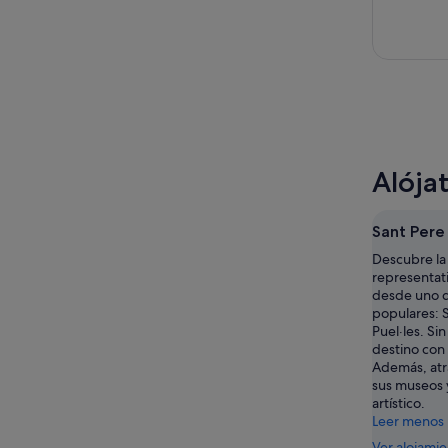
Alójat
Sant Pere 
Descubre la 
representat
desde uno d
populares: S
Puel·les. Si
destino con
Además, atr
sus museos 
artístico.
Leer menos
Ver alojami