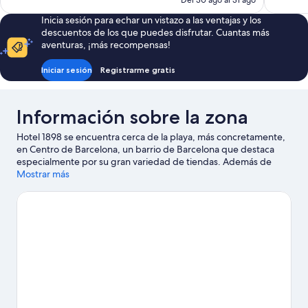
Del 30 ago al 31 ago
es
Inicia sesión para echar un vistazo a las ventajas y los
de
descuentos de los que puedes disfrutar. Cuantas más
162 €
aventuras, ¡más recompensas!
Iniciar sesión
Registrarme gratis
Información sobre la zona
Hotel 1898 se encuentra cerca de la playa, más concretamente,
en Centro de Barcelona, un barrio de Barcelona que destaca
especialmente por su gran variedad de tiendas. Además de
visitar lugares emblemáticos como Catedral de Barcelona y Casa
Mostrar más
Batlló, si lo tuyo son las compras tienes que pasar por La Rambla
y Mercado de la Boquería. ¿Te apetece disfrutar de un evento
especial? Puedes buscar el calendario de Camp Nou. Si quieres
opciones para una noche diferente, Sala Apolo es un buen
punto de partida.
Ver guía de viaje de Barcelona