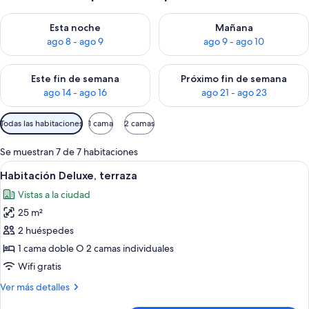
Consulta la disponibilidad para esta noche, ago 8 - ago 9
Consulta la disponibilidad pa
Esta noche
Mañana
ago 8 - ago 9
ago 9 - ago 10
Consulta la disponibilidad para este fin de semana, ago 14 - a
Consulta la disponibilidad par
Este fin de semana
Próximo fin de semana
ago 14 - ago 16
ago 21 - ago 23
Filtros
Todas las habitaciones
1 cama
2 camas
disponibles
para
Se muestran 7 de 7 habitaciones
las
Abrir
Habitación de hotel con una cama gran
7
Habitación Deluxe, terraza
habitaciones
todas
Vistas a la ciudad
las
25 m²
fotos
de
2 huéspedes
Habitación
1 cama doble O 2 camas individuales
Deluxe,
Wifi gratis
terraza
Más
Ver más detalles
detalles