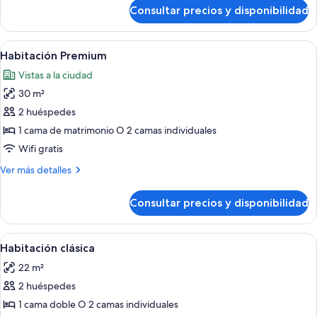
de
Consultar precios y disponibilidad
Habitación
Deluxe,
terraza
Abrir
Una habitación de hotel con cama, sofá
7
Habitación Premium
todas
Vistas a la ciudad
las
30 m²
fotos
de
2 huéspedes
Habitación
1 cama de matrimonio O 2 camas individuales
Premium
Wifi gratis
Más
Ver más detalles
detalles
de
Consultar precios y disponibilidad
Habitación
Premium
Abrir
Una habitación de hotel con una cama 
7
Habitación clásica
todas
22 m²
las
2 huéspedes
fotos
de
1 cama doble O 2 camas individuales