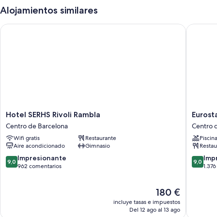
Alojamientos similares
Hotel SERHS Rivoli Rambla
Eurostar
Hotel
Eurostar
Hotel SERHS Rivoli Rambla
Eurost
SERHS
Grand
Centro de Barcelona
Centro 
Rivoli
Marina
Wifi gratis
Restaurante
Piscin
Rambla
Centro
Aire acondicionado
Gimnasio
Restau
Centro
de
de
Barcelo
9.0
9.0
Impresionante
Imp
9,0
9,0
Barcelona
sobre
sobre
962 comentarios
1.37
10,
10,
Impresionante,
Impresi
El
180 €
962 comentarios
1.376 co
precio
incluye tasas e impuestos
actual
Del 12 ago al 13 ago
es