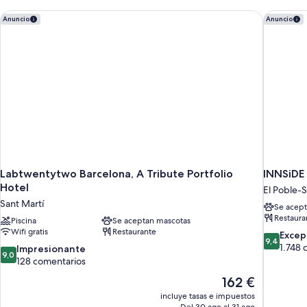
Labtwentytwo Barcelona, A Tribute Portfolio Hotel
INNSiDE 
Anuncio
Anuncio
Labtwentytwo Barcelona, A Tribute Portfolio
INNSiDE
Hotel
El Poble-
Sant Martí
Se acept
Restaura
Piscina
Se aceptan mascotas
Wifi gratis
Restaurante
9.4
Excep
9,4
sobre
1.748 
9.0
Impresionante
9,0
10,
sobre
128 comentarios
Excepcion
10,
El
162 €
1.748 com
Impresionante,
precio
incluye tasas e impuestos
128 comentarios
actual