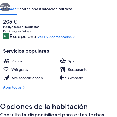
erior
Siguiente
85+
Resumen
Habitaciones
Ubicación
Políticas
El
205 €
precio
incluye tasas e impuestos
actual
Del 23 ago al 24 ago
es
Comentarios
Excepcional
9,4
Ver 1129 comentarios
9,4 de 10
de
205 €
Servicios populares
Piscina
Spa
Sauna, bañera de hidromasaje, baño
Wifi gratis
Restaurante
Aire acondicionado
Gimnasio
Abrir todos
Opciones de la habitación
Consulta la disponibilidad para estas fechas