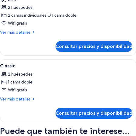
las
2 huéspedes
fotos
de
2 camas individuales O 1 cama doble
DOUBLE
Wifi gratis
1
Más
Ver más detalles
or
detalles
2
de
Consultar precios y disponibilidad
DOUBLE
BEDS
1
CLASSIC
or
Abrir
Habitación de hotel con una cama grand
6
2
Classic
todas
BEDS
2 huéspedes
CLASSIC
las
1 cama doble
fotos
de
Wifi gratis
Classic
Más
Ver más detalles
detalles
de
Consultar precios y disponibilidad
Classic
Puede que también te interese...