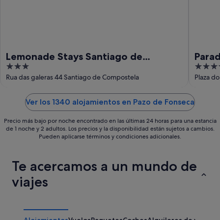
ago
Lemonade Stays Santiago de
Para
3
5
Compostela
out
out
Rua das galeras 44 Santiago de Compostela
Plaza d
of
of
5
5
Ver los 1340 alojamientos en Pazo de Fonseca
Precio más bajo por noche encontrado en las últimas 24 horas para una estancia
de 1 noche y 2 adultos. Los precios y la disponibilidad están sujetos a cambios.
Pueden aplicarse términos y condiciones adicionales.
Te acercamos a un mundo de
viajes