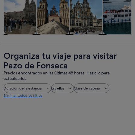
Visitas guiadas
Historia y
Visitas
Comidas,
y excursiones
cultura
privadas y
bebidas y vida
de un día
personalizadas
nocturna
Organiza tu viaje para visitar
Pazo de Fonseca
Precios encontrados en las últimas 48 horas. Haz clic para
actualizarlos.
Duración de la estancia
Estrellas
Clase de cabina
Eliminar todos los filtros