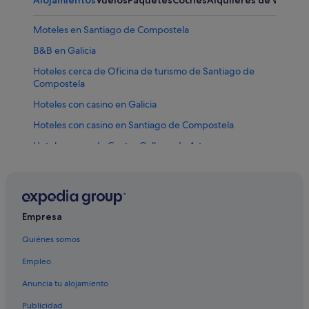
Alojamientos
Vuelos
Paquetes
Coches
Alquileres de vacaci
Moteles en Santiago de Compostela
B&B en Galicia
Hoteles cerca de Oficina de turismo de Santiago de
Compostela
Hoteles con casino en Galicia
Hoteles con casino en Santiago de Compostela
Hoteles cerca de Centro Gallego de Arte
Contemporáneo
Castillos en Santiago de Compostela
Barcelo hoteles en Santiago de Compostela
Empresa
Casas barco en Galicia
Quiénes somos
Apartoteles en Santiago de Compostela
Santiago de Compostela hoteles
Empleo
Posadas en Galicia
Anuncia tu alojamiento
Hoteles para ir de compras en Galicia
Publicidad