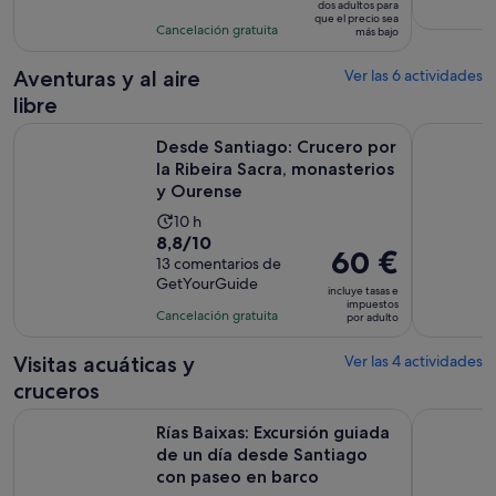
dos adultos para
25 €
con
actividad
que el precio sea
Cancelación gratuita
por
más bajo
16
es
adulto*
comentarios
de
Aventuras y al aire
Ver las 6 actividades
2 horas
libre
Desde Santiago: Crucero por la Ribeira Sacra, monasterios 
Ribeira Sa
Desde Santiago: Crucero por
la Ribeira Sacra, monasterios
y Ourense
La
10 h
8.8
8,8/10
duración
El
60 €
sobre
13 comentarios de
de
precio
GetYourGuide
10
la
incluye tasas e
es
impuestos
con
actividad
Cancelación gratuita
por adulto
de
13
es
60 €
comentarios
de
Visitas acuáticas y
Ver las 4 actividades
por
10 horas
cruceros
adulto
Rías Baixas: Excursión guiada de un día desde Santiago con
Desde Sant
Rías Baixas: Excursión guiada
de un día desde Santiago
con paseo en barco