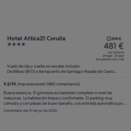
El
Hotel Attica21 Coruña
674 €
precio
481 €
4
era
out
por persona
de
of
24 sept - 27 sept
Actualizado hace 1 día
674 €,
5
Vuelo de ida y vuelta sin escalas incluido
ahora
De Bilbao (BIO) a Aeropuerto de Santiago-Rosalía de Casto
es
(SCQ)
de
9,2
/
10
¡Impresionante! (480 comentarios)
481 €
por
Buena estancia. El gimnasio es bastante completo a nivel de
máquinas. La habitación limpia y confortable. El parking muy
persona
cómodo y con plazas de buen tamaño, con entrada automática por
matrícula. ¡Para repetir!
Comentario del 31 de jul de 2026