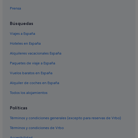
Castillos en Galicia
Prensa
Hoteles con todo incluido en Galicia
Búsquedas
Hoteles con spa en Galicia
Viajes a España
Hilton Hotels en Santiago de Compostela
Galicia hoteles
Hoteles en España
Hoteles con bodega en Galicia
Alquileres vacacionales España
Pensiones en Santiago de Compostela
Paquetes de viaje a España
Casas de huéspedes en Santiago de Compostela
Vuelos baratos en España
Hoteles de negocios en Santiago de Compostela
Alquiler de coches en España
Hoteles con conserje en Galicia
Todos los alojamientos
Residences en Galicia
Políticas
Hoteles cerca de Museo de la Catedral de Santiago de
Compostela
Términos y condiciones generales (excepto para reservas de Vrbo)
Cabañas en Galicia
Términos y condiciones de Vrbo
Condominios en Santiago de Compostela
Accesibilidad