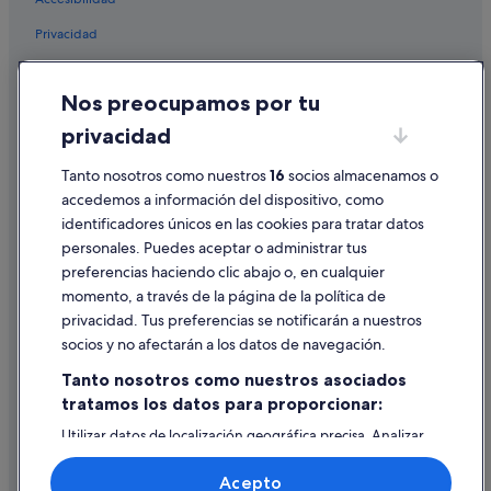
Hoteles de 3 estrellas en Santiago de Compostela
Privacidad
Petit Palace hoteles en Santiago de Compostela
Cookies
Moteles en Galicia
Nos preocupamos por tu
Condiciones de uso
Campings de caravanas en Galicia
privacidad
Información legal/contacto
Villas en Santiago de Compostela
Pautas sobre el contenido y cómo denunciar contenido
Tanto nosotros como nuestros
16
socios almacenamos o
B&B en Santiago de Compostela
accedemos a información del dispositivo, como
Hoteles con spa en Santiago de Compostela
identificadores únicos en las cookies para tratar datos
Ayuda
Hoteles que aceptan mascotas en Centro de la ciudad
personales. Puedes aceptar o administrar tus
de Santiago de Compostela
Ayuda
preferencias haciendo clic abajo o, en cualquier
Casas de huéspedes en Galicia
momento, a través de la página de la política de
Cancelar un vuelo
privacidad. Tus preferencias se notificarán a nuestros
Hoteles cerca de Pazo de Fonseca
Cancelar una reserva de hotel o de un alquiler vacacional
socios y no afectarán a los datos de navegación.
Hoteles que aceptan mascotas en Santiago de
Plazos de reembolso
Tanto nosotros como nuestros asociados
Compostela
tratamos los datos para proporcionar:
Utilizar un cupón de Expedia
Hoteles con bar en Galicia
Utilizar datos de localización geográfica precisa. Analizar
Documentos para viajes internacionales
Hoteles históricos en Santiago de Compostela
activamente las características del dispositivo para su
identificación. Almacenar la información en un dispositivo
Centro histórico de Santiago de Compostela hoteles
Acepto