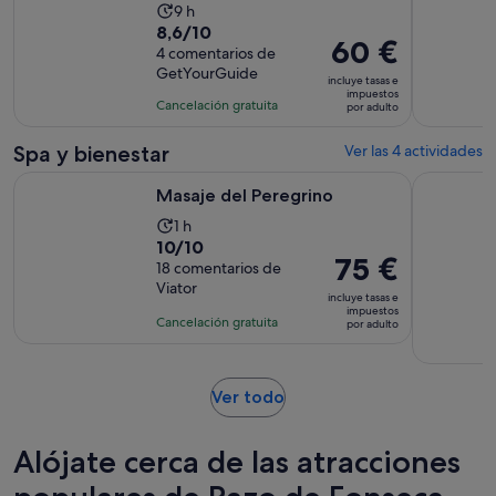
La
9 h
8.6
8,6/10
duración
El
60 €
sobre
4 comentarios de
de
precio
GetYourGuide
10
la
incluye tasas e
es
impuestos
con
actividad
Cancelación gratuita
por adulto
de
4
es
60 €
comentarios
de
Spa y bienestar
Ver las 4 actividades
por
9 horas
Se abre en una pestaña nueva
Masaje del Peregrino
Masaje de
adulto
Masaje del Peregrino
La
1 h
10.0
10/10
duración
El
75 €
sobre
18 comentarios de
de
precio
Viator
10
la
incluye tasas e
es
impuestos
con
actividad
Cancelación gratuita
por adulto
de
18
es
75 €
comentarios
de
por
1 hora
Se
Ver todo
adulto
abre
en
Alójate cerca de las atracciones
una
pestaña