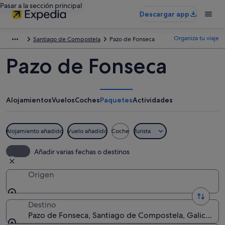
Pasar a la sección principal
Descargar app
Organiza tu viaje
Santiago de Compostela
Pazo de Fonseca
Pazo de Fonseca
Alojamientos
Vuelos
Coches
Paquetes
Actividades
Alojamiento añadido
Vuelo añadido
Coche
Turista
Añadir varias fechas o destinos
Origen
Destino
Pazo de Fonseca, Santiago de Compostela, Galicia, E