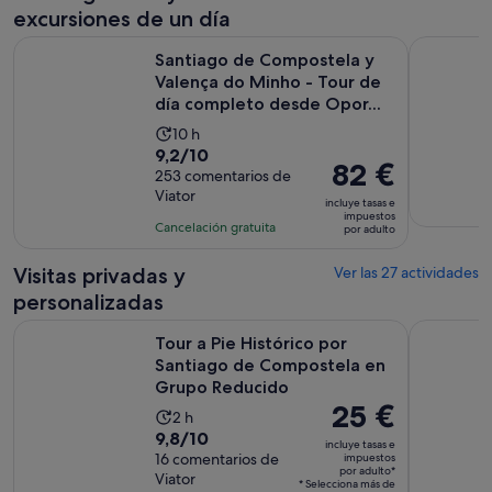
excursiones de un día
Santiago de Compostela y Valença do Minho - Tour de día 
Catedral d
Santiago de Compostela y
Valença do Minho - Tour de
día completo desde Opor...
La
10 h
9.2
9,2/10
duración
El
82 €
sobre
253 comentarios de
de
precio
Viator
10
la
incluye tasas e
es
impuestos
con
actividad
Cancelación gratuita
por adulto
de
253
es
82 €
comentarios
de
Visitas privadas y
Ver las 27 actividades
por
10 horas
personalizadas
adulto
Tour a Pie Histórico por Santiago de Compostela en Grupo
Tour Priv
Tour a Pie Histórico por
Santiago de Compostela en
Grupo Reducido
El
25 €
La
2 h
precio
9.8
9,8/10
duración
incluye tasas e
es
sobre
16 comentarios de
impuestos
de
por adulto*
de
Viator
10
la
* Selecciona más de