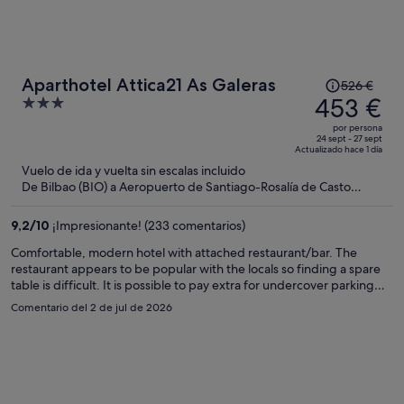
El
Aparthotel Attica21 As Galeras
526 €
precio
453 €
3
era
out
por persona
de
of
24 sept - 27 sept
Actualizado hace 1 día
526 €,
5
Vuelo de ida y vuelta sin escalas incluido
ahora
De Bilbao (BIO) a Aeropuerto de Santiago-Rosalía de Casto
es
(SCQ)
de
9,2
/
10
¡Impresionante! (233 comentarios)
453 €
por
Comfortable, modern hotel with attached restaurant/bar. The
restaurant appears to be popular with the locals so finding a spare
persona
table is difficult. It is possible to pay extra for undercover parking
but it isn't really necessary as there is lots of free parking on the
Comentario del 2 de jul de 2026
street.