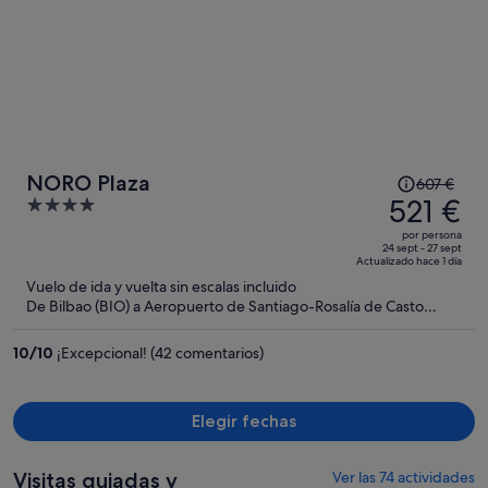
El
NORO Plaza
607 €
precio
521 €
4
era
out
por persona
de
of
24 sept - 27 sept
Actualizado hace 1 día
607 €,
5
Vuelo de ida y vuelta sin escalas incluido
ahora
De Bilbao (BIO) a Aeropuerto de Santiago-Rosalía de Casto
es
(SCQ)
de
10
/
10
¡Excepcional! (42 comentarios)
521 €
por
persona
Elegir fechas
Visitas guiadas y
Ver las 74 actividades