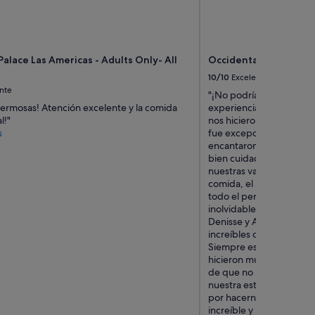
s
t
a
i
r
Palace Las Americas - Adults Only- All
Occidental at Xcaret De
s
10/10
Excelente
.
nte
K
"¡No podríamos estar má
i
hermosas! Atención excelente y la comida
experiencia! ❤️ Desde 
d
l!"
nos hicieron sentir realm
f
s
fue excepcional durante
r
encantaron las instalaci
i
bien cuidadas y cada rin
e
nuestras vacaciones fuer
n
comida, el ambiente y, s
d
todo el personal hiciero
l
inolvidable. Un agradec
y
Denisse y Arturo, quiene
t
increíbles desde el pri
o
Siempre estuvieron aten
o
hicieron mucho más de 
.
de que no nos faltara na
"
nuestra estancia fuera t
por hacernos sentir com
increíble y no podemos e