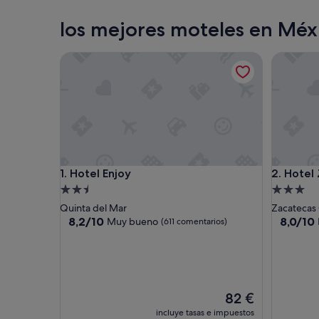
Cancún
los mejores moteles en Méx
Hotel Enjoy
Hotel Za
Hotel Enjoy
Hotel Za
1. Hotel Enjoy
2. Hotel
Alojamiento
Alojamie
de
de
Quinta del Mar
Zacatecas
2.5 estrellas
3.0 estrel
8.2
8.0
8,2/10
8,0/10
Muy bueno
(611 comentarios)
sobre
sobre
10,
10,
Muy
Muy
bueno,
bueno,
(611 comentarios)
(239 com
El
82 €
precio
incluye tasas e impuestos