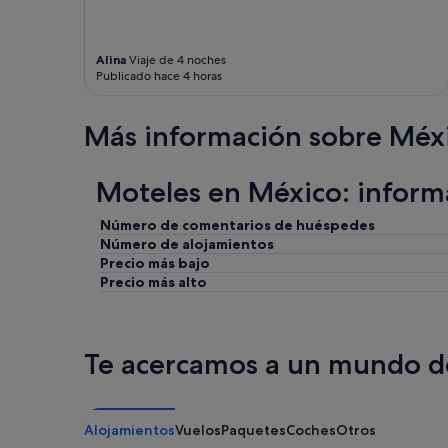
l
a
r
Alina
Viaje de 4 noches
g
Publicado hace 4 horas
a
"
Más información sobre Méx
Moteles en México: inform
Número de comentarios de huéspedes
Número de alojamientos
Precio más bajo
Precio más alto
Te acercamos a un mundo de
Alojamientos
Vuelos
Paquetes
Coches
Otros