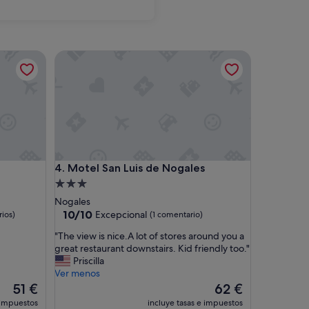
Motel San Luis de Nogales
Motel San Luis de Nogales
4. Motel San Luis de Nogales
Alojamiento
de
Nogales
3.0 estrellas
10.0
10/10
Excepcional
ios)
(1 comentario)
sobre
"
"The view is nice.A lot of stores around you a
10,
T
great restaurant downstairs. Kid friendly too."
Excepcional,
h
Priscilla
(1 comentario)
e
Ver menos
v
El
El
51 €
62 €
i
precio
precio
 impuestos
incluye tasas e impuestos