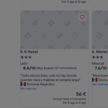
actual
Del 11 ago al 12 ago
es
de
K Hotel
Motel O
82 €
K Hotel
Motel O
5. K Hotel
6. Motel
Alojamiento
Alojamie
de
de
León
Mexicali
3.0 estrellas
3.0 estrel
8.4
7.6
8,4/10
7,6/10
Muy bueno
(27 comentarios)
sobre
sobre
"
"
"Todo estuvo bien, solo no hay donde
"Muy buen 
10,
10,
T
M
guardar ropa y maletas en estadía larga"
Gloria
Muy
Bueno,
o
u
Rommel Alejandro
Ver menos
bueno,
(15 come
d
y
Ver menos
(27 comentarios)
o
b
El
56 €
e
u
precio
incluye tasas e impuestos
s
e
actual
Del 8 ago al 9 ago
t
n
es