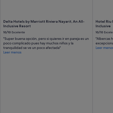
Delta Hotels by Marriott Riviera Nayarit, An All-
Hotel Riu 
Inclusive Resort
Inclusive
10/10
Excelente
10/10
Excele
"Super buena opción, pero si quieres ir en pareja es un
"Albercas 
poco complicado pues hay muchos niños y la
excepciona
tranquilidad se ve un poco afectada"
Leer meno
Leer menos