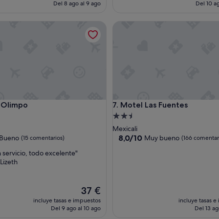
actual
Del 8 ago al 9 ago
Del 10 ag
es
de
limpo
Motel Las Fuentes
38 €
limpo
Motel Las Fuentes
 Olimpo
7. Motel Las Fuentes
nto
Alojamiento
de
Mexicali
las
2.5 estrellas
8.0
8,0/10
Bueno
Muy bueno
(15 comentarios)
(166 comentar
sobre
servicio, todo excelente"
10,
 Lizeth
Muy
ntarios)
bueno,
(166 comentarios)
El
37 €
precio
incluye tasas e impuestos
incluye tasas e
actual
Del 9 ago al 10 ago
Del 13 ag
es