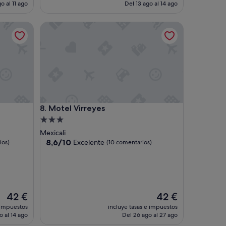
e
actual
actual
o al 11 ago
Del 13 ago al 14 ago
w
es
es
i
de
de
Motel Virreyes
s
51 €
62 €
n
i
c
e
.
A
l
o
Motel Virreyes
8. Motel Virreyes
t
o
Alojamiento
f
de
Mexicali
s
3.0 estrellas
8.6
8,6/10
Excelente
ios)
(10 comentarios)
t
sobre
o
10,
r
Excelente,
e
(10 comentarios)
s
a
El
El
42 €
42 €
r
precio
precio
 impuestos
incluye tasas e impuestos
o
actual
actual
o al 14 ago
Del 26 ago al 27 ago
u
es
es