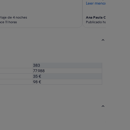
Leer menos
iaje de 4 noches
Ana Paula Corona
Viaje de
ce 11 horas
Publicado hace 3 días
383
77.988
35 €
98 €