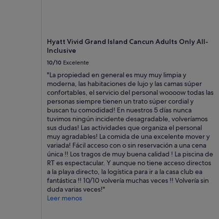
r
están
d
sujetos
a
a
r
cambios.
r
Pueden
Hyatt Vivid Grand Island Cancun Adults Only All-
o
aplicarse
Inclusive
p
términos
10/10
Excelente
a
y
"La propiedad en general es muy muy limpia y
y
condiciones
moderna, las habitaciones de lujo y las camas súper
m
adicionales.
confortables, el servicio del personal woooow todas las
a
personas siempre tienen un trato súper cordial y
l
buscan tu comodidad! En nuestros 5 días nunca
e
tuvimos ningún incidente desagradable, volveríamos
t
sus dudas! Las actividades que organiza el personal
a
muy agradables! La comida de una excelente mover y
s
variada! Fácil acceso con o sin reservación a una cena
e
única !! Los tragos de muy buena calidad ! La piscina de
n
RT es espectacular. Y aunque no tiene acceso directos
e
a la playa directo, la logística para ir a la casa club ea
s
fantástica !! 10/10 volvería muchas veces !! Volvería sin
t
duda varias veces!"
a
Leer menos
d
í
a