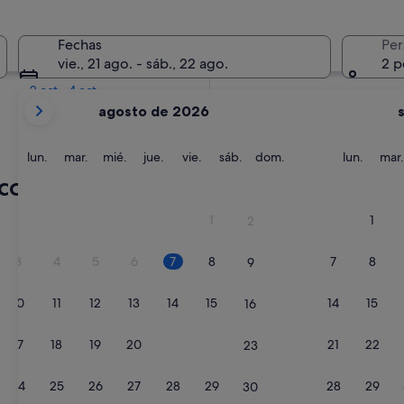
En dos semanas
Fechas
Per
21 ago - 23 ago
vie., 21 ago. - sáb., 22 ago.
2 p
En dos meses
2 oct - 4 oct
Tus
agosto de 2026
meses
actuales
son
lunes
martes
miércoles
jueves
viernes
sábado
domingo
lunes
lun.
mar.
mié.
jue.
vie.
sáb.
dom.
lun.
mar.
August
ico
de
2026
1
1
2
y
September
3
4
5
6
7
8
7
8
9
de
2026.
10
11
12
13
14
15
14
15
16
17
18
19
20
21
22
21
22
23
24
25
26
27
28
29
28
29
30