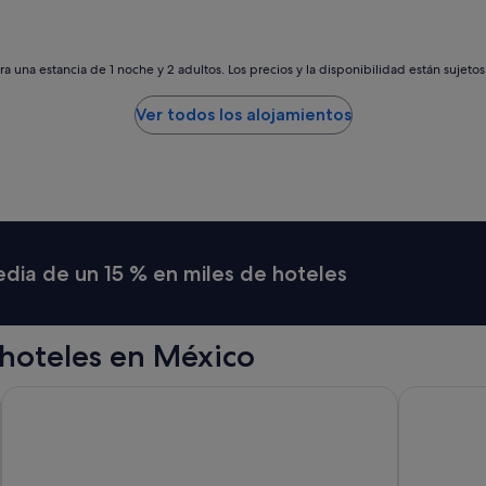
de
37 €
a una estancia de 1 noche y 2 adultos. Los precios y la disponibilidad están sujeto
Ver todos los alojamientos
media de un 15 % en miles de hoteles
hoteles en México
clusive
Delta Hotels by Marriott Riviera Nayarit, An All-Inclusive Reso
Hotel Riu P