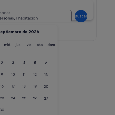
sonas
Buscar
ersonas, 1 habitación
septiembre de 2026
Ver mapa
martes
miércoles
jueves
viernes
sábado
domingo
mié.
jue.
vie.
sáb.
dom.
2
3
4
5
6
9
10
11
12
13
16
17
18
19
20
23
24
25
26
27
30