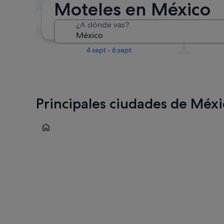
Moteles en México
Próximo fin de semana
¿A dónde vas?
14 ago - 16 ago
En un mes
4 sept - 6 sept
Principales ciudades de Méx
Cancún