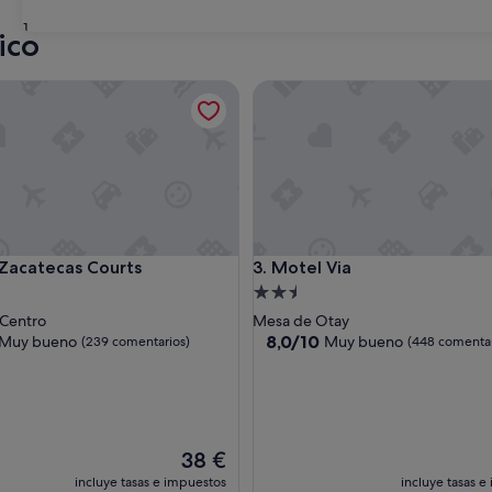
31
ico
catecas Courts
Motel Via
catecas Courts
Motel Via
 Zacatecas Courts
3. Motel Via
nto
Alojamiento
de
 Centro
Mesa de Otay
las
2.5 estrellas
8.0
8,0/10
Muy bueno
Muy bueno
(239 comentarios)
(448 comentar
sobre
10,
Muy
bueno,
entarios)
(448 comentarios)
El
38 €
precio
incluye tasas e impuestos
incluye tasas e