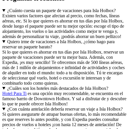
¿Cuánto cuesta un paquete de vacaciones para Isla Holbox?
Existen varios factores que afectan al precio, como fechas, líneas
aéreas, etc. Si lo que quieres es ahorrar en tus días por Isla Holbox,
desde luego el paquete puede ser tu mejor opción: escoge el tipo de
alojamiento, los vuelos o las actividades como mejor te venga y,
además de personalizar tu viaje, ¡podrás ahorrar un buen pellizco!
Quiero irme de vacaciones a Isla Holbox, ¿cómo hago para
reservar un paquete barato?
Si lo que quieres es ahorrar en tus días por Isla Holbox, reservar un
paquete de vacaciones puede ser tu mejor baza. Además, con
Expedia, ¡es muy sencillo! Te ofrecemos más de 500 líneas aéreas,
más de 1 millón de alojamientos e infinidad de actividades y coches
de alquiler en todo el mundo: todo a tu disposición. Tú te encargas
de seleccionar qué vuelo, hotel o excursión te interesan y de
combinarlo todo como quieras.
¿Cuáles son los hoteles más destacados de Isla Holbox?
Hotel Para Ti
es una opción muy recomendable, se encuentra en el
famoso barrio de Downtown Holbox. Y sal a disfrutar de y descubre
lo que te puede ofrecer Isla Holbox!
¿Con cuánta antelación debería reservar un viaje a Isla Holbox?
Si quieres asegurarte de atrapar buenas ofertas, lo más recomendable
es que reserves lo antes posible, y con Expedia puedes consultar
precios de vuelos u hoteles ¡con hasta 12 meses de antelación! De