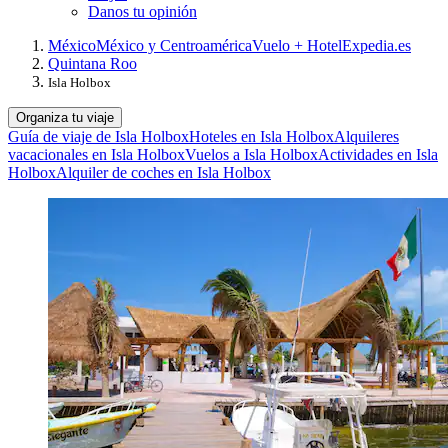
Danos tu opinión
México
México y Centroamérica
Vuelo + Hotel
Expedia.es
Quintana Roo
Isla Holbox
Organiza tu viaje
Guía de viaje de Isla Holbox
Hoteles en Isla Holbox
Alquileres
vacacionales en Isla Holbox
Vuelos a Isla Holbox
Actividades en Isla
Holbox
Alquiler de coches en Isla Holbox