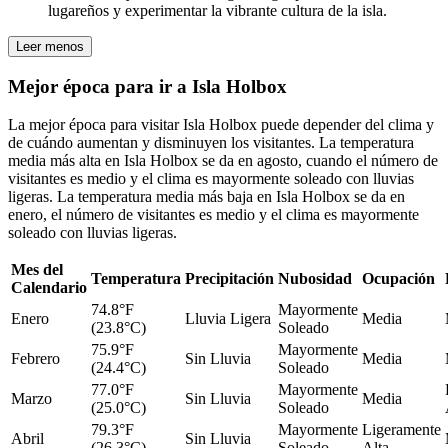
lugareños y experimentar la vibrante cultura de la isla.
Leer menos
Mejor época para ir a Isla Holbox
La mejor época para visitar Isla Holbox puede depender del clima y
de cuándo aumentan y disminuyen los visitantes. La temperatura
media más alta en Isla Holbox se da en agosto, cuando el número de
visitantes es medio y el clima es mayormente soleado con lluvias
ligeras. La temperatura media más baja en Isla Holbox se da en
enero, el número de visitantes es medio y el clima es mayormente
soleado con lluvias ligeras.
Mes del
Temperatura
Precipitación
Nubosidad
Ocupación
Calendario
74.8°F
Mayormente
Enero
Lluvia Ligera
Media
(23.8°C)
Soleado
75.9°F
Mayormente
Febrero
Sin Lluvia
Media
(24.4°C)
Soleado
77.0°F
Mayormente
Marzo
Sin Lluvia
Media
(25.0°C)
Soleado
79.3°F
Mayormente
Ligeramente
Abril
Sin Lluvia
(26.3°C)
Soleado
Alta