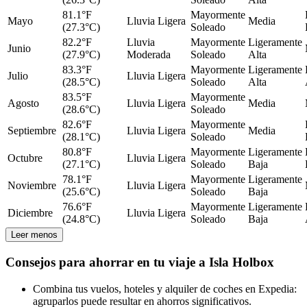
81.1°F
Mayormente
Mayo
Lluvia Ligera
Media
(27.3°C)
Soleado
82.2°F
Lluvia
Mayormente
Ligeramente
Junio
(27.9°C)
Moderada
Soleado
Alta
83.3°F
Mayormente
Ligeramente
Julio
Lluvia Ligera
(28.5°C)
Soleado
Alta
83.5°F
Mayormente
Agosto
Lluvia Ligera
Media
(28.6°C)
Soleado
82.6°F
Mayormente
Septiembre
Lluvia Ligera
Media
(28.1°C)
Soleado
80.8°F
Mayormente
Ligeramente
Octubre
Lluvia Ligera
(27.1°C)
Soleado
Baja
78.1°F
Mayormente
Ligeramente
Noviembre
Lluvia Ligera
(25.6°C)
Soleado
Baja
76.6°F
Mayormente
Ligeramente
Diciembre
Lluvia Ligera
(24.8°C)
Soleado
Baja
Leer menos
Consejos para ahorrar en tu viaje a Isla Holbox
Combina tus vuelos, hoteles y alquiler de coches en Expedia:
agruparlos puede resultar en ahorros significativos.