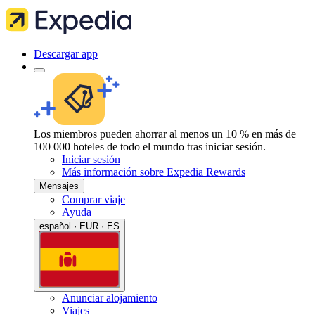
Descargar app
Los miembros pueden ahorrar al menos un 10 % en más de
100 000 hoteles de todo el mundo tras iniciar sesión.
Iniciar sesión
Más información sobre Expedia Rewards
Mensajes
Comprar viaje
Ayuda
español · EUR · ES
Anunciar alojamiento
Viajes