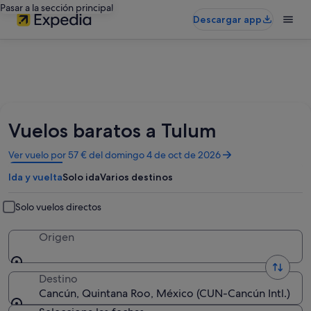
Pasar a la sección principal
Descargar app
Vuelos baratos a Tulum
Se
Ver vuelo por 57 € del domingo 4 de oct de 2026
abre
Ida y vuelta
Solo ida
Varios destinos
en
una
ventana
Solo vuelos directos
nueva
Origen
Destino
Cancún, Quintana Roo, México (CUN-Cancún Intl.)