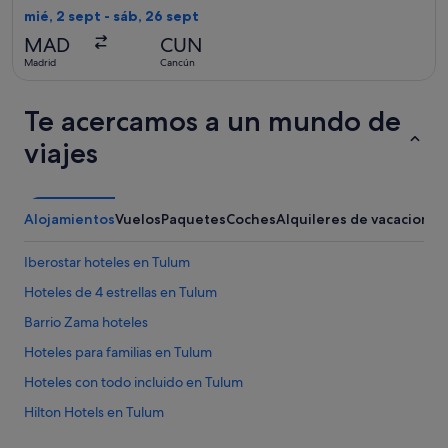
vuelta,
mié, 2 sept - sáb, 26 sept
encontrado
MAD
CUN
hace
Madrid
Cancún
10 horas
Te acercamos a un mundo de
viajes
Alojamientos
Vuelos
Paquetes
Coches
Alquileres de vacaciones
Iberostar hoteles en Tulum
Hoteles de 4 estrellas en Tulum
Barrio Zama hoteles
Hoteles para familias en Tulum
Hoteles con todo incluido en Tulum
Hilton Hotels en Tulum
Hoteles con piscina en Tulum