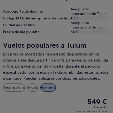
Aeropuerto
Aeropuerto de destino
Internacional de Tulum
Código IATA del aeropuerto de destino
TQO
Aeropuerto
Ciudad de destino
Internacional de Tulum
Precio de ida y vuelta
64 €
Vuelos populares a Tulum
Los precios mostrados han estado disponibles en los
últimos siete días, a partir de 57 € para vuelos de solo ida
y 76 € para vuelos de ida y vuelta, durante el periodo
especificado. Los precios y la disponibilidad están sujetos
a cambios. Pueden aplicarse condiciones adicionales.
Todas las ofertas
Solo ida
Ida y vuelta
Seleccionar vuelo de World 2 Fly, S.L, con salida el mié, 2 s
549 €
549 €
Ida
Ida y vuelta
y
encontrado hace 10 horas