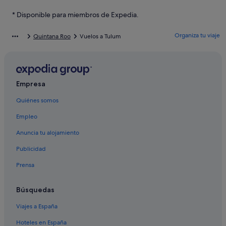
Condominios en Tulum
* Disponible para miembros de Expedia.
Hoteles de golf en Tulum
Organiza tu viaje
Quintana Roo
Vuelos a Tulum
Complejos turísticos en Tulum
Tulum hoteles
Hoteles de 5 estrellas en Tulum
Empresa
Palladium hoteles en Tulum
Quiénes somos
Hoteles cápsula en Tulum
Empleo
Hoteles en la playa en Tulum
Hoteles con conserje en Tulum
Anuncia tu alojamiento
Hoteles con gimnasio en Tulum
Publicidad
Hoteles boutique en Tulum
Prensa
Villas en Tulum
Búsquedas
Área de La Veleta hoteles
Viajes a España
B&B en Tulum
Hoteles en España
Casas privadas de vacaciones en Tulum