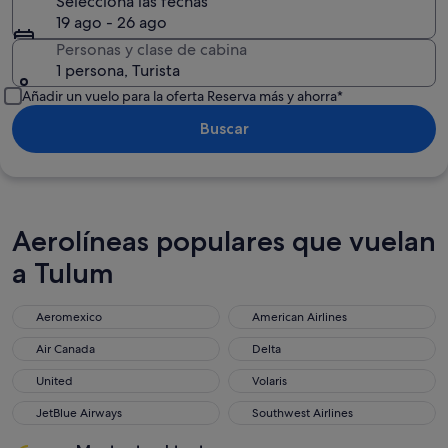
Selecciona las fechas
19 ago - 26 ago
Personas y clase de cabina
1 persona, Turista
Añadir un vuelo para la oferta Reserva más y ahorra*
Buscar
Aerolíneas populares que vuelan
a Tulum
Aeromexico
American Airlines
Aeromexico
American Airlines
Air Canada
Delta
Air Canada
Delta
United
Volaris
United
Volaris
JetBlue Airways
Southwest Airlines
JetBlue Airways
Southwest Airlines