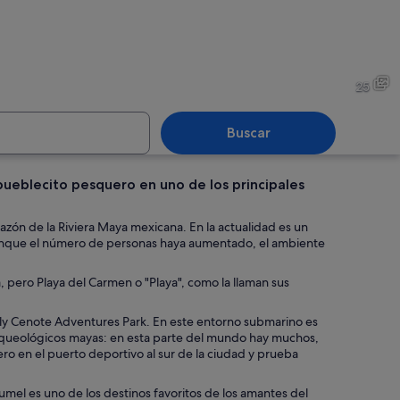
 con agua turquesa cristalina, gente nadando y caminando, y motos acuática
Una playa con palmeras, sombr
25
Buscar
o pueblecito pesquero en uno de los principales
 con hamacas y palmeras.
Una pequeña embarcación blan
ón de la Riviera Maya mexicana. En la actualidad es un
 Aunque el número de personas haya aumentado, el ambiente
a, pero Playa del Carmen o "Playa", como la llaman sus
ily Cenote Adventures Park. En este entorno submarino es
 arqueológicos mayas: en esta parte del mundo hay muchos,
ero en el puerto deportivo al sur de la ciudad y prueba
zumel es uno de los destinos favoritos de los amantes del