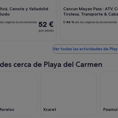
Itzá, Cenote y Valladolid
Cancun Mayan Pass : ATV, C
luido
Tirolesa, Transporte & Caba
52 €
los viajeros la recomienda
El
86 %
de los viajeros la recomienda
por adulto
Ver todas las actividades de Pla
des cerca de Playa del Carmen
Morelos
Xcaret
Paamul