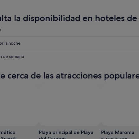
lta la disponibilidad en hoteles d
eba
e
eba
r la noche
eba
in de semana
te cerca de las atracciones popular
Foto de Experiencias Xcaret
Foto
gratuita
mático
Playa principal de Playa
Playa Maroma
de
 Xcaret
del Carmen