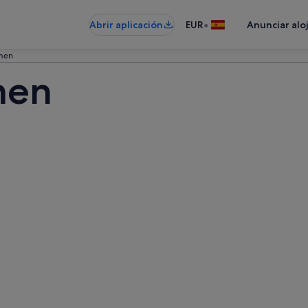
•
Abrir aplicación
EUR
Anunciar alo
rmen
men