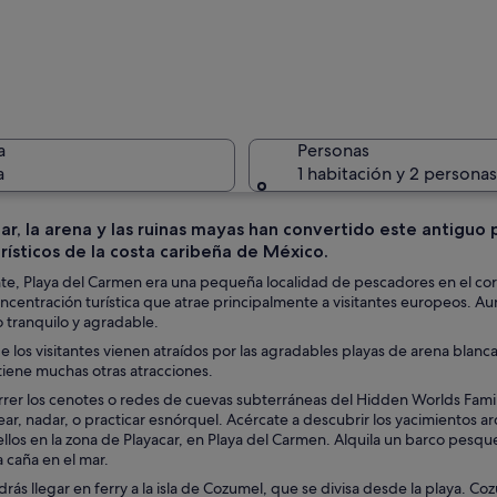
Una playa
a
Personas
a
1 habitación y 2 personas
 mar, la arena y las ruinas mayas han convertido este antigu
rísticos de la costa caribeña de México.
Una playa
e, Playa del Carmen era una pequeña localidad de pescadores en el coraz
ncentración turística que atrae principalmente a visitantes europeos.
 tranquilo y agradable.
e los visitantes vienen atraídos por las agradables playas de arena blanc
os, un hotel y palmeras.
tiene muchas otras atracciones.
rrer los cenotes o redes de cuevas subterráneas del Hidden Worlds Fam
ear, nadar, o practicar esnórquel. Acércate a descubrir los yacimientos
llos en la zona de Playacar, en Playa del Carmen. Alquila un barco pesqu
a caña en el mar.
ás llegar en ferry a la isla de Cozumel, que se divisa desde la playa. Co