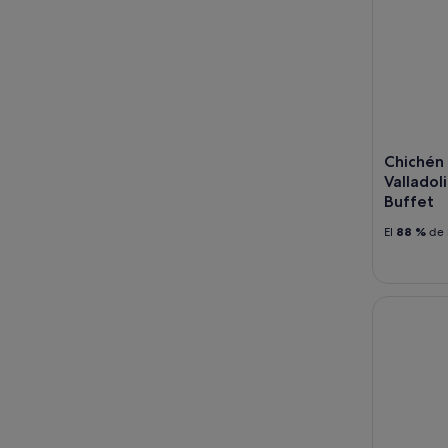
Chichén
Valladol
Buffet
El
88 %
de 
Chichén It