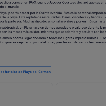
se dio a conocer en 1960, cuando Jacques Cousteau declaró que sus arrec
odo el mundo.
Playa, podrás pasear por la Quinta Avenida. Esta calle peatonal empedrada 
de la playa. Está repleta de restaurantes, bares, discotecas y tiendas. Po
por la parte sur. Muchas discotecas son al aire libre y ponen música hasta
 subtropical, en Playa hace un tiempo agradable o caluroso durante la m
sto son los meses más cálidos, mientras que septiembre y octubre son l
 Carmen podrás llegar andando a todos los lugares imprescindibles. Si no 
 si quieres alejarte un poco del hotel, puedes alquilar un coche o una mo
res hoteles de Playa del Carmen
tal at Xcaret Destination - All Inclusive
Hotel Xcaret Mexico - All Parks