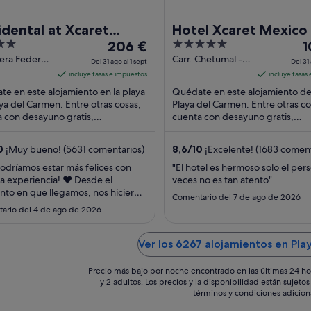
dental at Xcaret
Hotel Xcaret Mexico -
El
5
El
ination - All Inclusive
206 €
Parks / All Fun Inclusi
1
precio
out
p
era Federal
Carr. Chetumal -
All inclusive
Del 31 ago al 1 sept
Del 31 
M 282 Playa
Puerto Juarez
es
of
e
incluye tasas e impuestos
incluye tasas
armen
Km. 282 Playa del
de
5
d
e en este alojamiento en la playa
Quédate en este alojamiento de
O
Carmen QROO
206 €
1
ya del Carmen. Entre otras cosas,
Playa del Carmen. Entre otras co
 con desayuno gratis,
por
cuenta con desayuno gratis,
p
miento gratuito y 7 piscinas al aire
aparcamiento gratuito y 15 piscin
noche
n
..
aire libre. Algunos ...
del
d
0
¡Muy bueno! (5631 comentarios)
8,6
/
10
¡Excelente! (1683 coment
31
3
odríamos estar más felices con
"El hotel es hermoso solo el pers
ago
a
a experiencia! ❤️ Desde el
veces no es tan atento"
al
al
to en que llegamos, nos hicieron
Comentario del 7 de ago de 2026
1
1
 realmente bienvenidos y el
ario del 4 de ago de 2026
io fue excepcional durante toda
sept
s
a estancia. Nos encantaron las
aciones: son hermosas, están muy
Ver los 6267 alojamientos en Pl
uidadas y cada rincón del resort
"
Precio más bajo por noche encontrado en las últimas 24 ho
y 2 adultos. Los precios y la disponibilidad están sujet
términos y condiciones adicion