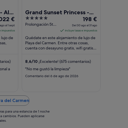
 All
Grand Sunset Princess -
5
El
ve -
022 €
All Inclusive
198 €
recio
out
precio
Prolongación 5ta
ago al 1 sept
Del 30 ago al 31 ago
Avenida Mza 20
s
of
es
 e impuestos
incluye tasas e impuestos
Lote 006 Playa
e
5
de
 lujo de
Quédate en este alojamiento de lujo de
del Carmen
022 €
198 €
sas,
Playa del Carmen. Entre otras cosas,
QROO
or
cuenta con desayuno gratis, wifi gratis y
por
as al
aparcamiento gratuito. Algunos
oche
noche
aspectos ...
el
del
arios)
8,6
/
10
¡Excelente! (675 comentarios)
1
30
onal a
"No me gustó la limpieza"
go
ago
Comentario del 6 de ago de 2026
al
31
ept
ago
aya del Carmen
ras para una estancia de 1 noche
os a cambios. Pueden aplicarse
ales.