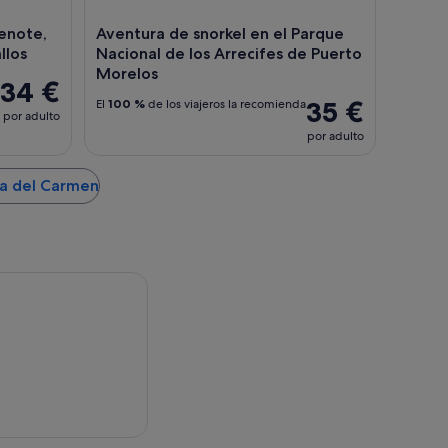
enote,
Aventura de snorkel en el Parque
llos
Nacional de los Arrecifes de Puerto
Morelos
34 €
35 €
El
100 %
de los viajeros la recomienda
por adulto
por adulto
ya del Carmen