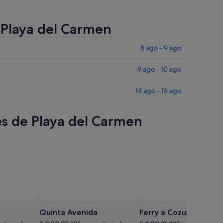
e Playa del Carmen
8 ago - 9 ago
9 ago - 10 ago
14 ago - 16 ago
es de Playa del Carmen
Foto de Leonardo Barp
Foto
gratuita
Quinta Avenida
Ferry a Cozumel
de