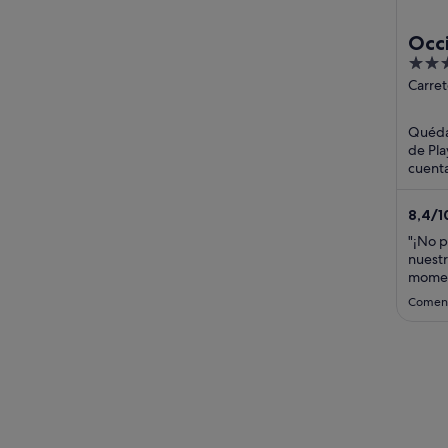
Occi
4
Dest
out
Carret
307, K
of
del C
5
Quédat
QRO
de Pla
cuenta
aparca
libre. .
8,4
/
1
"¡No p
nuestr
momen
sentir
Coment
servic
nuestr
instal
bien c
hizo ...