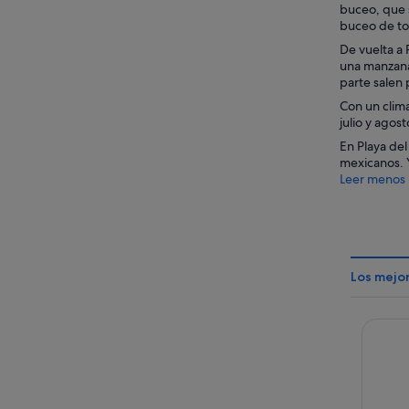
buceo, que 
buceo de t
De vuelta a 
una manzana 
parte salen 
Con un clima
julio y ago
En Playa del
mexicanos. Y
Leer menos
Los mejo
Occiden