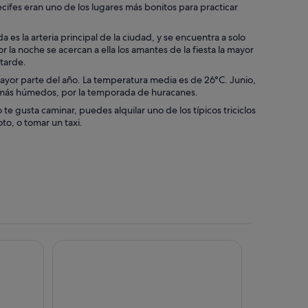
ifes eran uno de los lugares más bonitos para practicar
es la arteria principal de la ciudad, y se encuentra a solo
r la noche se acercan a ella los amantes de la fiesta la mayor
 tarde.
ayor parte del año. La temperatura media es de 26°C. Junio,
os más húmedos, por la temporada de huracanes.
te gusta caminar, puedes alquilar uno de los típicos triciclos
to, o tomar un taxi.
 / All Fun Inclusive - All inclusive
Grand Sunset Princess - All Inclusive