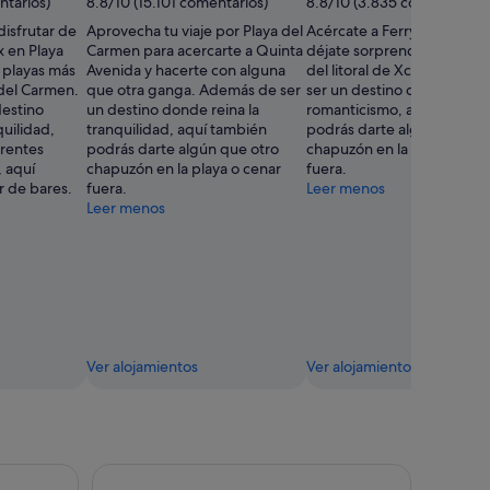
ntarios)
8.8/10 (15.101 comentarios)
8.8/10 (3.835 comentarios)
Leonardo
isfrutar de
Aprovecha tu viaje por Playa del
Acércate a Ferry a Cozumel
Barp
x en Playa
Carmen para acercarte a Quinta
déjate sorprender por la be
 playas más
Avenida y hacerte con alguna
del litoral de Xcaret. Adem
del Carmen.
que otra ganga. Además de ser
ser un destino donde reina
estino
un destino donde reina la
romanticismo, aquí tambié
quilidad,
tranquilidad, aquí también
podrás darte algún que ot
erentes
podrás darte algún que otro
chapuzón en la playa o cen
, aquí
chapuzón en la playa o cenar
fuera.
r de bares.
fuera.
Leer menos
Leer menos
Ver alojamientos
Ver alojamientos
t
ha, Zip-Line, Cocina Maya y Valladolid
Excursión de un día a las ruinas mayas de Tulum 