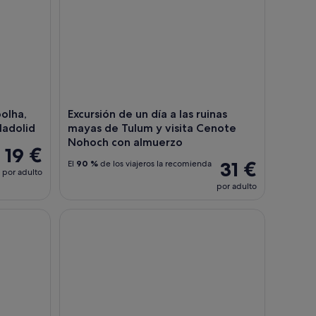
oolha,
Excursión de un día a las ruinas
ladolid
mayas de Tulum y visita Cenote
Nohoch con almuerzo
19 €
31 €
El
90 %
de los viajeros la recomienda
por adulto
por adulto
te, Tirolesa, Transporte & Caballos
Aventura de snorkel en el Parque Nacional de los 