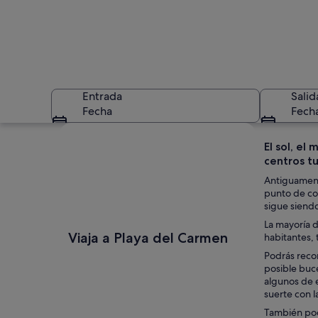
Entrada
Salid
Fecha
Fech
Ver mapa
El sol, el
centros tu
Antiguament
punto de co
sigue siendo
La mayoría d
Una playa con barc
Viaja a Playa del Carmen
habitantes, 
Podrás reco
posible buc
algunos de e
suerte con l
También podr