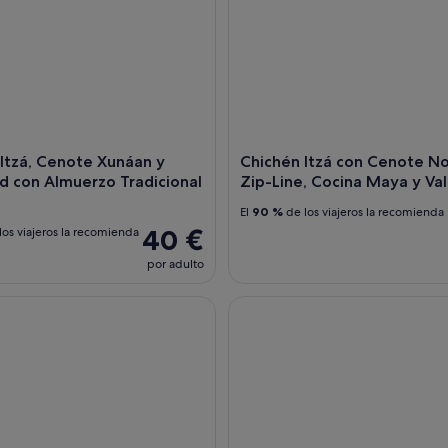
 Itzá, Cenote Xunáan y
Chichén Itzá con Cenote N
id con Almuerzo Tradicional
Zip-Line, Cocina Maya y Val
El
90 %
de los viajeros la recomienda
40 €
los viajeros la recomienda
por adulto
zá, Cenote y Valladolid Todo Incluido
Cancun Mayan Pass : ATV, Ceno