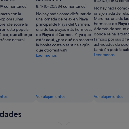
8.4/10 (5.503 come
Experiencias
89 comentarios)
8.4/10 (20.384 comentarios)
No hay nada como d
Xcaret
una jornada de rela
tacto con la
No hay nada como disfrutar de
Maroma, una de las
explora ruinas
una jornada de relax en Playa
hermosas de Playa 
aprende sobre la
principal de Playa del Carmen,
Además de ser un d
a en este popular
una de las playas más hermosas
donde reina la tran
tico, que alberga
de Playa del Carmen. Y, ya que
famoso por sus dif
rráneo natural.
estás aquí, ¿por qué no recorrer
actividades de ocio
la bonita costa o asistir a algún
también podrás sali
que otro festival?
Leer menos
Leer menos
entos
Ver alojamientos
Ver alojamientos
idades
tzá, Cenote Xunáan y Valladolid con Almuerzo Tradicional Buffe
Chichén Itzá con Cenote Nool